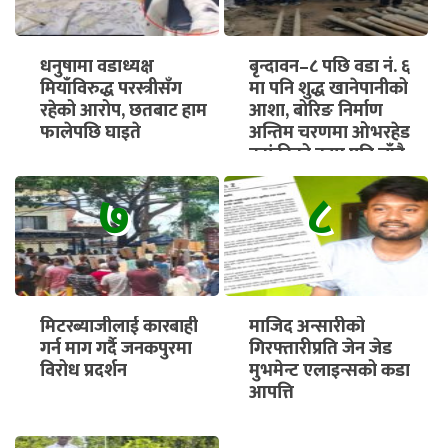
धनुषामा वडाध्यक्ष
बृन्दावन–८ पछि वडा नं. ६
मियाँविरुद्ध परस्त्रीसँग
मा पनि शुद्ध खानेपानीको
रहेको आरोप, छतबाट हाम
आशा, बोरिङ निर्माण
फालेपछि घाइते
अन्तिम चरणमा ओभरहेड
ट्यांकीको काम पनि चाँडै
सुरु हुने
७
८
मिटरब्याजीलाई कारबाही
माजिद अन्सारीको
गर्न माग गर्दै जनकपुरमा
गिरफ्तारीप्रति जेन जेड
विरोध प्रदर्शन
मुभमेन्ट एलाइन्सको कडा
आपत्ति