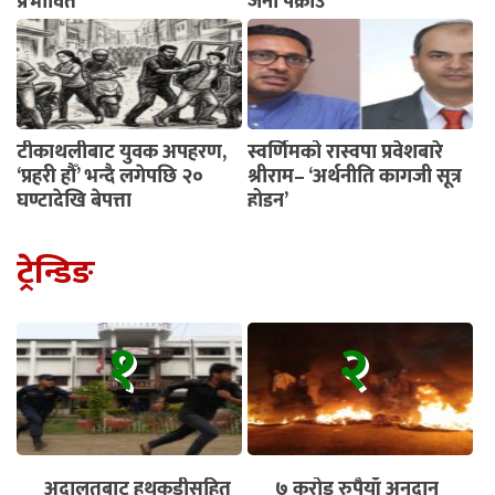
प्रभावित
जना पक्राउ
टीकाथलीबाट युवक अपहरण,
स्वर्णिमको रास्वपा प्रवेशबारे
‘प्रहरी हौँ’ भन्दै लगेपछि २०
श्रीराम– ‘अर्थनीति कागजी सूत्र
घण्टादेखि बेपत्ता
होइन’
ट्रेन्डिङ
१
२
अदालतबाट हथकडीसहित
७ करोड रुपैयाँ अनुदान