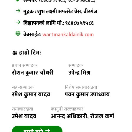
सम्पर्क:
९८४८७५९५८६, ९८०७५७८४८३
मुद्रक : शुभ लक्ष्मी अफसेट प्रेस, वीरगंज
विज्ञापनको लागि मो.: ९८४८७५९५८६
वेबसाईट:
wartmankaldainik.com
हाम्रो टिम:
प्रधान सम्पादक
सम्पादक
रौशन कुमार चौधरी
उपेन्द्र मिश्र
सह-सम्पादक
विशेष समाचारदाता
रमेश कुमार यादव
पवन कुमार उपाध्याय
समाचारदाता
कानुनी सल्लाहकार
उमेश यादव
आनन्द अधिकारी, रोजल कर्ण