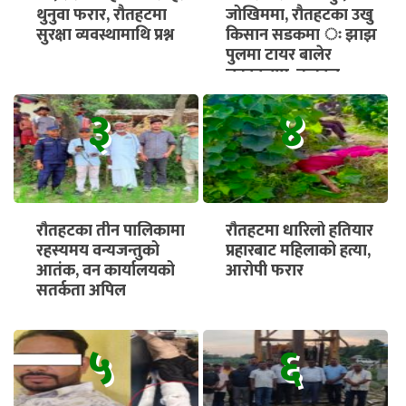
थुनुवा फरार, रौतहटमा
जोखिममा, रौतहटका उखु
सुरक्षा व्यवस्थामाथि प्रश्न
किसान सडकमा ः झाझ
पुलमा टायर बालेर
चक्काजाम, तत्काल
भुक्तानी सुनिश्चित गर्न माग
३
४
रौतहटका तीन पालिकामा
रौतहटमा धारिलो हतियार
रहस्यमय वन्यजन्तुको
प्रहारबाट महिलाको हत्या,
आतंक, वन कार्यालयको
आरोपी फरार
सतर्कता अपिल
५
६