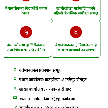
बेथानचोकमा विद्यार्थीले बनाए
खानीखोला गाउँपालिकाको
‘कार’
पहिलो त्रैमासिक समीक्षा सम्पन्न
५
६
बेथानचोकमा हाजिरीजवाफ
बेथानचोकका ३ विद्यालयलाई
तथा चित्रकला प्रतियोगिता
लायन्स क्लबको उद्घोषण
तालिम
वर्तमानकाल प्रकाशन समूह
प्रधान कार्यालय: कटहरिया–६ फतेपुर रौतहट
शाखा कार्यालय : गरुडा–४ रौतहट
wartmankaldainik@gmail.com