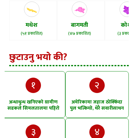
मधेश
बागमती
कोशी
(५१ प्रकाशित)
(४७ प्रकाशित)
(३ प्रकाशित)
छुटाउनु भयो की?
१
२
अन्धाधुन्ध खनिएको ग्रामीण
अमेरिकामा जहाज ठोक्किँदा
सडकले सिमलतालमा पहिरो
पुल भत्कियो, धेरै सवारीसाधन
खसेको शंका
पानीमा खसे
३
४