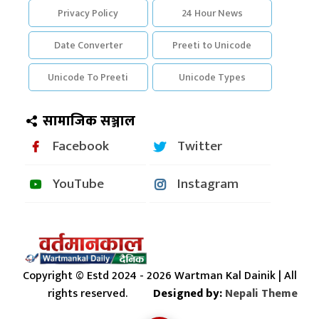
Privacy Policy
24 Hour News
Date Converter
Preeti to Unicode
Unicode To Preeti
Unicode Types
सामाजिक सञ्जाल
Facebook
Twitter
YouTube
Instagram
Copyright © Estd 2024 - 2026 Wartman Kal Dainik | All
rights reserved.
Designed by:
Nepali Theme