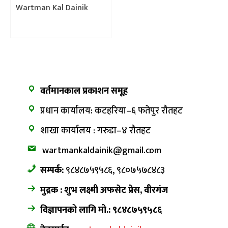
प्रतियोगिता शुरु
Wartman Kal Dainik
वर्तमानकाल प्रकाशन समूह
प्रधान कार्यालय: कटहरिया–६ फतेपुर रौतहट
शाखा कार्यालय : गरुडा–४ रौतहट
wartmankaldainik@gmail.com
सम्पर्क:
९८४८७५९५८६, ९८०७५७८४८३
मुद्रक : शुभ लक्ष्मी अफसेट प्रेस, वीरगंज
विज्ञापनको लागि मो.: ९८४८७५९५८६