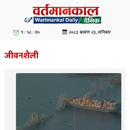
९ : ५८ : ११
२०८३ श्रावण २३, शनिबार
जीवनशैली