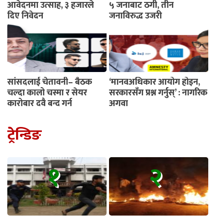
आवेदनमा उत्साह, ३ हजारले
५ जनाबाट ठगी, तीन
दिए निवेदन
जनाविरुद्ध उजुरी
सांसदलाई चेतावनी– बैठक
‘मानवअधिकार आयोग होइन,
चल्दा कालो चस्मा र सेयर
सरकारसँग प्रश्न गर्नुस्’ : नागरिक
कारोबार दुवै बन्द गर्नू
अगुवा
ट्रेन्डिङ
१
२