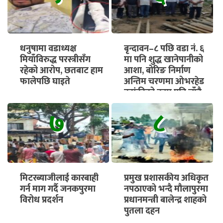
धनुषामा वडाध्यक्ष
बृन्दावन–८ पछि वडा नं. ६
मियाँविरुद्ध परस्त्रीसँग
मा पनि शुद्ध खानेपानीको
रहेको आरोप, छतबाट हाम
आशा, बोरिङ निर्माण
फालेपछि घाइते
अन्तिम चरणमा ओभरहेड
ट्यांकीको काम पनि चाँडै
सुरु हुने
७
८
मिटरब्याजीलाई कारबाही
प्रमुख प्रशासकीय अधिकृत
गर्न माग गर्दै जनकपुरमा
नपठाएको भन्दै मौलापुरमा
विरोध प्रदर्शन
प्रधानमन्त्री बालेन्द्र शाहको
पुतला दहन