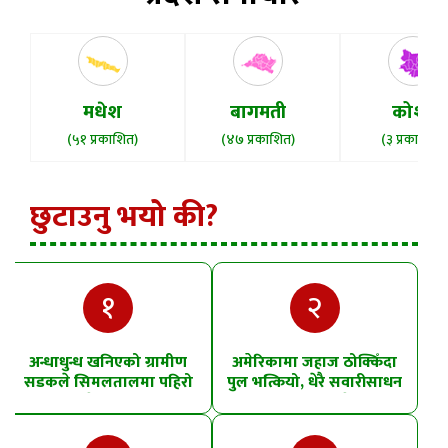
मधेश
बागमती
कोशी
(५१ प्रकाशित)
(४७ प्रकाशित)
(३ प्रकाशित)
छुटाउनु भयो की?
१
२
अन्धाधुन्ध खनिएको ग्रामीण
अमेरिकामा जहाज ठोक्किँदा
सडकले सिमलतालमा पहिरो
पुल भत्कियो, धेरै सवारीसाधन
खसेको शंका
पानीमा खसे