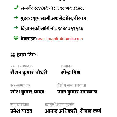
सम्पर्क:
९८४८७५९५८६, ९८०७५७८४८३
मुद्रक : शुभ लक्ष्मी अफसेट प्रेस, वीरगंज
विज्ञापनको लागि मो.: ९८४८७५९५८६
वेबसाईट:
wartmankaldainik.com
हाम्रो टिम:
प्रधान सम्पादक
सम्पादक
रौशन कुमार चौधरी
उपेन्द्र मिश्र
सह-सम्पादक
विशेष समाचारदाता
रमेश कुमार यादव
पवन कुमार उपाध्याय
समाचारदाता
कानुनी सल्लाहकार
उमेश यादव
आनन्द अधिकारी, रोजल कर्ण