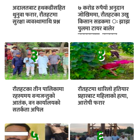
अदालतबाट हथकडीसहित
७ करोड रुपैयाँ अनुदान
थुनुवा फरार, रौतहटमा
जोखिममा, रौतहटका उखु
सुरक्षा व्यवस्थामाथि प्रश्न
किसान सडकमा ः झाझ
पुलमा टायर बालेर
चक्काजाम, तत्काल
भुक्तानी सुनिश्चित गर्न माग
३
४
रौतहटका तीन पालिकामा
रौतहटमा धारिलो हतियार
रहस्यमय वन्यजन्तुको
प्रहारबाट महिलाको हत्या,
आतंक, वन कार्यालयको
आरोपी फरार
सतर्कता अपिल
५
६