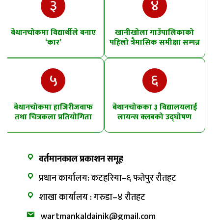
३
४
बेथानचोकमा विद्यार्थीले बनाए
खानीखोला गाउँपालिकाको
‘कार’
पहिलो त्रैमासिक समीक्षा सम्पन्न
५
६
बेथानचोकमा हाजिरीजवाफ
बेथानचोकका ३ विद्यालयलाई
तथा चित्रकला प्रतियोगिता
लायन्स क्लबको उद्घोषण
तालिम
वर्तमानकाल प्रकाशन समूह
प्रधान कार्यालय: कटहरिया–६ फतेपुर रौतहट
शाखा कार्यालय : गरुडा–४ रौतहट
wartmankaldainik@gmail.com