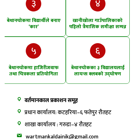
३
४
बेथानचोकमा विद्यार्थीले बनाए
खानीखोला गाउँपालिकाको
‘कार’
पहिलो त्रैमासिक समीक्षा सम्पन्न
५
६
बेथानचोकमा हाजिरीजवाफ
बेथानचोकका ३ विद्यालयलाई
तथा चित्रकला प्रतियोगिता
लायन्स क्लबको उद्घोषण
तालिम
वर्तमानकाल प्रकाशन समूह
प्रधान कार्यालय: कटहरिया–६ फतेपुर रौतहट
शाखा कार्यालय : गरुडा–४ रौतहट
wartmankaldainik@gmail.com