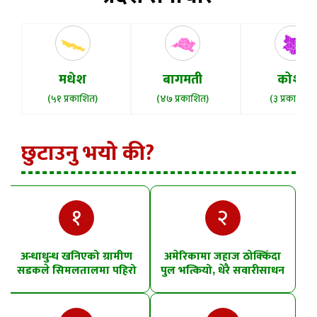
मधेश
बागमती
कोशी
(५१ प्रकाशित)
(४७ प्रकाशित)
(३ प्रकाशित)
छुटाउनु भयो की?
१
२
अन्धाधुन्ध खनिएको ग्रामीण
अमेरिकामा जहाज ठोक्किँदा
सडकले सिमलतालमा पहिरो
पुल भत्कियो, धेरै सवारीसाधन
खसेको शंका
पानीमा खसे