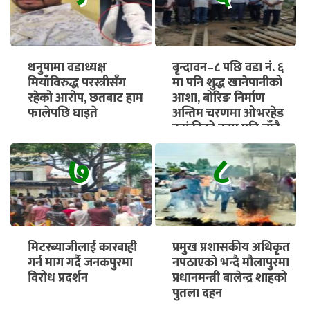
धनुषामा वडाध्यक्ष
बृन्दावन–८ पछि वडा नं. ६
मियाँविरुद्ध परस्त्रीसँग
मा पनि शुद्ध खानेपानीको
रहेको आरोप, छतबाट हाम
आशा, बोरिङ निर्माण
फालेपछि घाइते
अन्तिम चरणमा ओभरहेड
ट्यांकीको काम पनि चाँडै
सुरु हुने
७
८
मिटरब्याजीलाई कारबाही
प्रमुख प्रशासकीय अधिकृत
गर्न माग गर्दै जनकपुरमा
नपठाएको भन्दै मौलापुरमा
विरोध प्रदर्शन
प्रधानमन्त्री बालेन्द्र शाहको
पुतला दहन