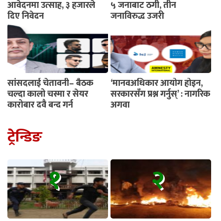
आवेदनमा उत्साह, ३ हजारले
५ जनाबाट ठगी, तीन
दिए निवेदन
जनाविरुद्ध उजुरी
सांसदलाई चेतावनी– बैठक
‘मानवअधिकार आयोग होइन,
चल्दा कालो चस्मा र सेयर
सरकारसँग प्रश्न गर्नुस्’ : नागरिक
कारोबार दुवै बन्द गर्नू
अगुवा
ट्रेन्डिङ
१
२