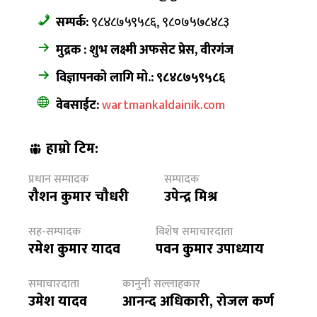
सम्पर्क:
९८४८७५९५८६, ९८०७५७८४८३
मुद्रक : शुभ लक्ष्मी अफसेट प्रेस, वीरगंज
विज्ञापनको लागि मो.: ९८४८७५९५८६
वेबसाईट:
wartmankaldainik.com
हाम्रो टिम:
प्रधान सम्पादक
सम्पादक
रौशन कुमार चौधरी
उपेन्द्र मिश्र
सह-सम्पादक
विशेष समाचारदाता
रमेश कुमार यादव
पवन कुमार उपाध्याय
समाचारदाता
कानुनी सल्लाहकार
उमेश यादव
आनन्द अधिकारी, रोजल कर्ण