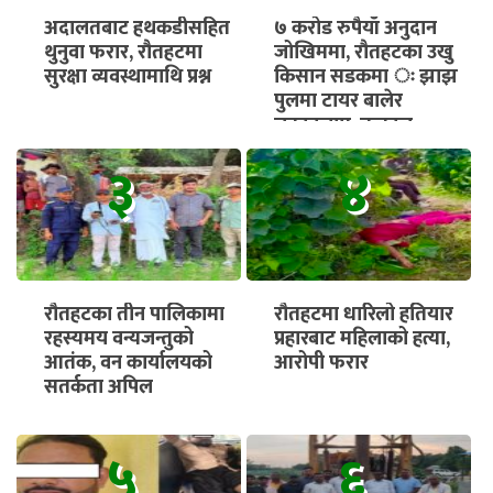
अदालतबाट हथकडीसहित
७ करोड रुपैयाँ अनुदान
थुनुवा फरार, रौतहटमा
जोखिममा, रौतहटका उखु
सुरक्षा व्यवस्थामाथि प्रश्न
किसान सडकमा ः झाझ
पुलमा टायर बालेर
चक्काजाम, तत्काल
भुक्तानी सुनिश्चित गर्न माग
३
४
रौतहटका तीन पालिकामा
रौतहटमा धारिलो हतियार
रहस्यमय वन्यजन्तुको
प्रहारबाट महिलाको हत्या,
आतंक, वन कार्यालयको
आरोपी फरार
सतर्कता अपिल
५
६