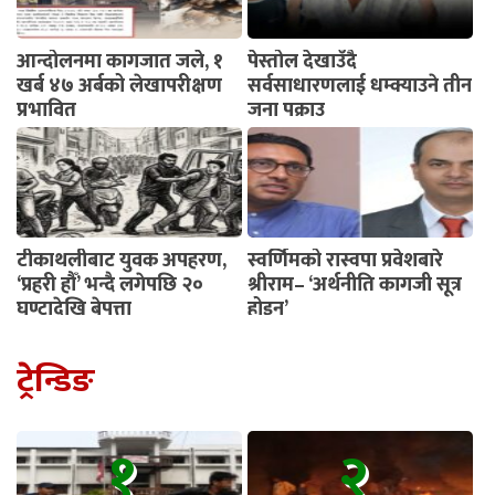
आन्दोलनमा कागजात जले, १
पेस्तोल देखाउँदै
खर्ब ४७ अर्बको लेखापरीक्षण
सर्वसाधारणलाई धम्क्याउने तीन
प्रभावित
जना पक्राउ
टीकाथलीबाट युवक अपहरण,
स्वर्णिमको रास्वपा प्रवेशबारे
‘प्रहरी हौँ’ भन्दै लगेपछि २०
श्रीराम– ‘अर्थनीति कागजी सूत्र
घण्टादेखि बेपत्ता
होइन’
ट्रेन्डिङ
१
२