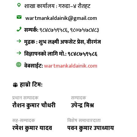
शाखा कार्यालय : गरुडा–४ रौतहट
wartmankaldainik@gmail.com
सम्पर्क:
९८४८७५९५८६, ९८०७५७८४८३
मुद्रक : शुभ लक्ष्मी अफसेट प्रेस, वीरगंज
विज्ञापनको लागि मो.: ९८४८७५९५८६
वेबसाईट:
wartmankaldainik.com
हाम्रो टिम:
प्रधान सम्पादक
सम्पादक
रौशन कुमार चौधरी
उपेन्द्र मिश्र
सह-सम्पादक
विशेष समाचारदाता
रमेश कुमार यादव
पवन कुमार उपाध्याय