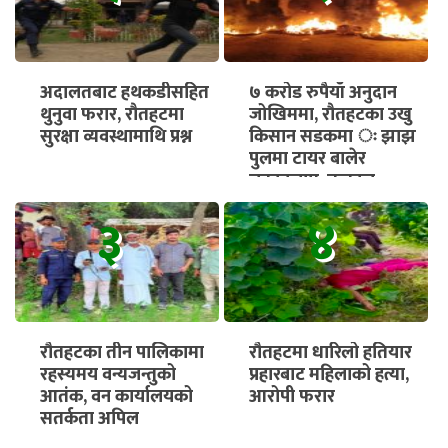
अदालतबाट हथकडीसहित
७ करोड रुपैयाँ अनुदान
थुनुवा फरार, रौतहटमा
जोखिममा, रौतहटका उखु
सुरक्षा व्यवस्थामाथि प्रश्न
किसान सडकमा ः झाझ
पुलमा टायर बालेर
चक्काजाम, तत्काल
भुक्तानी सुनिश्चित गर्न माग
३
४
रौतहटका तीन पालिकामा
रौतहटमा धारिलो हतियार
रहस्यमय वन्यजन्तुको
प्रहारबाट महिलाको हत्या,
आतंक, वन कार्यालयको
आरोपी फरार
सतर्कता अपिल