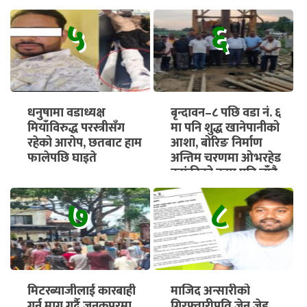
५
६
धनुषामा वडाध्यक्ष
बृन्दावन–८ पछि वडा नं. ६
मियाँविरुद्ध परस्त्रीसँग
मा पनि शुद्ध खानेपानीको
रहेको आरोप, छतबाट हाम
आशा, बोरिङ निर्माण
फालेपछि घाइते
अन्तिम चरणमा ओभरहेड
ट्यांकीको काम पनि चाँडै
सुरु हुने
७
८
मिटरब्याजीलाई कारबाही
माजिद अन्सारीको
गर्न माग गर्दै जनकपुरमा
गिरफ्तारीप्रति जेन जेड