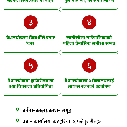
सडकले सिमलतालमा पहिरो
पुल भत्कियो, धेरै सवारीसाधन
खसेको शंका
पानीमा खसे
३
४
बेथानचोकमा विद्यार्थीले बनाए
खानीखोला गाउँपालिकाको
‘कार’
पहिलो त्रैमासिक समीक्षा सम्पन्न
५
६
बेथानचोकमा हाजिरीजवाफ
बेथानचोकका ३ विद्यालयलाई
तथा चित्रकला प्रतियोगिता
लायन्स क्लबको उद्घोषण
तालिम
वर्तमानकाल प्रकाशन समूह
प्रधान कार्यालय: कटहरिया–६ फतेपुर रौतहट