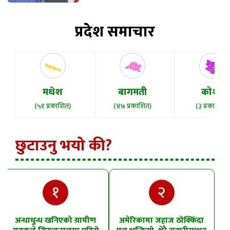
प्रदेश समाचार
मधेश
बागमती
कोशी
(५१ प्रकाशित)
(४७ प्रकाशित)
(३ प्रकाशित)
छुटाउनु भयो की?
१
२
अन्धाधुन्ध खनिएको ग्रामीण
अमेरिकामा जहाज ठोक्किँदा