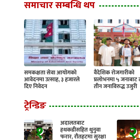
समाचार सम्बन्धि थप
समकक्षता सेवा आयोगको
वैदेशिक रोजगारीको
आवेदनमा उत्साह, ३ हजारले
प्रलोभनमा ५ जनाबाट 
दिए निवेदन
तीन जनाविरुद्ध उजुरी
ट्रेन्डिङ
अदालतबाट
१
२
हथकडीसहित थुनुवा
फरार, रौतहटमा सुरक्षा