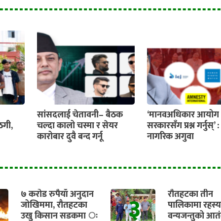
सांसदलाई चेतावनी– बैठक
‘मानवअधिकार आयोग 
ठगी,
चल्दा कालो चस्मा र सेयर
सरकारसँग प्रश्न गर्नुस्’ :
कारोबार दुवै बन्द गर्नू
नागरिक अगुवा
७ करोड रुपैयाँ अनुदान
रौतहटका तीन
३
जोखिममा, रौतहटका
पालिकामा रहस्
उखु किसान सडकमा ः
वन्यजन्तुको आत