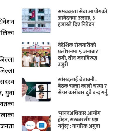
समकक्षता सेवा आयोगको
आवेदनमा उत्साह, ३
धिवेशन
हजारले दिए निवेदन
पालिका
वैदेशिक रोजगारीको
प्रलोभनमा ५ जनाबाट
ठगी, तीन जनाविरुद्ध
जिल्ला
उजुरी
जिल्ला
सांसदलाई चेतावनी–
 सदस्य
बैठक चल्दा कालो चस्मा र
व, युवा
सेयर कारोबार दुवै बन्द गर्नू
गायतका
‘मानवअधिकार आयोग
बेलाका
होइन, सरकारसँग प्रश्न
ी जनता
गर्नुस्’ : नागरिक अगुवा