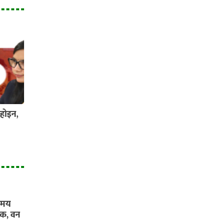
होइन,
यमय
ंक, वन