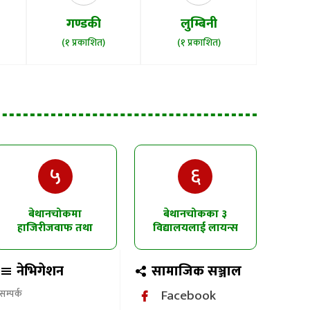
गण्डकी
लुम्बिनी
(१ प्रकाशित)
(१ प्रकाशित)
५
६
बेथानचोकमा
बेथानचोकका ३
हाजिरीजवाफ तथा
विद्यालयलाई लायन्स
चित्रकला प्रतियोगिता
क्लबको उद्घोषण तालिम
नेभिगेशन
सामाजिक सञ्जाल
Facebook
सम्पर्क