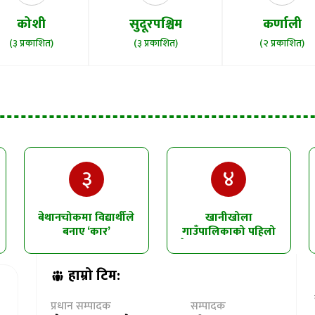
कोशी
सुदूरपश्चिम
कर्णाली
(३ प्रकाशित)
(३ प्रकाशित)
(२ प्रकाशित)
३
४
बेथानचोकमा विद्यार्थीले
खानीखोला
बनाए ‘कार’
गाउँपालिकाको पहिलो
त्रैमासिक समीक्षा सम्पन्न
हाम्रो टिम:
प्रधान सम्पादक
सम्पादक