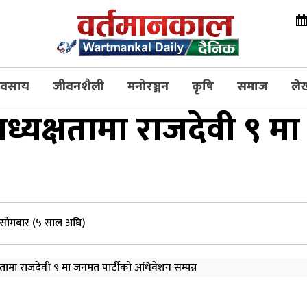
्यवसाय
जीवनशैली
मनोरञ्जन
कृषि
समाज
ले
्यक्षतामा राजदेवी ९ मा
सोमबार (५ साल अघि)