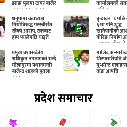
झाझ पुलमा टायर बालेर
कार्यालयको सतर
चक्काजाम, तत्काल
अपिल
भुक्तानी सुनिश्चित गर्न
धनुषामा वडाध्यक्ष
बृन्दावन–८ पछि व
६
माग
मियाँविरुद्ध परस्त्रीसँग
६ मा पनि शुद्ध
रहेको आरोप, छतबाट
खानेपानीको आश
हाम फालेपछि घाइते
बोरिङ निर्माण अ
चरणमा ओभरहे
ट्यांकीको काम प
प्रमुख प्रशासकीय
माजिद अन्सारी
९
सुरु हुने
अधिकृत नपठाएको भन्दै
गिरफ्तारीप्रति ज
मौलापुरमा प्रधानमन्त्री
मुभमेन्ट एलाइन्
बालेन्द्र शाहको पुतला
कडा आपत्ति
दहन
प्रदेश समाचार