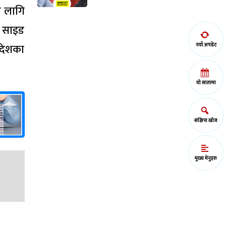
ा लागि
र साइड
ादेशका
नयाँ अपडेट
यो सातामा
संक्षिप्त खोज
मुख्य मेनुहरु