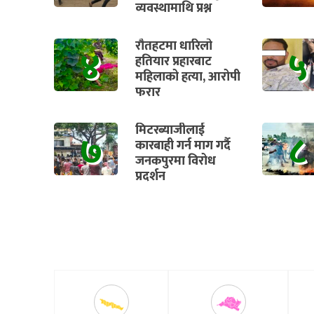
व्यवस्थामाथि प्रश्न
रौतहटमा धारिलो
४
५
हतियार प्रहारबाट
महिलाको हत्या, आरोपी
फरार
मिटरब्याजीलाई
७
८
कारबाही गर्न माग गर्दै
जनकपुरमा विरोध
प्रदर्शन