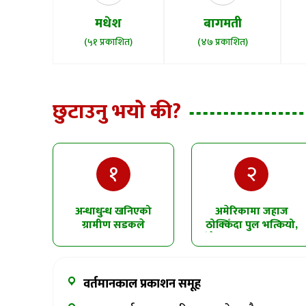
मधेश
बागमती
(५१ प्रकाशित)
(४७ प्रकाशित)
छुटाउनु भयो की?
१
२
अन्धाधुन्ध खनिएको
अमेरिकामा जहाज
ग्रामीण सडकले
ठोक्किँदा पुल भत्कियो,
सिमलतालमा पहिरो
धेरै सवारीसाधन पानीमा
खसेको शंका
खसे
वर्तमानकाल प्रकाशन समूह