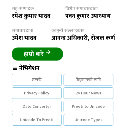
सह-सम्पादक
विशेष समाचारदाता
रमेश कुमार यादव
पवन कुमार उपाध्याय
समाचारदाता
कानुनी सल्लाहकार
उमेश यादव
आनन्द अधिकारी, रोजल कर्ण
हाम्रो बारे
नेभिगेशन
सम्पर्क
विज्ञापनको लागि
Privacy Policy
24 Hour News
Date Converter
Preeti to Unicode
Unicode To Preeti
Unicode Types