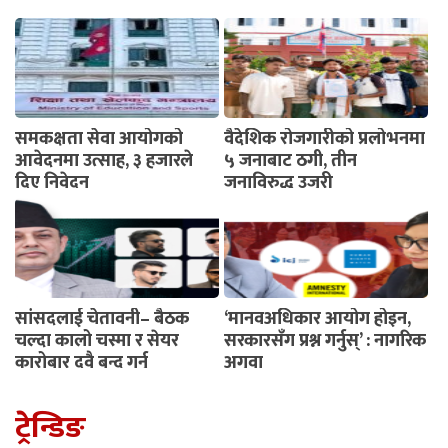
समकक्षता सेवा आयोगको
वैदेशिक रोजगारीको प्रलोभनमा
आवेदनमा उत्साह, ३ हजारले
५ जनाबाट ठगी, तीन
दिए निवेदन
जनाविरुद्ध उजुरी
सांसदलाई चेतावनी– बैठक
‘मानवअधिकार आयोग होइन,
चल्दा कालो चस्मा र सेयर
सरकारसँग प्रश्न गर्नुस्’ : नागरिक
कारोबार दुवै बन्द गर्नू
अगुवा
ट्रेन्डिङ