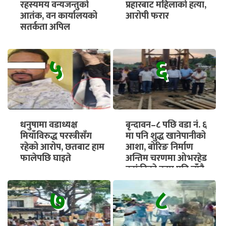
रहस्यमय वन्यजन्तुको
प्रहारबाट महिलाको हत्या,
आतंक, वन कार्यालयको
आरोपी फरार
सतर्कता अपिल
५
६
धनुषामा वडाध्यक्ष
बृन्दावन–८ पछि वडा नं. ६
मियाँविरुद्ध परस्त्रीसँग
मा पनि शुद्ध खानेपानीको
रहेको आरोप, छतबाट हाम
आशा, बोरिङ निर्माण
फालेपछि घाइते
अन्तिम चरणमा ओभरहेड
ट्यांकीको काम पनि चाँडै
सुरु हुने
७
८