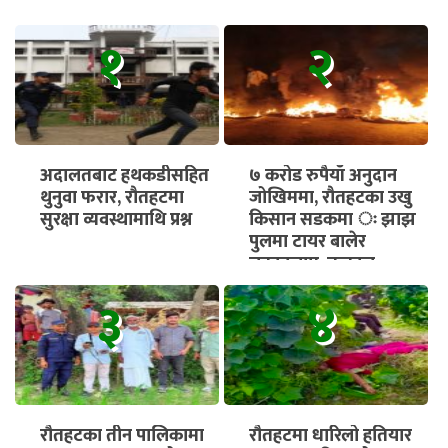
१
२
अदालतबाट हथकडीसहित
७ करोड रुपैयाँ अनुदान
थुनुवा फरार, रौतहटमा
जोखिममा, रौतहटका उखु
सुरक्षा व्यवस्थामाथि प्रश्न
किसान सडकमा ः झाझ
पुलमा टायर बालेर
चक्काजाम, तत्काल
भुक्तानी सुनिश्चित गर्न माग
३
४
रौतहटका तीन पालिकामा
रौतहटमा धारिलो हतियार