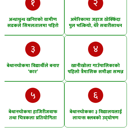
१
२
अन्धाधुन्ध खनिएको ग्रामीण
अमेरिकामा जहाज ठोक्किँदा
सडकले सिमलतालमा पहिरो
पुल भत्कियो, धेरै सवारीसाधन
खसेको शंका
पानीमा खसे
३
४
बेथानचोकमा विद्यार्थीले बनाए
खानीखोला गाउँपालिकाको
‘कार’
पहिलो त्रैमासिक समीक्षा सम्पन्न
५
६
बेथानचोकमा हाजिरीजवाफ
बेथानचोकका ३ विद्यालयलाई
तथा चित्रकला प्रतियोगिता
लायन्स क्लबको उद्घोषण
तालिम