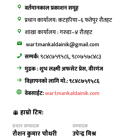
वर्तमानकाल प्रकाशन समूह
प्रधान कार्यालय: कटहरिया–६ फतेपुर रौतहट
शाखा कार्यालय : गरुडा–४ रौतहट
wartmankaldainik@gmail.com
सम्पर्क:
९८४८७५९५८६, ९८०७५७८४८३
मुद्रक : शुभ लक्ष्मी अफसेट प्रेस, वीरगंज
विज्ञापनको लागि मो.: ९८४८७५९५८६
वेबसाईट:
wartmankaldainik.com
हाम्रो टिम:
प्रधान सम्पादक
सम्पादक
रौशन कुमार चौधरी
उपेन्द्र मिश्र