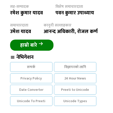
सह-सम्पादक
विशेष समाचारदाता
रमेश कुमार यादव
पवन कुमार उपाध्याय
समाचारदाता
कानुनी सल्लाहकार
उमेश यादव
आनन्द अधिकारी, रोजल कर्ण
हाम्रो बारे
नेभिगेशन
सम्पर्क
विज्ञापनको लागि
Privacy Policy
24 Hour News
Date Converter
Preeti to Unicode
Unicode To Preeti
Unicode Types