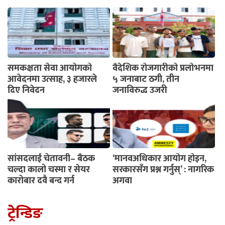
समकक्षता सेवा आयोगको
वैदेशिक रोजगारीको प्रलोभनमा
आवेदनमा उत्साह, ३ हजारले
५ जनाबाट ठगी, तीन
दिए निवेदन
जनाविरुद्ध उजुरी
सांसदलाई चेतावनी– बैठक
‘मानवअधिकार आयोग होइन,
चल्दा कालो चस्मा र सेयर
सरकारसँग प्रश्न गर्नुस्’ : नागरिक
कारोबार दुवै बन्द गर्नू
अगुवा
ट्रेन्डिङ