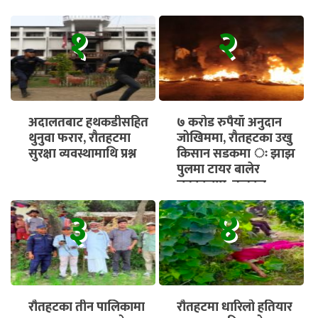
१
२
अदालतबाट हथकडीसहित
७ करोड रुपैयाँ अनुदान
थुनुवा फरार, रौतहटमा
जोखिममा, रौतहटका उखु
सुरक्षा व्यवस्थामाथि प्रश्न
किसान सडकमा ः झाझ
पुलमा टायर बालेर
चक्काजाम, तत्काल
भुक्तानी सुनिश्चित गर्न माग
३
४
रौतहटका तीन पालिकामा
रौतहटमा धारिलो हतियार