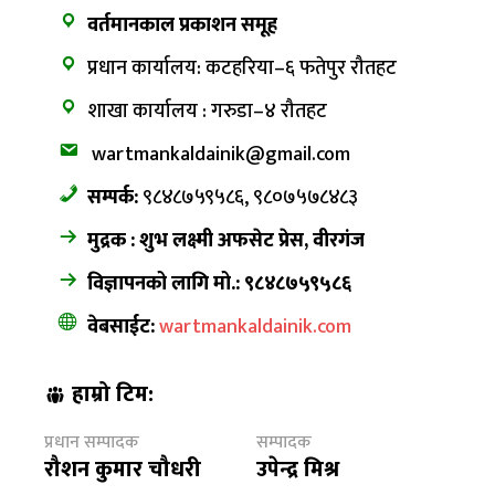
वर्तमानकाल प्रकाशन समूह
प्रधान कार्यालय: कटहरिया–६ फतेपुर रौतहट
शाखा कार्यालय : गरुडा–४ रौतहट
wartmankaldainik@gmail.com
सम्पर्क:
९८४८७५९५८६, ९८०७५७८४८३
मुद्रक : शुभ लक्ष्मी अफसेट प्रेस, वीरगंज
विज्ञापनको लागि मो.: ९८४८७५९५८६
वेबसाईट:
wartmankaldainik.com
हाम्रो टिम:
प्रधान सम्पादक
सम्पादक
रौशन कुमार चौधरी
उपेन्द्र मिश्र