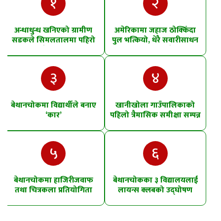
१
२
अन्धाधुन्ध खनिएको ग्रामीण
अमेरिकामा जहाज ठोक्किँदा
सडकले सिमलतालमा पहिरो
पुल भत्कियो, धेरै सवारीसाधन
खसेको शंका
पानीमा खसे
३
४
बेथानचोकमा विद्यार्थीले बनाए
खानीखोला गाउँपालिकाको
‘कार’
पहिलो त्रैमासिक समीक्षा सम्पन्न
५
६
बेथानचोकमा हाजिरीजवाफ
बेथानचोकका ३ विद्यालयलाई
तथा चित्रकला प्रतियोगिता
लायन्स क्लबको उद्घोषण
तालिम