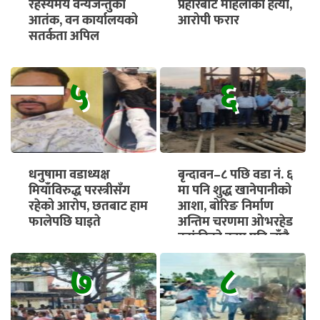
रहस्यमय वन्यजन्तुको
प्रहारबाट महिलाको हत्या,
आतंक, वन कार्यालयको
आरोपी फरार
सतर्कता अपिल
५
६
धनुषामा वडाध्यक्ष
बृन्दावन–८ पछि वडा नं. ६
मियाँविरुद्ध परस्त्रीसँग
मा पनि शुद्ध खानेपानीको
रहेको आरोप, छतबाट हाम
आशा, बोरिङ निर्माण
फालेपछि घाइते
अन्तिम चरणमा ओभरहेड
ट्यांकीको काम पनि चाँडै
सुरु हुने
७
८