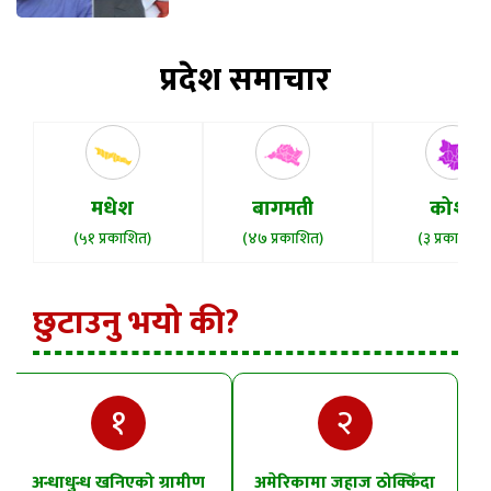
प्रदेश समाचार
मधेश
बागमती
कोशी
(५१ प्रकाशित)
(४७ प्रकाशित)
(३ प्रकाशित)
छुटाउनु भयो की?
१
२
अन्धाधुन्ध खनिएको ग्रामीण
अमेरिकामा जहाज ठोक्किँदा