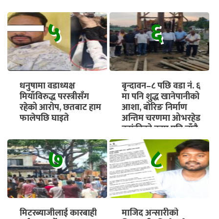
५
६
धनुषामा वडाध्यक्ष
बृन्दावन–८ पछि वडा नं. ६
मियाँविरुद्ध परस्त्रीसँग
मा पनि शुद्ध खानेपानीको
रहेको आरोप, छतबाट हाम
आशा, बोरिङ निर्माण
फालेपछि घाइते
अन्तिम चरणमा ओभरहेड
ट्यांकीको काम पनि चाँडै
सुरु हुने
७
८
मिटरब्याजीलाई कारबाही
माजिद अन्सारीको