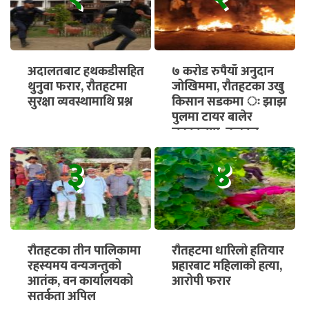
अदालतबाट हथकडीसहित
७ करोड रुपैयाँ अनुदान
थुनुवा फरार, रौतहटमा
जोखिममा, रौतहटका उखु
सुरक्षा व्यवस्थामाथि प्रश्न
किसान सडकमा ः झाझ
पुलमा टायर बालेर
चक्काजाम, तत्काल
भुक्तानी सुनिश्चित गर्न माग
३
४
रौतहटका तीन पालिकामा
रौतहटमा धारिलो हतियार
रहस्यमय वन्यजन्तुको
प्रहारबाट महिलाको हत्या,
आतंक, वन कार्यालयको
आरोपी फरार
सतर्कता अपिल