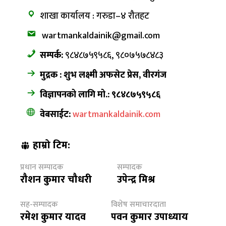
शाखा कार्यालय : गरुडा–४ रौतहट
wartmankaldainik@gmail.com
सम्पर्क:
९८४८७५९५८६, ९८०७५७८४८३
मुद्रक : शुभ लक्ष्मी अफसेट प्रेस, वीरगंज
विज्ञापनको लागि मो.: ९८४८७५९५८६
वेबसाईट:
wartmankaldainik.com
हाम्रो टिम:
प्रधान सम्पादक
सम्पादक
रौशन कुमार चौधरी
उपेन्द्र मिश्र
सह-सम्पादक
विशेष समाचारदाता
रमेश कुमार यादव
पवन कुमार उपाध्याय