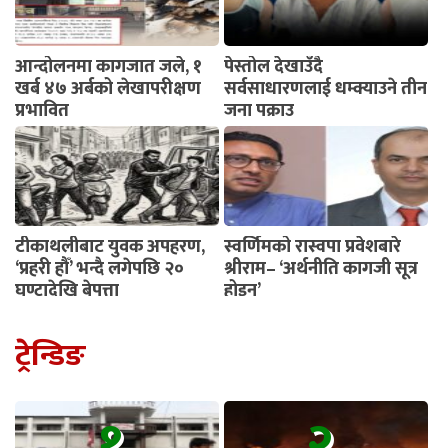
आन्दोलनमा कागजात जले, १
पेस्तोल देखाउँदै
खर्ब ४७ अर्बको लेखापरीक्षण
सर्वसाधारणलाई धम्क्याउने तीन
प्रभावित
जना पक्राउ
टीकाथलीबाट युवक अपहरण,
स्वर्णिमको रास्वपा प्रवेशबारे
‘प्रहरी हौँ’ भन्दै लगेपछि २०
श्रीराम– ‘अर्थनीति कागजी सूत्र
घण्टादेखि बेपत्ता
होइन’
ट्रेन्डिङ
१
२