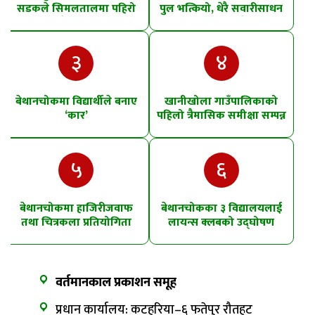
सडकले सिमलतालमा पहिरो
पुल भत्कियो, धेरै सवारीसाधन
खसेको शंका
पानीमा खसे
३
४
बेथानचोकमा विद्यार्थीले बनाए
खानीखोला गाउँपालिकाको
‘कार’
पहिलो त्रैमासिक समीक्षा सम्पन्न
५
६
बेथानचोकमा हाजिरीजवाफ
बेथानचोकका ३ विद्यालयलाई
तथा चित्रकला प्रतियोगिता
लायन्स क्लबको उद्घोषण
तालिम
वर्तमानकाल प्रकाशन समूह
प्रधान कार्यालय: कटहरिया–६ फतेपुर रौतहट