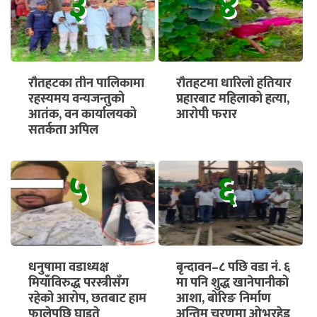
३
४
रौतहटका तीन पालिकामा
रौतहटमा धारिलो हतियार
रहस्यमय वन्यजन्तुको
प्रहारबाट महिलाको हत्या,
आतंक, वन कार्यालयको
आरोपी फरार
सतर्कता अपिल
५
६
धनुषामा वडाध्यक्ष
बृन्दावन–८ पछि वडा नं. ६
मियाँविरुद्ध परस्त्रीसँग
मा पनि शुद्ध खानेपानीको
रहेको आरोप, छतबाट हाम
आशा, बोरिङ निर्माण
फालेपछि घाइते
अन्तिम चरणमा ओभरहेड