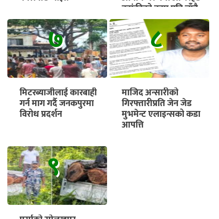
ट्यांकीको काम पनि चाँडै
सुरु हुने
७
८
मिटरब्याजीलाई कारबाही
माजिद अन्सारीको
गर्न माग गर्दै जनकपुरमा
गिरफ्तारीप्रति जेन जेड
विरोध प्रदर्शन
मुभमेन्ट एलाइन्सको कडा
आपत्ति
९