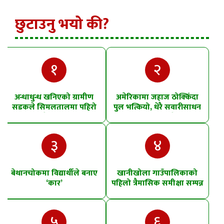
छुटाउनु भयो की?
१
२
अन्धाधुन्ध खनिएको ग्रामीण
अमेरिकामा जहाज ठोक्किँदा
सडकले सिमलतालमा पहिरो
पुल भत्कियो, धेरै सवारीसाधन
खसेको शंका
पानीमा खसे
३
४
बेथानचोकमा विद्यार्थीले बनाए
खानीखोला गाउँपालिकाको
‘कार’
पहिलो त्रैमासिक समीक्षा सम्पन्न
५
६