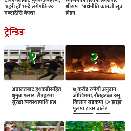
टीकाथलीबाट युवक अपहरण,
स्वर्णिमको रास्वपा प्रवेशबारे
‘प्रहरी हौँ’ भन्दै लगेपछि २०
श्रीराम– ‘अर्थनीति कागजी सूत्र
घण्टादेखि बेपत्ता
होइन’
ट्रेन्डिङ
१
२
अदालतबाट हथकडीसहित
७ करोड रुपैयाँ अनुदान
थुनुवा फरार, रौतहटमा
जोखिममा, रौतहटका उखु
सुरक्षा व्यवस्थामाथि प्रश्न
किसान सडकमा ः झाझ
पुलमा टायर बालेर
चक्काजाम, तत्काल
भुक्तानी सुनिश्चित गर्न माग