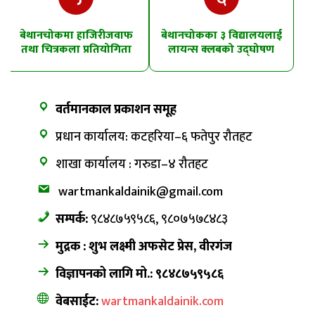
बेथानचोकमा हाजिरीजवाफ
बेथानचोकका ३ विद्यालयलाई
तथा चित्रकला प्रतियोगिता
लायन्स क्लबको उद्घोषण
तालिम
वर्तमानकाल प्रकाशन समूह
प्रधान कार्यालय: कटहरिया–६ फतेपुर रौतहट
शाखा कार्यालय : गरुडा–४ रौतहट
wartmankaldainik@gmail.com
सम्पर्क:
९८४८७५९५८६, ९८०७५७८४८३
मुद्रक : शुभ लक्ष्मी अफसेट प्रेस, वीरगंज
विज्ञापनको लागि मो.: ९८४८७५९५८६
वेबसाईट:
wartmankaldainik.com