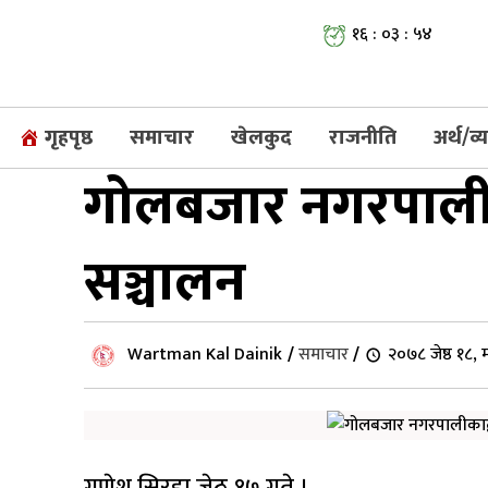
१६ : ०३ : ५५
गृहपृष्ठ
समाचार
खेलकुद
राजनीति
अर्थ/व
गोलबजार नगरपालीक
सञ्चालन
Wartman Kal Dainik
/
समाचार
/
२०७८ जेष्ठ १८,
गणेश सिरहा,जेठ १७ गते ।