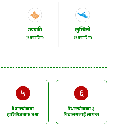
गण्डकी
लुम्बिनी
(१ प्रकाशित)
(१ प्रकाशित)
५
६
बेथानचोकमा
बेथानचोकका ३
हाजिरीजवाफ तथा
विद्यालयलाई लायन्स
चित्रकला प्रतियोगिता
क्लबको उद्घोषण तालिम