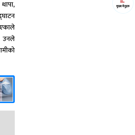
 थापा,
मुख्य मेनुहरु
द्घाटन
िएकाले
 उनले
ामीको