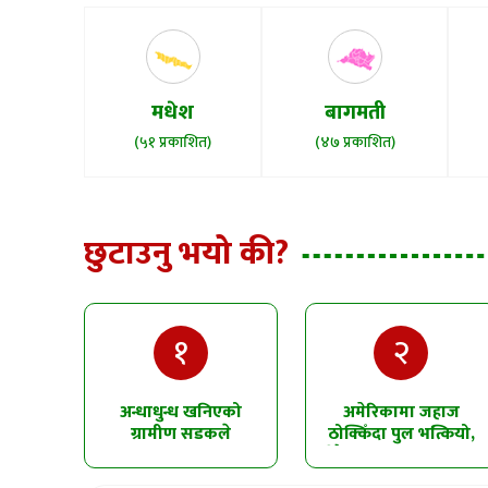
मधेश
बागमती
(५१ प्रकाशित)
(४७ प्रकाशित)
छुटाउनु भयो की?
१
२
अन्धाधुन्ध खनिएको
अमेरिकामा जहाज
ग्रामीण सडकले
ठोक्किँदा पुल भत्कियो,
सिमलतालमा पहिरो
धेरै सवारीसाधन पानीमा
खसेको शंका
खसे