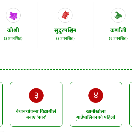
कोशी
सुदूरपश्चिम
कर्णाली
(३ प्रकाशित)
(३ प्रकाशित)
(२ प्रकाशित)
३
४
बेथानचोकमा विद्यार्थीले
खानीखोला
बनाए ‘कार’
गाउँपालिकाको पहिलो
त्रैमासिक समीक्षा सम्पन्न