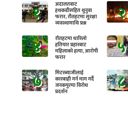
अदालतबाट
१
२
हथकडीसहित थुनुवा
फरार, रौतहटमा सुरक्षा
व्यवस्थामाथि प्रश्न
रौतहटमा धारिलो
४
५
हतियार प्रहारबाट
महिलाको हत्या, आरोपी
फरार
मिटरब्याजीलाई
७
८
कारबाही गर्न माग गर्दै
जनकपुरमा विरोध
प्रदर्शन