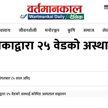
्यवसाय
जीवनशैली
मनोरञ्जन
कृषि
समाज
ले
ाद्वारा २५ वेडको अस्थ
 मंगलबार (५ साल अघि)