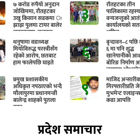
७ करोड रुपैयाँ अनुदान
रौतहटका तीन
३
जोखिममा, रौतहटका
पालिकामा रहस्
उखु किसान सडकमा ः
वन्यजन्तुको आत
झाझ पुलमा टायर बालेर
कार्यालयको सतर
चक्काजाम, तत्काल
अपिल
भुक्तानी सुनिश्चित गर्न
धनुषामा वडाध्यक्ष
बृन्दावन–८ पछि व
६
माग
मियाँविरुद्ध परस्त्रीसँग
६ मा पनि शुद्ध
रहेको आरोप, छतबाट
खानेपानीको आश
हाम फालेपछि घाइते
बोरिङ निर्माण अ
चरणमा ओभरहे
ट्यांकीको काम प
प्रमुख प्रशासकीय
माजिद अन्सारी
९
सुरु हुने
अधिकृत नपठाएको भन्दै
गिरफ्तारीप्रति ज
मौलापुरमा प्रधानमन्त्री
मुभमेन्ट एलाइन्
बालेन्द्र शाहको पुतला
कडा आपत्ति
दहन
प्रदेश समाचार