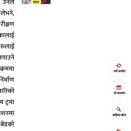
। उनले
लेभने,
ीक्षण
ीकालाई
हरुलाई
लगाउने
क्रममा
नयाँ अपडेट
र्माण
मारिको
यो सातामा
 ट्रमा
लेशनमा
संक्षिप्त खोज
 बेडको