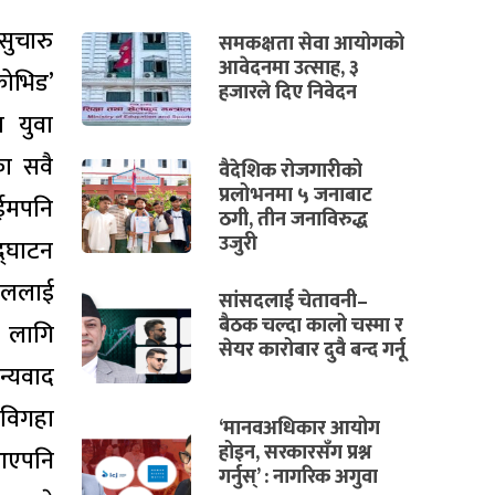
सुचारु
समकक्षता सेवा आयोगको
आवेदनमा उत्साह, ३
ोभिड’
हजारले दिए निवेदन
ा युवा
ा सवै
वैदेशिक रोजगारीको
प्रलोभनमा ५ जनाबाट
ाईमपनि
ठगी, तीन जनाविरुद्ध
उजुरी
द्घाटन
ाललाई
सांसदलाई चेतावनी–
बैठक चल्दा कालो चस्मा र
ा लागि
सेयर कारोबार दुवै बन्द गर्नू
न्यवाद
 विगहा
‘मानवअधिकार आयोग
होइन, सरकारसँग प्रश्न
 आएपनि
गर्नुस्’ : नागरिक अगुवा