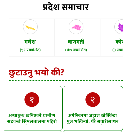
प्रदेश समाचार
मधेश
बागमती
कोशी
(५१ प्रकाशित)
(४७ प्रकाशित)
(३ प्रकाशित)
छुटाउनु भयो की?
१
२
अन्धाधुन्ध खनिएको ग्रामीण
अमेरिकामा जहाज ठोक्किँदा
सडकले सिमलतालमा पहिरो
पुल भत्कियो, धेरै सवारीसाधन
खसेको शंका
पानीमा खसे