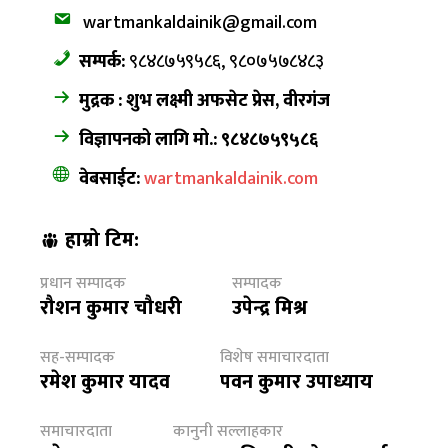
wartmankaldainik@gmail.com
सम्पर्क:
९८४८७५९५८६, ९८०७५७८४८३
मुद्रक : शुभ लक्ष्मी अफसेट प्रेस, वीरगंज
विज्ञापनको लागि मो.: ९८४८७५९५८६
वेबसाईट:
wartmankaldainik.com
हाम्रो टिम:
प्रधान सम्पादक
सम्पादक
रौशन कुमार चौधरी
उपेन्द्र मिश्र
सह-सम्पादक
विशेष समाचारदाता
रमेश कुमार यादव
पवन कुमार उपाध्याय
समाचारदाता
कानुनी सल्लाहकार