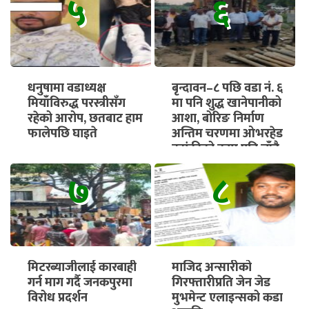
५
६
धनुषामा वडाध्यक्ष
बृन्दावन–८ पछि वडा नं. ६
मियाँविरुद्ध परस्त्रीसँग
मा पनि शुद्ध खानेपानीको
रहेको आरोप, छतबाट हाम
आशा, बोरिङ निर्माण
फालेपछि घाइते
अन्तिम चरणमा ओभरहेड
ट्यांकीको काम पनि चाँडै
सुरु हुने
७
८
मिटरब्याजीलाई कारबाही
माजिद अन्सारीको
गर्न माग गर्दै जनकपुरमा
गिरफ्तारीप्रति जेन जेड
विरोध प्रदर्शन
मुभमेन्ट एलाइन्सको कडा