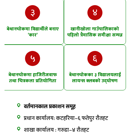
३
४
बेथानचोकमा विद्यार्थीले बनाए
खानीखोला गाउँपालिकाको
‘कार’
पहिलो त्रैमासिक समीक्षा सम्पन्न
५
६
बेथानचोकमा हाजिरीजवाफ
बेथानचोकका ३ विद्यालयलाई
तथा चित्रकला प्रतियोगिता
लायन्स क्लबको उद्घोषण
तालिम
वर्तमानकाल प्रकाशन समूह
प्रधान कार्यालय: कटहरिया–६ फतेपुर रौतहट
शाखा कार्यालय : गरुडा–४ रौतहट