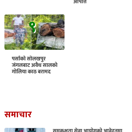
आपत्ति
९
पर्साको सोलखपुर
जंगलबाट अवैध सालको
गोलिया काठ बरामद
समाचार
समकक्षता सेवा आयोगको आवेदनमा