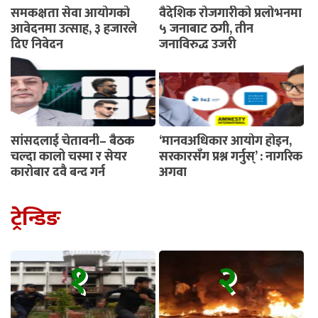
समकक्षता सेवा आयोगको
वैदेशिक रोजगारीको प्रलोभनमा
आवेदनमा उत्साह, ३ हजारले
५ जनाबाट ठगी, तीन
दिए निवेदन
जनाविरुद्ध उजुरी
सांसदलाई चेतावनी– बैठक
‘मानवअधिकार आयोग होइन,
चल्दा कालो चस्मा र सेयर
सरकारसँग प्रश्न गर्नुस्’ : नागरिक
कारोबार दुवै बन्द गर्नू
अगुवा
ट्रेन्डिङ
१
२