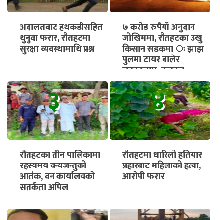
अदालतबाट हथकडीसहित
७ करोड रुपैयाँ अनुदान
थुनुवा फरार, रौतहटमा
जोखिममा, रौतहटका उखु
सुरक्षा व्यवस्थामाथि प्रश्न
किसान सडकमा ः झाझ
पुलमा टायर बालेर
चक्काजाम, तत्काल
भुक्तानी सुनिश्चित गर्न माग
३
४
रौतहटका तीन पालिकामा
रौतहटमा धारिलो हतियार
रहस्यमय वन्यजन्तुको
प्रहारबाट महिलाको हत्या,
आतंक, वन कार्यालयको
आरोपी फरार
सतर्कता अपिल