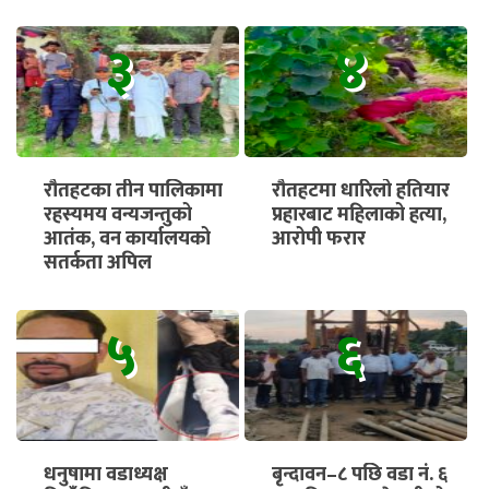
चक्काजाम, तत्काल
भुक्तानी सुनिश्चित गर्न माग
३
४
रौतहटका तीन पालिकामा
रौतहटमा धारिलो हतियार
रहस्यमय वन्यजन्तुको
प्रहारबाट महिलाको हत्या,
आतंक, वन कार्यालयको
आरोपी फरार
सतर्कता अपिल
५
६
धनुषामा वडाध्यक्ष
बृन्दावन–८ पछि वडा नं. ६