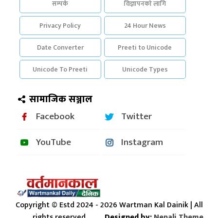
सम्पर्क
विज्ञापनको लागि
Privacy Policy
24 Hour News
Date Converter
Preeti to Unicode
Unicode To Preeti
Unicode Types
सामाजिक सञ्जाल
Facebook
Twitter
YouTube
Instagram
Copyright © Estd 2024 - 2026 Wartman Kal Dainik | All
rights reserved.
Designed by:
Nepali Theme