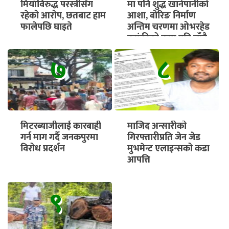
मियाँविरुद्ध परस्त्रीसँग
मा पनि शुद्ध खानेपानीको
रहेको आरोप, छतबाट हाम
आशा, बोरिङ निर्माण
फालेपछि घाइते
अन्तिम चरणमा ओभरहेड
ट्यांकीको काम पनि चाँडै
सुरु हुने
७
८
मिटरब्याजीलाई कारबाही
माजिद अन्सारीको
गर्न माग गर्दै जनकपुरमा
गिरफ्तारीप्रति जेन जेड
विरोध प्रदर्शन
मुभमेन्ट एलाइन्सको कडा
आपत्ति
९