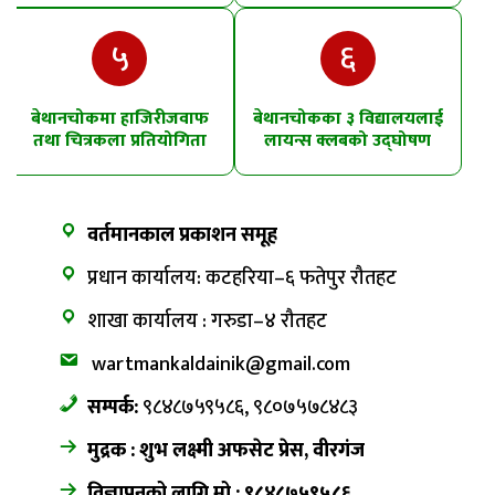
५
६
बेथानचोकमा हाजिरीजवाफ
बेथानचोकका ३ विद्यालयलाई
तथा चित्रकला प्रतियोगिता
लायन्स क्लबको उद्घोषण
तालिम
वर्तमानकाल प्रकाशन समूह
प्रधान कार्यालय: कटहरिया–६ फतेपुर रौतहट
शाखा कार्यालय : गरुडा–४ रौतहट
wartmankaldainik@gmail.com
सम्पर्क:
९८४८७५९५८६, ९८०७५७८४८३
मुद्रक : शुभ लक्ष्मी अफसेट प्रेस, वीरगंज
विज्ञापनको लागि मो.: ९८४८७५९५८६