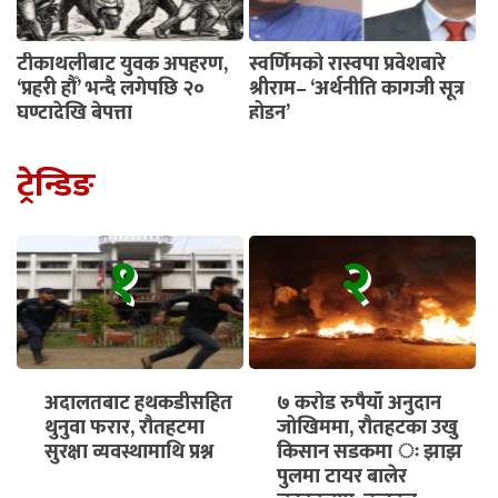
टीकाथलीबाट युवक अपहरण,
स्वर्णिमको रास्वपा प्रवेशबारे
‘प्रहरी हौँ’ भन्दै लगेपछि २०
श्रीराम– ‘अर्थनीति कागजी सूत्र
घण्टादेखि बेपत्ता
होइन’
ट्रेन्डिङ
१
२
अदालतबाट हथकडीसहित
७ करोड रुपैयाँ अनुदान
थुनुवा फरार, रौतहटमा
जोखिममा, रौतहटका उखु
सुरक्षा व्यवस्थामाथि प्रश्न
किसान सडकमा ः झाझ
पुलमा टायर बालेर