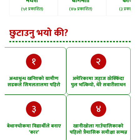
मधेश
बागमती
कोशी
(५१ प्रकाशित)
(४७ प्रकाशित)
(३ प्रकाशित)
छुटाउनु भयो की?
१
२
अन्धाधुन्ध खनिएको ग्रामीण
अमेरिकामा जहाज ठोक्किँदा
सडकले सिमलतालमा पहिरो
पुल भत्कियो, धेरै सवारीसाधन
खसेको शंका
पानीमा खसे
३
४
बेथानचोकमा विद्यार्थीले बनाए
खानीखोला गाउँपालिकाको
‘कार’
पहिलो त्रैमासिक समीक्षा सम्पन्न