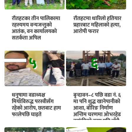
रौतहटका तीन पालिकामा
रौतहटमा धारिलो हतियार
रहस्यमय वन्यजन्तुको
प्रहारबाट महिलाको हत्या,
आतंक, वन कार्यालयको
आरोपी फरार
सतर्कता अपिल
५
६
धनुषामा वडाध्यक्ष
बृन्दावन–८ पछि वडा नं. ६
मियाँविरुद्ध परस्त्रीसँग
मा पनि शुद्ध खानेपानीको
रहेको आरोप, छतबाट हाम
आशा, बोरिङ निर्माण
फालेपछि घाइते
अन्तिम चरणमा ओभरहेड
ट्यांकीको काम पनि चाँडै
सुरु हुने