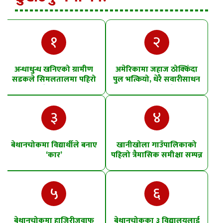
१
२
अन्धाधुन्ध खनिएको ग्रामीण
अमेरिकामा जहाज ठोक्किँदा
सडकले सिमलतालमा पहिरो
पुल भत्कियो, धेरै सवारीसाधन
खसेको शंका
पानीमा खसे
३
४
बेथानचोकमा विद्यार्थीले बनाए
खानीखोला गाउँपालिकाको
‘कार’
पहिलो त्रैमासिक समीक्षा सम्पन्न
५
६
बेथानचोकमा हाजिरीजवाफ
बेथानचोकका ३ विद्यालयलाई