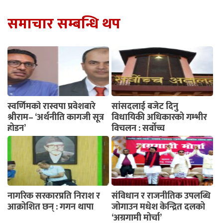
समाचार सम्बन्धि थप
स्वर्णिमको रास्वपा प्रवेशबारे
सांसदलाई बजेट दिनु
श्रीराम– ‘अर्थनीति कागजी सूत्र
विधायिकी अधिकारको गम्भीर
होइन’
विचलन : सर्वोच्च
नागरिक सरकारप्रति निराश र
संविधान र राजनीतिक उपलब्धि
आक्रोशित छन् : गगन थापा
जोगाउन मधेश केन्द्रित दलको
‘अग्रगामी मोर्चा’