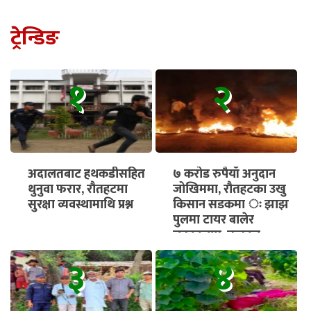
ट्रेन्डिङ
१
२
अदालतबाट हथकडीसहित
७ करोड रुपैयाँ अनुदान
थुनुवा फरार, रौतहटमा
जोखिममा, रौतहटका उखु
सुरक्षा व्यवस्थामाथि प्रश्न
किसान सडकमा ः झाझ
पुलमा टायर बालेर
चक्काजाम, तत्काल
भुक्तानी सुनिश्चित गर्न माग
३
४