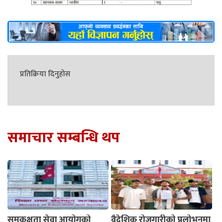
प्रतिक्रिया दिनुहोस
समाचार सम्बन्धि थप
समकक्षता सेवा आयोगको
वैदेशिक रोजगारीको प्रलोभनमा