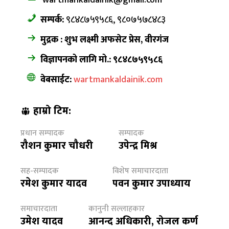
सम्पर्क:
९८४८७५९५८६, ९८०७५७८४८३
मुद्रक : शुभ लक्ष्मी अफसेट प्रेस, वीरगंज
विज्ञापनको लागि मो.: ९८४८७५९५८६
वेबसाईट:
wartmankaldainik.com
हाम्रो टिम:
प्रधान सम्पादक
सम्पादक
रौशन कुमार चौधरी
उपेन्द्र मिश्र
सह-सम्पादक
विशेष समाचारदाता
रमेश कुमार यादव
पवन कुमार उपाध्याय
समाचारदाता
कानुनी सल्लाहकार
उमेश यादव
आनन्द अधिकारी, रोजल कर्ण