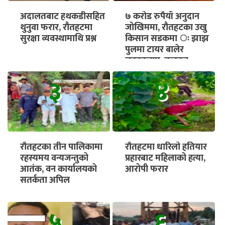
अदालतबाट हथकडीसहित
७ करोड रुपैयाँ अनुदान
थुनुवा फरार, रौतहटमा
जोखिममा, रौतहटका उखु
सुरक्षा व्यवस्थामाथि प्रश्न
किसान सडकमा ः झाझ
पुलमा टायर बालेर
चक्काजाम, तत्काल
भुक्तानी सुनिश्चित गर्न माग
३
४
रौतहटका तीन पालिकामा
रौतहटमा धारिलो हतियार
रहस्यमय वन्यजन्तुको
प्रहारबाट महिलाको हत्या,
आतंक, वन कार्यालयको
आरोपी फरार
सतर्कता अपिल
५
६