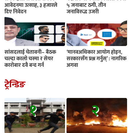
आवेदनमा उत्साह, ३ हजारले
५ जनाबाट ठगी, तीन
दिए निवेदन
जनाविरुद्ध उजुरी
सांसदलाई चेतावनी– बैठक
‘मानवअधिकार आयोग होइन,
चल्दा कालो चस्मा र सेयर
सरकारसँग प्रश्न गर्नुस्’ : नागरिक
कारोबार दुवै बन्द गर्नू
अगुवा
ट्रेन्डिङ
१
२