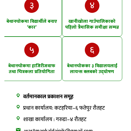
३
४
बेथानचोकमा विद्यार्थीले बनाए
खानीखोला गाउँपालिकाको
‘कार’
पहिलो त्रैमासिक समीक्षा सम्पन्न
५
६
बेथानचोकमा हाजिरीजवाफ
बेथानचोकका ३ विद्यालयलाई
तथा चित्रकला प्रतियोगिता
लायन्स क्लबको उद्घोषण
तालिम
वर्तमानकाल प्रकाशन समूह
प्रधान कार्यालय: कटहरिया–६ फतेपुर रौतहट
शाखा कार्यालय : गरुडा–४ रौतहट
wartmankaldainik@gmail.com