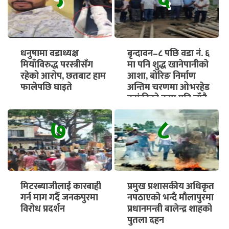
धनुषामा वडाध्यक्ष
बृन्दावन–८ पछि वडा नं. ६
मियाँविरुद्ध परस्त्रीसँग
मा पनि शुद्ध खानेपानीको
रहेको आरोप, छतबाट हाम
आशा, बोरिङ निर्माण
फालेपछि घाइते
अन्तिम चरणमा ओभरहेड
ट्यांकीको काम पनि चाँडै
सुरु हुने
७
८
मिटरब्याजीलाई कारबाही
प्रमुख प्रशासकीय अधिकृत
गर्न माग गर्दै जनकपुरमा
नपठाएको भन्दै मौलापुरमा
विरोध प्रदर्शन
प्रधानमन्त्री बालेन्द्र शाहको
पुतला दहन