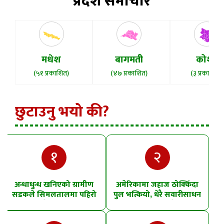
प्रदेश समाचार
मधेश
बागमती
कोशी
(५१ प्रकाशित)
(४७ प्रकाशित)
(३ प्रकाशित)
छुटाउनु भयो की?
१
२
अन्धाधुन्ध खनिएको ग्रामीण
अमेरिकामा जहाज ठोक्किँदा
सडकले सिमलतालमा पहिरो
पुल भत्कियो, धेरै सवारीसाधन
खसेको शंका
पानीमा खसे