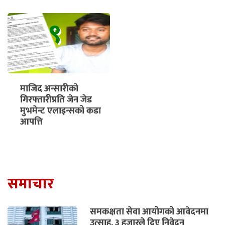
९
माजिद अन्सारीको
गिरफ्तारीप्रति जेन जेड
मुभमेन्ट एलाइन्सको कडा
आपत्ति
समाचार
समकक्षता सेवा आयोगको आवेदनमा
उत्साह, ३ हजारले दिए निवेदन