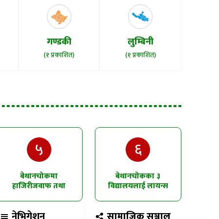
गण्डकी
लुम्बिनी
(१ प्रकाशित)
(१ प्रकाशित)
५
६
बेथानचोकमा
बेथानचोकका ३
हाजिरीजवाफ तथा
विद्यालयलाई लायन्स
चित्रकला प्रतियोगिता
क्लबको उद्घोषण तालिम
नेभिगेशन
सामाजिक सञ्जाल