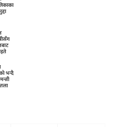
लिकाका
द्दा
ष
्रीसँग
तबाट
इते
य
ो भन्दै
न्त्री
पुतला