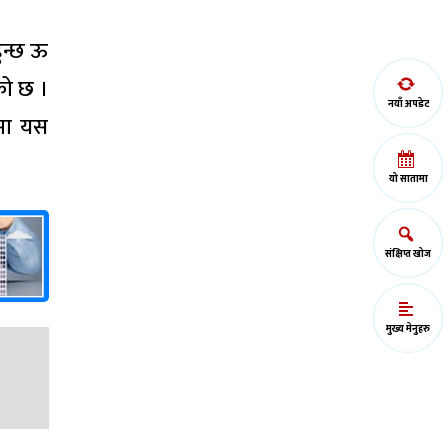
ुन्छ ऊ
को छ ।
नयाँ अपडेट
्भमा यस
यो सातामा
संक्षिप्त खोज
मुख्य मेनुहरु