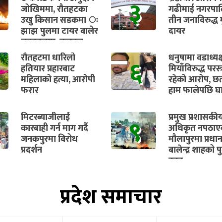
३
जोखिममा, रौतहटका
गढीमाई नगरपा
उखु किसान सडकमा ः
तीन जनाविरुद्ध मु
झाझ पुलमा टायर बालेर
दायर
चक्काजाम, तत्काल
भुक्तानी सुनिश्चित गर्न
रौतहटमा धारिलो
धनुषामा वडाध्यक्
६
माग
हतियार प्रहारबाट
मियाँविरुद्ध परस्त
महिलाको हत्या, आरोपी
रहेको आरोप, छ
फरार
हाम फालेपछि घा
मिटरब्याजीलाई
प्रमुख प्रशासकी
९
कारबाही गर्न माग गर्दै
अधिकृत नपठाएक
जनकपुरमा विरोध
मौलापुरमा प्रधानम
प्रदर्शन
बालेन्द्र शाहको 
दहन
प्रदेश समाचार