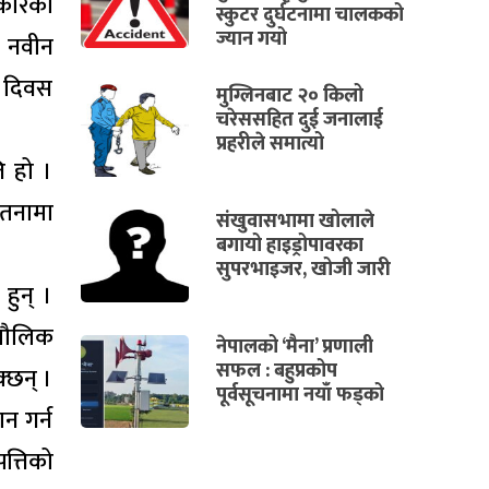
रकारको
स्कुटर दुर्घटनामा चालकको
ज्यान गयो
ा नवीन
ि दिवस
मुग्लिनबाट २० किलो
चरेससहित दुई जनालाई
प्रहरीले समात्यो
ि हो ।
ेतनामा
संखुवासभामा खोलाले
बगायो हाइड्रोपावरका
सुपरभाइजर, खोजी जारी
हुन् ।
 मौलिक
नेपालको ‘मैना’ प्रणाली
सफल : बहुप्रकोप
्छन् ।
पूर्वसूचनामा नयाँ फड्को
ान गर्न
पत्तिको