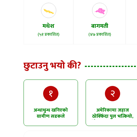
मधेश
बागमती
(५१ प्रकाशित)
(४७ प्रकाशित)
छुटाउनु भयो की?
१
२
अन्धाधुन्ध खनिएको
अमेरिकामा जहाज
ग्रामीण सडकले
ठोक्किँदा पुल भत्कियो,
सिमलतालमा पहिरो
धेरै सवारीसाधन पानीमा
खसेको शंका
खसे