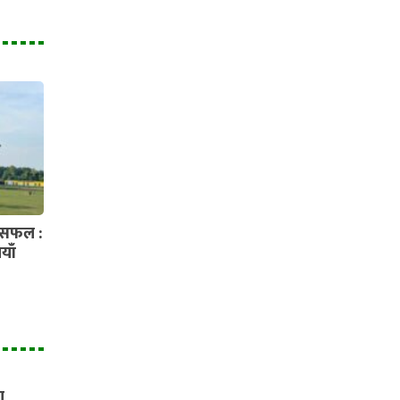
ी सफल :
याँ
ा