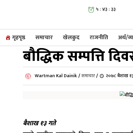
५ : ४३ : ३३
गृहपृष्ठ
समाचार
खेलकुद
राजनीति
अर्थ/व
बौद्धिक सम्पत्ति 
Wartman Kal Dainik
/
समाचार
/
२०७८ बैशाख १३
बैशाख १३ गते