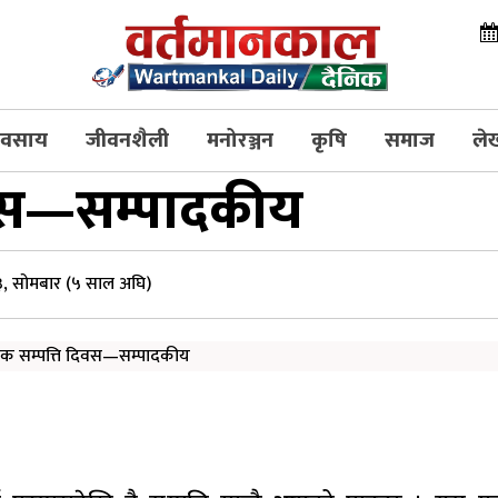
्यवसाय
जीवनशैली
मनोरञ्जन
कृषि
समाज
ले
दिवस—सम्पादकीय
, सोमबार (५ साल अघि)