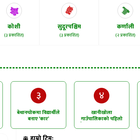
कोशी
सुदूरपश्चिम
कर्णाली
(३ प्रकाशित)
(३ प्रकाशित)
(२ प्रकाशित)
३
४
बेथानचोकमा विद्यार्थीले
खानीखोला
बनाए ‘कार’
गाउँपालिकाको पहिलो
त्रैमासिक समीक्षा सम्पन्न
हाम्रो टिम: