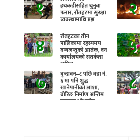
१
२
हथकडीसहित थुनुवा
फरार, रौतहटमा सुरक्षा
व्यवस्थामाथि प्रश्न
रौतहटका तीन
४
५
पालिकामा रहस्यमय
वन्यजन्तुको आतंक, वन
कार्यालयको सतर्कता
अपिल
बृन्दावन–८ पछि वडा नं.
७
८
६ मा पनि शुद्ध
खानेपानीको आशा,
बोरिङ निर्माण अन्तिम
चरणमा ओभरहेड
ट्यांकीको काम पनि चाँडै
सुरु हुने