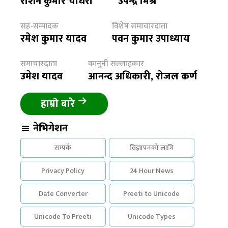
रौशन कुमार चौधरी
उपेन्द्र मिश्र
सह-सम्पादक
विशेष समाचारदाता
रमेश कुमार यादव
पवन कुमार उपाध्याय
समाचारदाता
कानुनी सल्लाहकार
उमेश यादव
आनन्द अधिकारी, रोजल कर्ण
हाम्रो बारे
नेभिगेशन
सम्पर्क
विज्ञापनको लागि
Privacy Policy
24 Hour News
Date Converter
Preeti to Unicode
Unicode To Preeti
Unicode Types