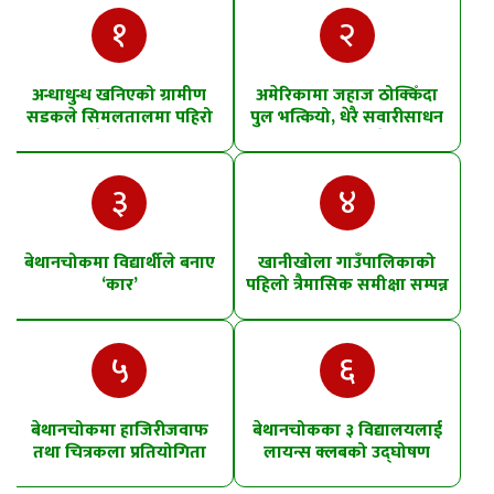
१
२
अन्धाधुन्ध खनिएको ग्रामीण
अमेरिकामा जहाज ठोक्किँदा
सडकले सिमलतालमा पहिरो
पुल भत्कियो, धेरै सवारीसाधन
खसेको शंका
पानीमा खसे
३
४
बेथानचोकमा विद्यार्थीले बनाए
खानीखोला गाउँपालिकाको
‘कार’
पहिलो त्रैमासिक समीक्षा सम्पन्न
५
६
बेथानचोकमा हाजिरीजवाफ
बेथानचोकका ३ विद्यालयलाई
तथा चित्रकला प्रतियोगिता
लायन्स क्लबको उद्घोषण
तालिम