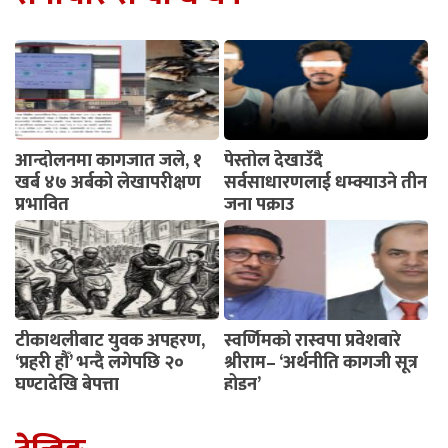
आन्दोलनमा कागजात जले, १
पेस्तोल देखाउँदै
खर्ब ४७ अर्बको लेखापरीक्षण
सर्वसाधारणलाई धम्क्याउने तीन
प्रभावित
जना पक्राउ
टीकाथलीबाट युवक अपहरण,
स्वर्णिमको रास्वपा प्रवेशबारे
‘प्रहरी हौँ’ भन्दै लगेपछि २०
श्रीराम– ‘अर्थनीति कागजी सूत्र
घण्टादेखि बेपत्ता
होइन’