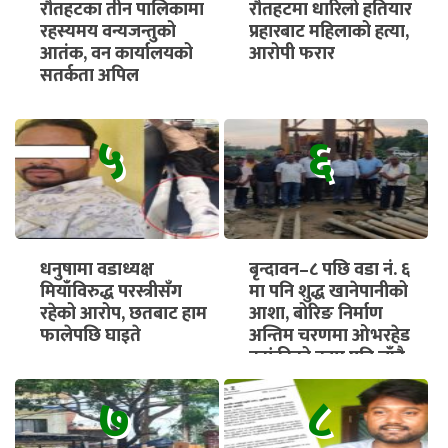
रौतहटका तीन पालिकामा
रौतहटमा धारिलो हतियार
रहस्यमय वन्यजन्तुको
प्रहारबाट महिलाको हत्या,
आतंक, वन कार्यालयको
आरोपी फरार
सतर्कता अपिल
५
६
धनुषामा वडाध्यक्ष
बृन्दावन–८ पछि वडा नं. ६
मियाँविरुद्ध परस्त्रीसँग
मा पनि शुद्ध खानेपानीको
रहेको आरोप, छतबाट हाम
आशा, बोरिङ निर्माण
फालेपछि घाइते
अन्तिम चरणमा ओभरहेड
ट्यांकीको काम पनि चाँडै
सुरु हुने
७
८