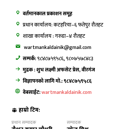
वर्तमानकाल प्रकाशन समूह
प्रधान कार्यालय: कटहरिया–६ फतेपुर रौतहट
शाखा कार्यालय : गरुडा–४ रौतहट
wartmankaldainik@gmail.com
सम्पर्क:
९८४८७५९५८६, ९८०७५७८४८३
मुद्रक : शुभ लक्ष्मी अफसेट प्रेस, वीरगंज
विज्ञापनको लागि मो.: ९८४८७५९५८६
वेबसाईट:
wartmankaldainik.com
हाम्रो टिम:
प्रधान सम्पादक
सम्पादक