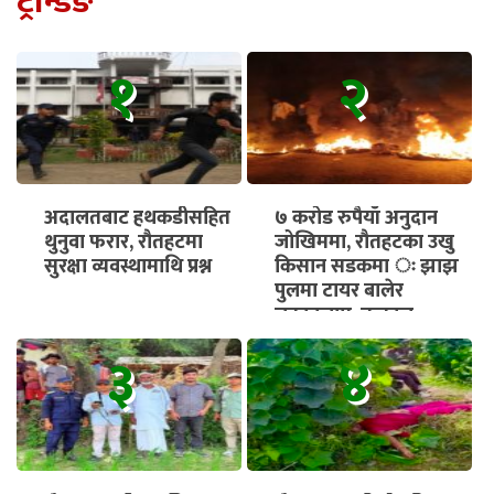
ट्रेन्डिङ
१
२
अदालतबाट हथकडीसहित
७ करोड रुपैयाँ अनुदान
थुनुवा फरार, रौतहटमा
जोखिममा, रौतहटका उखु
सुरक्षा व्यवस्थामाथि प्रश्न
किसान सडकमा ः झाझ
पुलमा टायर बालेर
चक्काजाम, तत्काल
भुक्तानी सुनिश्चित गर्न माग
३
४