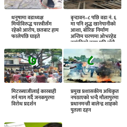
धनुषामा वडाध्यक्ष
बृन्दावन–८ पछि वडा नं. ६
मियाँविरुद्ध परस्त्रीसँग
मा पनि शुद्ध खानेपानीको
रहेको आरोप, छतबाट हाम
आशा, बोरिङ निर्माण
फालेपछि घाइते
अन्तिम चरणमा ओभरहेड
ट्यांकीको काम पनि चाँडै
सुरु हुने
७
८
मिटरब्याजीलाई कारबाही
प्रमुख प्रशासकीय अधिकृत
गर्न माग गर्दै जनकपुरमा
नपठाएको भन्दै मौलापुरमा
विरोध प्रदर्शन
प्रधानमन्त्री बालेन्द्र शाहको
पुतला दहन