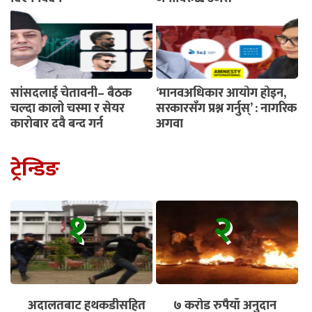
सांसदलाई चेतावनी– बैठक
‘मानवअधिकार आयोग होइन,
चल्दा कालो चस्मा र सेयर
सरकारसँग प्रश्न गर्नुस्’ : नागरिक
कारोबार दुवै बन्द गर्नू
अगुवा
ट्रेन्डिङ
१
२
अदालतबाट हथकडीसहित
७ करोड रुपैयाँ अनुदान