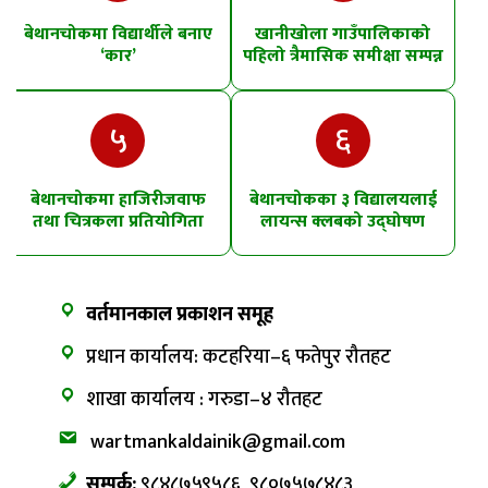
बेथानचोकमा विद्यार्थीले बनाए
खानीखोला गाउँपालिकाको
‘कार’
पहिलो त्रैमासिक समीक्षा सम्पन्न
५
६
बेथानचोकमा हाजिरीजवाफ
बेथानचोकका ३ विद्यालयलाई
तथा चित्रकला प्रतियोगिता
लायन्स क्लबको उद्घोषण
तालिम
वर्तमानकाल प्रकाशन समूह
प्रधान कार्यालय: कटहरिया–६ फतेपुर रौतहट
शाखा कार्यालय : गरुडा–४ रौतहट
wartmankaldainik@gmail.com
सम्पर्क:
९८४८७५९५८६, ९८०७५७८४८३