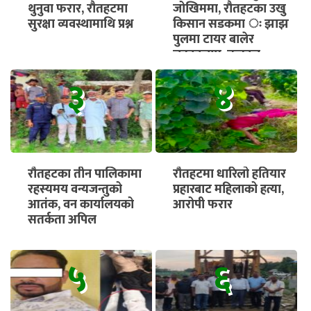
थुनुवा फरार, रौतहटमा
जोखिममा, रौतहटका उखु
सुरक्षा व्यवस्थामाथि प्रश्न
किसान सडकमा ः झाझ
पुलमा टायर बालेर
चक्काजाम, तत्काल
भुक्तानी सुनिश्चित गर्न माग
३
४
रौतहटका तीन पालिकामा
रौतहटमा धारिलो हतियार
रहस्यमय वन्यजन्तुको
प्रहारबाट महिलाको हत्या,
आतंक, वन कार्यालयको
आरोपी फरार
सतर्कता अपिल
५
६