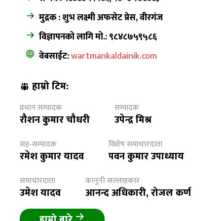
मुद्रक : शुभ लक्ष्मी अफसेट प्रेस, वीरगंज
विज्ञापनको लागि मो.: ९८४८७५९५८६
वेबसाईट:
wartmankaldainik.com
हाम्रो टिम:
प्रधान सम्पादक
सम्पादक
रौशन कुमार चौधरी
उपेन्द्र मिश्र
सह-सम्पादक
विशेष समाचारदाता
रमेश कुमार यादव
पवन कुमार उपाध्याय
समाचारदाता
कानुनी सल्लाहकार
उमेश यादव
आनन्द अधिकारी, रोजल कर्ण
हाम्रो बारे