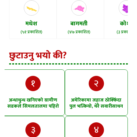
मधेश
बागमती
कोशी
(५१ प्रकाशित)
(४७ प्रकाशित)
(३ प्रकाशित)
छुटाउनु भयो की?
१
२
अन्धाधुन्ध खनिएको ग्रामीण
अमेरिकामा जहाज ठोक्किँदा
सडकले सिमलतालमा पहिरो
पुल भत्कियो, धेरै सवारीसाधन
खसेको शंका
पानीमा खसे
३
४