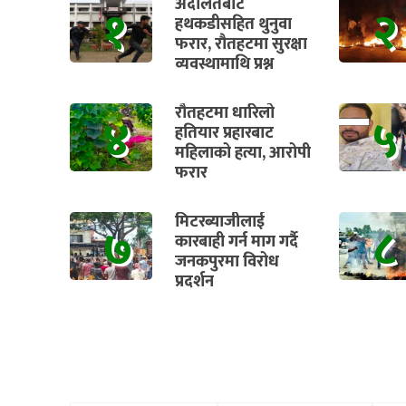
अदालतबाट
१
२
हथकडीसहित थुनुवा
फरार, रौतहटमा सुरक्षा
व्यवस्थामाथि प्रश्न
रौतहटमा धारिलो
४
५
हतियार प्रहारबाट
महिलाको हत्या, आरोपी
फरार
मिटरब्याजीलाई
७
८
कारबाही गर्न माग गर्दै
जनकपुरमा विरोध
प्रदर्शन