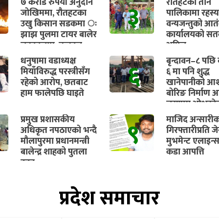
७ करोड रुपैयाँ अनुदान
रौतहटका तीन
३
जोखिममा, रौतहटका
पालिकामा रहस्
उखु किसान सडकमा ः
वन्यजन्तुको आत
झाझ पुलमा टायर बालेर
कार्यालयको सतर
चक्काजाम, तत्काल
अपिल
भुक्तानी सुनिश्चित गर्न
धनुषामा वडाध्यक्ष
बृन्दावन–८ पछि व
६
माग
मियाँविरुद्ध परस्त्रीसँग
६ मा पनि शुद्ध
रहेको आरोप, छतबाट
खानेपानीको आश
हाम फालेपछि घाइते
बोरिङ निर्माण अ
चरणमा ओभरहे
ट्यांकीको काम प
प्रमुख प्रशासकीय
माजिद अन्सारी
९
सुरु हुने
अधिकृत नपठाएको भन्दै
गिरफ्तारीप्रति ज
मौलापुरमा प्रधानमन्त्री
मुभमेन्ट एलाइन्
बालेन्द्र शाहको पुतला
कडा आपत्ति
दहन
प्रदेश समाचार