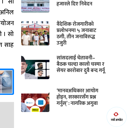
 । सो
हजारले दिए निवेदन
य अनिल
नियोजन
वैदेशिक रोजगारीको
प्रलोभनमा ५ जनाबाट
ो । सो
ठगी, तीन जनाविरुद्ध
उजुरी
यण साह
सांसदलाई चेतावनी–
बैठक चल्दा कालो चस्मा र
सेयर कारोबार दुवै बन्द गर्नू
‘मानवअधिकार आयोग
होइन, सरकारसँग प्रश्न
गर्नुस्’ : नागरिक अगुवा
नयाँ अपडेट