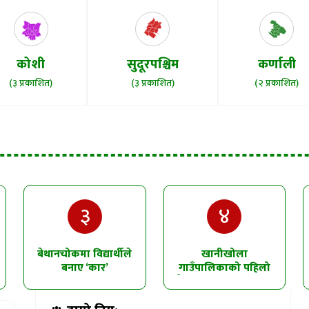
कोशी
सुदूरपश्चिम
कर्णाली
(३ प्रकाशित)
(३ प्रकाशित)
(२ प्रकाशित)
३
४
बेथानचोकमा विद्यार्थीले
खानीखोला
बनाए ‘कार’
गाउँपालिकाको पहिलो
त्रैमासिक समीक्षा सम्पन्न