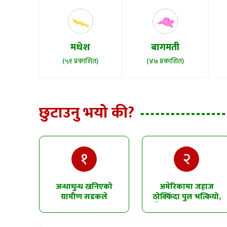
मधेश
बागमती
(५१ प्रकाशित)
(४७ प्रकाशित)
छुटाउनु भयो की?
१
२
अन्धाधुन्ध खनिएको
अमेरिकामा जहाज
ग्रामीण सडकले
ठोक्किँदा पुल भत्कियो,
सिमलतालमा पहिरो
धेरै सवारीसाधन पानीमा
खसेको शंका
खसे