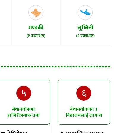
गण्डकी
लुम्बिनी
(१ प्रकाशित)
(१ प्रकाशित)
५
६
बेथानचोकमा
बेथानचोकका ३
हाजिरीजवाफ तथा
विद्यालयलाई लायन्स
चित्रकला प्रतियोगिता
क्लबको उद्घोषण तालिम