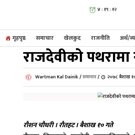
४ : १९ : १३
गृहपृष्ठ
समाचार
खेलकुद
राजनीति
अर्थ/व
राजदेवीको पथरामा 
Wartman Kal Dainik
/
समाचार
/
२०७८ बैशाख १०,
रौशन चौधरी । रौतहट । बैशाख १० गते