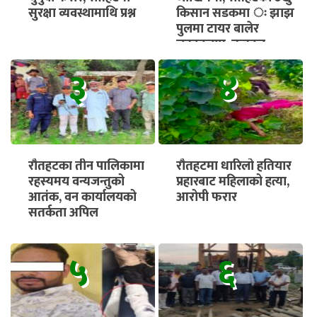
सुरक्षा व्यवस्थामाथि प्रश्न
किसान सडकमा ः झाझ
पुलमा टायर बालेर
चक्काजाम, तत्काल
भुक्तानी सुनिश्चित गर्न माग
३
४
रौतहटका तीन पालिकामा
रौतहटमा धारिलो हतियार
रहस्यमय वन्यजन्तुको
प्रहारबाट महिलाको हत्या,
आतंक, वन कार्यालयको
आरोपी फरार
सतर्कता अपिल
५
६