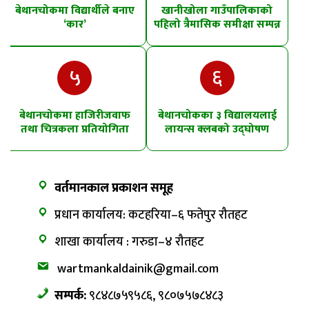
बेथानचोकमा विद्यार्थीले बनाए
खानीखोला गाउँपालिकाको
‘कार’
पहिलो त्रैमासिक समीक्षा सम्पन्न
५
६
बेथानचोकमा हाजिरीजवाफ
बेथानचोकका ३ विद्यालयलाई
तथा चित्रकला प्रतियोगिता
लायन्स क्लबको उद्घोषण
तालिम
वर्तमानकाल प्रकाशन समूह
प्रधान कार्यालय: कटहरिया–६ फतेपुर रौतहट
शाखा कार्यालय : गरुडा–४ रौतहट
wartmankaldainik@gmail.com
सम्पर्क:
९८४८७५९५८६, ९८०७५७८४८३