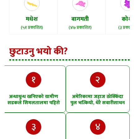
मधेश
बागमती
कोशी
(५१ प्रकाशित)
(४७ प्रकाशित)
(३ प्रकाशित)
छुटाउनु भयो की?
१
२
अन्धाधुन्ध खनिएको ग्रामीण
अमेरिकामा जहाज ठोक्किँदा
सडकले सिमलतालमा पहिरो
पुल भत्कियो, धेरै सवारीसाधन
खसेको शंका
पानीमा खसे
३
४