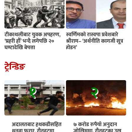
टीकाथलीबाट युवक अपहरण,
स्वर्णिमको रास्वपा प्रवेशबारे
‘प्रहरी हौँ’ भन्दै लगेपछि २०
श्रीराम– ‘अर्थनीति कागजी सूत्र
घण्टादेखि बेपत्ता
होइन’
ट्रेन्डिङ
१
२
अदालतबाट हथकडीसहित
७ करोड रुपैयाँ अनुदान
थुनुवा फरार, रौतहटमा
जोखिममा, रौतहटका उखु