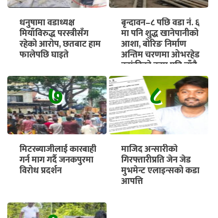
धनुषामा वडाध्यक्ष
बृन्दावन–८ पछि वडा नं. ६
मियाँविरुद्ध परस्त्रीसँग
मा पनि शुद्ध खानेपानीको
रहेको आरोप, छतबाट हाम
आशा, बोरिङ निर्माण
फालेपछि घाइते
अन्तिम चरणमा ओभरहेड
ट्यांकीको काम पनि चाँडै
सुरु हुने
७
८
मिटरब्याजीलाई कारबाही
माजिद अन्सारीको
गर्न माग गर्दै जनकपुरमा
गिरफ्तारीप्रति जेन जेड
विरोध प्रदर्शन
मुभमेन्ट एलाइन्सको कडा
आपत्ति