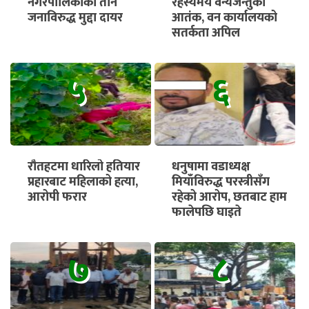
नगरपालिकाका तीन
रहस्यमय वन्यजन्तुको
जनाविरुद्ध मुद्दा दायर
आतंक, वन कार्यालयको
सतर्कता अपिल
५
६
रौतहटमा धारिलो हतियार
धनुषामा वडाध्यक्ष
प्रहारबाट महिलाको हत्या,
मियाँविरुद्ध परस्त्रीसँग
आरोपी फरार
रहेको आरोप, छतबाट हाम
फालेपछि घाइते
७
८