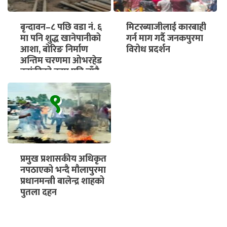
बृन्दावन–८ पछि वडा नं. ६
मिटरब्याजीलाई कारबाही
मा पनि शुद्ध खानेपानीको
गर्न माग गर्दै जनकपुरमा
आशा, बोरिङ निर्माण
विरोध प्रदर्शन
अन्तिम चरणमा ओभरहेड
ट्यांकीको काम पनि चाँडै
सुरु हुने
९
प्रमुख प्रशासकीय अधिकृत
नपठाएको भन्दै मौलापुरमा
प्रधानमन्त्री बालेन्द्र शाहको
पुतला दहन