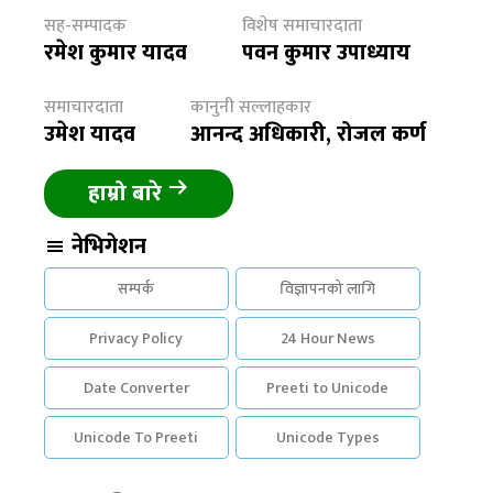
सह-सम्पादक
विशेष समाचारदाता
रमेश कुमार यादव
पवन कुमार उपाध्याय
समाचारदाता
कानुनी सल्लाहकार
उमेश यादव
आनन्द अधिकारी, रोजल कर्ण
हाम्रो बारे
नेभिगेशन
सम्पर्क
विज्ञापनको लागि
Privacy Policy
24 Hour News
Date Converter
Preeti to Unicode
Unicode To Preeti
Unicode Types