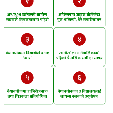
१
२
अन्धाधुन्ध खनिएको ग्रामीण
अमेरिकामा जहाज ठोक्किँदा
सडकले सिमलतालमा पहिरो
पुल भत्कियो, धेरै सवारीसाधन
खसेको शंका
पानीमा खसे
३
४
बेथानचोकमा विद्यार्थीले बनाए
खानीखोला गाउँपालिकाको
‘कार’
पहिलो त्रैमासिक समीक्षा सम्पन्न
५
६
बेथानचोकमा हाजिरीजवाफ
बेथानचोकका ३ विद्यालयलाई
तथा चित्रकला प्रतियोगिता
लायन्स क्लबको उद्घोषण
तालिम