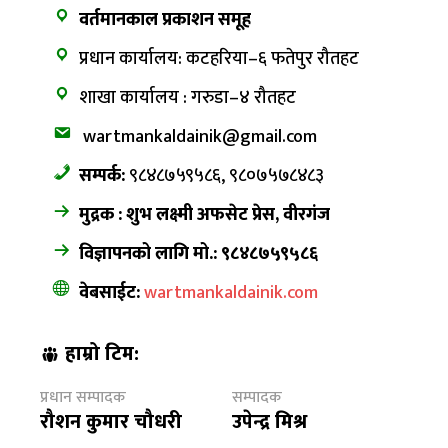
वर्तमानकाल प्रकाशन समूह
प्रधान कार्यालय: कटहरिया–६ फतेपुर रौतहट
शाखा कार्यालय : गरुडा–४ रौतहट
wartmankaldainik@gmail.com
सम्पर्क:
९८४८७५९५८६, ९८०७५७८४८३
मुद्रक : शुभ लक्ष्मी अफसेट प्रेस, वीरगंज
विज्ञापनको लागि मो.: ९८४८७५९५८६
वेबसाईट:
wartmankaldainik.com
हाम्रो टिम:
प्रधान सम्पादक
सम्पादक
रौशन कुमार चौधरी
उपेन्द्र मिश्र