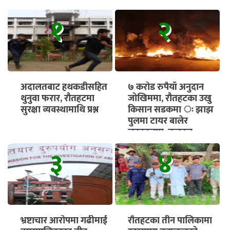
१
२
अदालतबाट हथकडीसहित
७ करोड रुपैयाँ अनुदान
थुनुवा फरार, रौतहटमा
जोखिममा, रौतहटका उखु
सुरक्षा व्यवस्थामाथि प्रश्न
किसान सडकमा ः झाझ
पुलमा टायर बालेर
चक्काजाम, तत्काल
भुक्तानी सुनिश्चित गर्न माग
३
४
भ्रष्टाचार आरोपमा गढीमाई
रौतहटका तीन पालिकामा