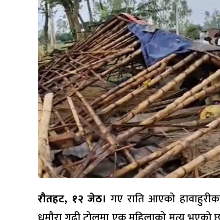
रौतहट
, १२ जेठ।
गए राति आएको हावाहुरीक
धमौरा गढी टोलमा एक महिलाको मृत्यु भएको 