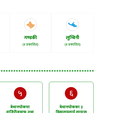
गण्डकी
लुम्बिनी
(१ प्रकाशित)
(१ प्रकाशित)
५
६
बेथानचोकमा
बेथानचोकका ३
हाजिरीजवाफ तथा
विद्यालयलाई लायन्स