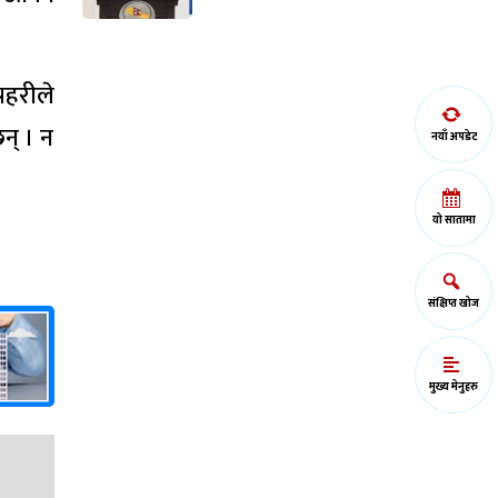
रहरीले
न् । न
नयाँ अपडेट
यो सातामा
संक्षिप्त खोज
मुख्य मेनुहरु