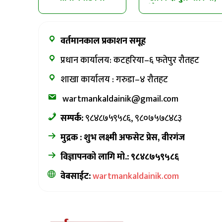
सिमलतालमा पहिरो
धेरै सवारीसाधन पानीमा
खसेको शंका
खसे
वर्तमानकाल प्रकाशन समूह
प्रधान कार्यालय: कटहरिया–६ फतेपुर रौतहट
शाखा कार्यालय : गरुडा–४ रौतहट
wartmankaldainik@gmail.com
सम्पर्क:
९८४८७५९५८६, ९८०७५७८४८३
मुद्रक : शुभ लक्ष्मी अफसेट प्रेस, वीरगंज
विज्ञापनको लागि मो.: ९८४८७५९५८६
वेबसाईट:
wartmankaldainik.com