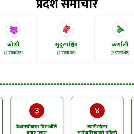
प्रदेश समाचार
कोशी
सुदूरपश्चिम
कर्णाली
(३ प्रकाशित)
(३ प्रकाशित)
(२ प्रकाशित)
३
४
बेथानचोकमा विद्यार्थीले
खानीखोला
बनाए ‘कार’
गाउँपालिकाको पहिलो