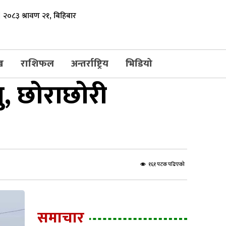
२०८३ श्रावण २१, बिहिबार
ख
राशिफल
अन्तर्राष्ट्रिय
भिडियो
ु, छोराछोरी
१६१ पटक पढिएको
समाचार