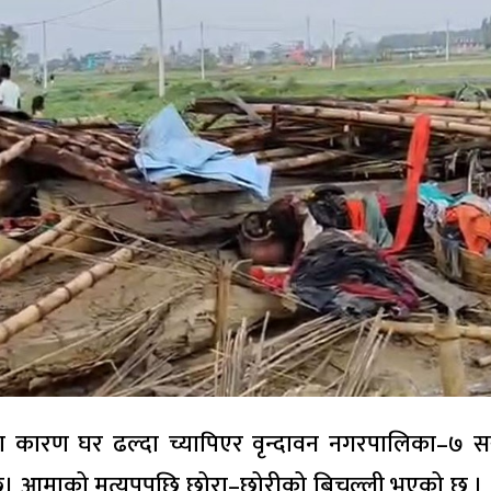
ा कारण घर ढल्दा च्यापिएर वृन्दावन नगरपालिका–७ स
छ। आमाको मृत्युपपछि छोरा–छोरीको बिचल्ली भएको छ ।