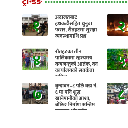
ट्रेन्डिङ
अदालतबाट
१
२
हथकडीसहित थुनुवा
फरार, रौतहटमा सुरक्षा
व्यवस्थामाथि प्रश्न
रौतहटका तीन
४
५
पालिकामा रहस्यमय
वन्यजन्तुको आतंक, वन
कार्यालयको सतर्कता
अपिल
बृन्दावन–८ पछि वडा नं.
७
८
६ मा पनि शुद्ध
खानेपानीको आशा,
बोरिङ निर्माण अन्तिम
चरणमा ओभरहेड
ट्यांकीको काम पनि चाँडै
सुरु हुने