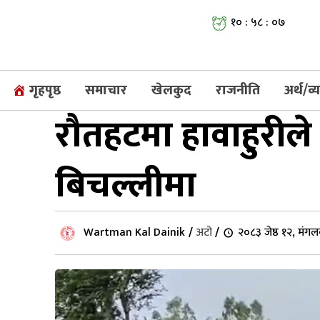
१० : ५८ : ०८
गृहपृष्ठ
समाचार
खेलकुद
राजनीति
अर्थ/व
रौतहटमा हावाहुरीले 
बिचल्लीमा
Wartman Kal Dainik
/
अटो
/
२०८३ जेष्ठ १२, मंग