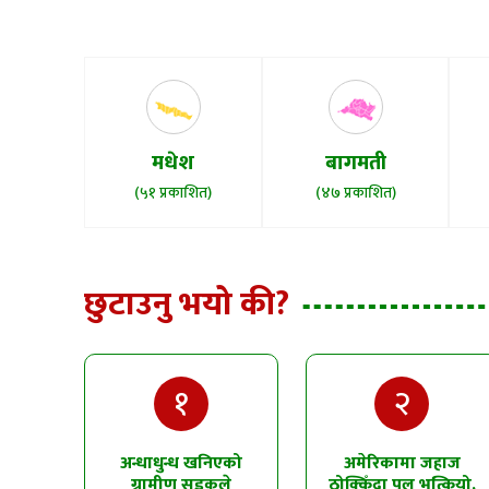
मधेश
बागमती
(५१ प्रकाशित)
(४७ प्रकाशित)
छुटाउनु भयो की?
१
२
अन्धाधुन्ध खनिएको
अमेरिकामा जहाज
ग्रामीण सडकले
ठोक्किँदा पुल भत्कियो,