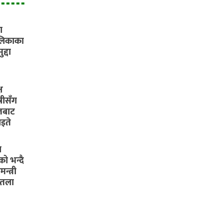
ा
लिकाका
द्दा
ष
्रीसँग
तबाट
इते
य
ो भन्दै
न्त्री
पुतला