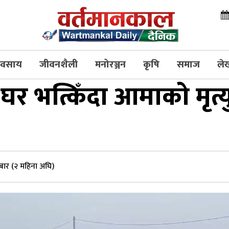
्यवसाय
जीवनशैली
मनोरञ्जन
कृषि
समाज
ले
घर भत्किँदा आमाको मृत्य
लबार (२ महिना अघि)