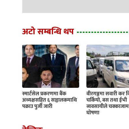
अटो सम्बन्धि थप
स्मार्टसेल प्रकरणमा बैंक
वीरगञ्जमा सवारी कर व
अध्यक्षसहित ६ सञ्चालकमाथि
चर्कियो, बस तथा ईभी
पक्राउ पुर्जी जारी
व्यवसायीले चक्काजाम ग
घोषणा