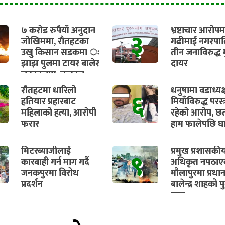
७ करोड रुपैयाँ अनुदान
भ्रष्टाचार आरोपम
३
जोखिममा, रौतहटका
गढीमाई नगरपा
उखु किसान सडकमा ः
तीन जनाविरुद्ध मु
झाझ पुलमा टायर बालेर
दायर
चक्काजाम, तत्काल
भुक्तानी सुनिश्चित गर्न
रौतहटमा धारिलो
धनुषामा वडाध्यक्
६
माग
हतियार प्रहारबाट
मियाँविरुद्ध परस्त
महिलाको हत्या, आरोपी
रहेको आरोप, छ
फरार
हाम फालेपछि घा
मिटरब्याजीलाई
प्रमुख प्रशासकी
९
कारबाही गर्न माग गर्दै
अधिकृत नपठाएक
जनकपुरमा विरोध
मौलापुरमा प्रधानम
प्रदर्शन
बालेन्द्र शाहको 
दहन