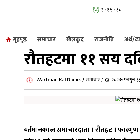
२ : ३५ : ३१
गृहपृष्ठ
समाचार
खेलकुद
राजनीति
अर्थ/व
रौतहटमा ११ सय दलित
Wartman Kal Dainik
/
समाचार
/
२०७७ फागुन १३
वर्तमानकाल समाचारदाता । रौतहट । फाल्गुण