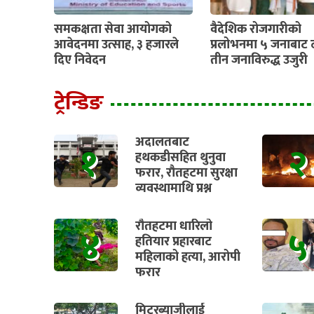
समकक्षता सेवा आयोगको
वैदेशिक रोजगारीको
आवेदनमा उत्साह, ३ हजारले
प्रलोभनमा ५ जनाबाट 
दिए निवेदन
तीन जनाविरुद्ध उजुरी
ट्रेन्डिङ
अदालतबाट
१
२
हथकडीसहित थुनुवा
फरार, रौतहटमा सुरक्षा
व्यवस्थामाथि प्रश्न
रौतहटमा धारिलो
४
५
हतियार प्रहारबाट
महिलाको हत्या, आरोपी
फरार
मिटरब्याजीलाई