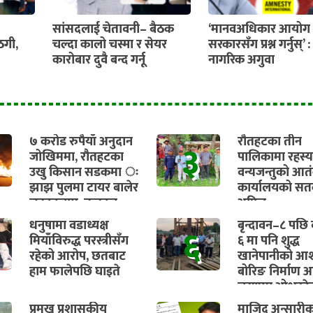
सांसदलाई चेतावनी– बैठक
‘मानवअधिकार आयोग 
ठगी,
चल्दा कालो चस्मा र सेयर
सरकारसँग प्रश्न गर्नुस्’ :
कारोबार दुवै बन्द गर्नू
नागरिक अगुवा
७ करोड रुपैयाँ अनुदान
रौतहटका तीन
३
जोखिममा, रौतहटका
पालिकामा रहस्
उखु किसान सडकमा ः
वन्यजन्तुको आत
झाझ पुलमा टायर बालेर
कार्यालयको सतर
चक्काजाम, तत्काल
अपिल
भुक्तानी सुनिश्चित गर्न
धनुषामा वडाध्यक्ष
बृन्दावन–८ पछि व
६
माग
मियाँविरुद्ध परस्त्रीसँग
६ मा पनि शुद्ध
रहेको आरोप, छतबाट
खानेपानीको आश
हाम फालेपछि घाइते
बोरिङ निर्माण अ
चरणमा ओभरहे
ट्यांकीको काम प
प्रमुख प्रशासकीय
माजिद अन्सारी