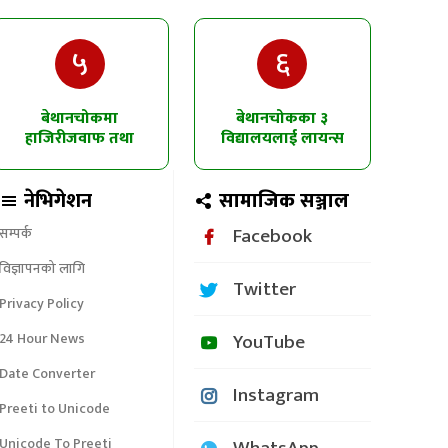
५
६
बेथानचोकमा
बेथानचोकका ३
हाजिरीजवाफ तथा
विद्यालयलाई लायन्स
चित्रकला प्रतियोगिता
क्लबको उद्घोषण तालिम
नेभिगेशन
सामाजिक सञ्जाल
Facebook
सम्पर्क
विज्ञापनको लागि
Twitter
Privacy Policy
YouTube
24 Hour News
Date Converter
Instagram
Preeti to Unicode
Unicode To Preeti
WhatsApp