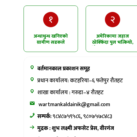
१
२
अन्धाधुन्ध खनिएको
अमेरिकामा जहाज
ग्रामीण सडकले
ठोक्किँदा पुल भत्कियो,
सिमलतालमा पहिरो
धेरै सवारीसाधन पानीमा
खसेको शंका
खसे
वर्तमानकाल प्रकाशन समूह
प्रधान कार्यालय: कटहरिया–६ फतेपुर रौतहट
शाखा कार्यालय : गरुडा–४ रौतहट
wartmankaldainik@gmail.com
सम्पर्क:
९८४८७५९५८६, ९८०७५७८४८३
मुद्रक : शुभ लक्ष्मी अफसेट प्रेस, वीरगंज