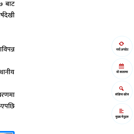
६७ बाट
्षदेखी
विपन्न
नयाँ अपडेट
थानीय
यो सातामा
 चरणमा
संक्षिप्त खोज
किएपछि
मुख्य मेनुहरु