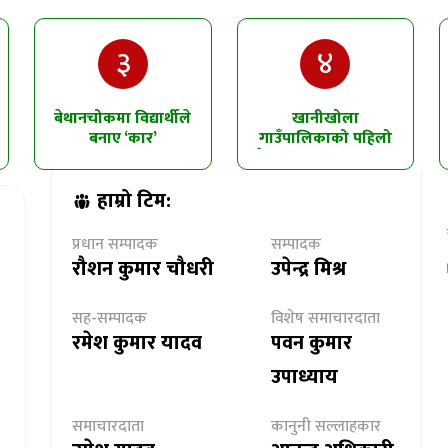
३
४
बेथानचोकमा विद्यार्थीले
खानीखोला
बनाए ‘कार’
गाउँपालिकाको पहिलो
त्रैमासिक समीक्षा सम्पन्न
हाम्रो टिम:
प्रधान सम्पादक
सम्पादक
रौशन कुमार चौधरी
उपेन्द्र मिश्र
सह-सम्पादक
विशेष समाचारदाता
रमेश कुमार यादव
पवन कुमार
उपाध्याय
समाचारदाता
कानुनी सल्लाहकार