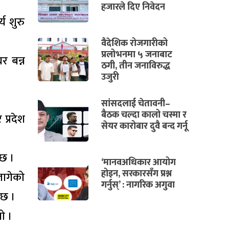
हजारले दिए निवेदन
य शुरु
वैदेशिक रोजगारीको
प्रलोभनमा ५ जनाबाट
र बन्न
ठगी, तीन जनाविरुद्ध
उजुरी
सांसदलाई चेतावनी–
बैठक चल्दा कालो चस्मा र
प्रदेश
सेयर कारोबार दुवै बन्द गर्नू
 छ ।
‘मानवअधिकार आयोग
होइन, सरकारसँग प्रश्न
लागेको
गर्नुस्’ : नागरिक अगुवा
 छ ।
ो ।