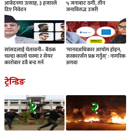
आवेदनमा उत्साह, ३ हजारले
५ जनाबाट ठगी, तीन
दिए निवेदन
जनाविरुद्ध उजुरी
सांसदलाई चेतावनी– बैठक
‘मानवअधिकार आयोग होइन,
चल्दा कालो चस्मा र सेयर
सरकारसँग प्रश्न गर्नुस्’ : नागरिक
कारोबार दुवै बन्द गर्नू
अगुवा
ट्रेन्डिङ
१
२