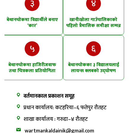
३
४
बेथानचोकमा विद्यार्थीले बनाए
खानीखोला गाउँपालिकाको
‘कार’
पहिलो त्रैमासिक समीक्षा सम्पन्न
५
६
बेथानचोकमा हाजिरीजवाफ
बेथानचोकका ३ विद्यालयलाई
तथा चित्रकला प्रतियोगिता
लायन्स क्लबको उद्घोषण
तालिम
वर्तमानकाल प्रकाशन समूह
प्रधान कार्यालय: कटहरिया–६ फतेपुर रौतहट
शाखा कार्यालय : गरुडा–४ रौतहट
wartmankaldainik@gmail.com