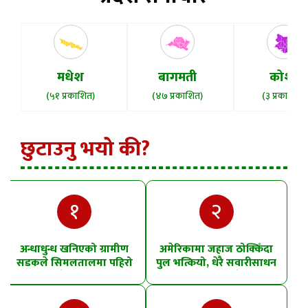
मधेश
बागमती
कोशी
(५१ प्रकाशित)
(४७ प्रकाशित)
(३ प्रकाशित)
छुटाउनु भयो की?
१
२
अन्धाधुन्ध खनिएको ग्रामीण
अमेरिकामा जहाज ठोक्किँदा
सडकले सिमलतालमा पहिरो
पुल भत्कियो, धेरै सवारीसाधन
खसेको शंका
पानीमा खसे