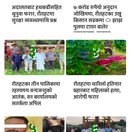
अदालतबाट हथकडीसहित
७ करोड रुपैयाँ अनुदान
थुनुवा फरार, रौतहटमा
जोखिममा, रौतहटका उखु
सुरक्षा व्यवस्थामाथि प्रश्न
किसान सडकमा ः झाझ
पुलमा टायर बालेर
चक्काजाम, तत्काल
भुक्तानी सुनिश्चित गर्न माग
३
४
रौतहटका तीन पालिकामा
रौतहटमा धारिलो हतियार
रहस्यमय वन्यजन्तुको
प्रहारबाट महिलाको हत्या,
आतंक, वन कार्यालयको
आरोपी फरार
सतर्कता अपिल
५
६