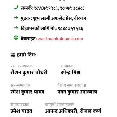
सम्पर्क:
९८४८७५९५८६, ९८०७५७८४८३
मुद्रक : शुभ लक्ष्मी अफसेट प्रेस, वीरगंज
विज्ञापनको लागि मो.: ९८४८७५९५८६
वेबसाईट:
wartmankaldainik.com
हाम्रो टिम:
प्रधान सम्पादक
सम्पादक
रौशन कुमार चौधरी
उपेन्द्र मिश्र
सह-सम्पादक
विशेष समाचारदाता
रमेश कुमार यादव
पवन कुमार उपाध्याय
समाचारदाता
कानुनी सल्लाहकार
उमेश यादव
आनन्द अधिकारी, रोजल कर्ण