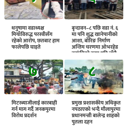
धनुषामा वडाध्यक्ष
बृन्दावन–८ पछि वडा नं. ६
मियाँविरुद्ध परस्त्रीसँग
मा पनि शुद्ध खानेपानीको
रहेको आरोप, छतबाट हाम
आशा, बोरिङ निर्माण
फालेपछि घाइते
अन्तिम चरणमा ओभरहेड
ट्यांकीको काम पनि चाँडै
सुरु हुने
७
८
मिटरब्याजीलाई कारबाही
प्रमुख प्रशासकीय अधिकृत
गर्न माग गर्दै जनकपुरमा
नपठाएको भन्दै मौलापुरमा
विरोध प्रदर्शन
प्रधानमन्त्री बालेन्द्र शाहको
पुतला दहन