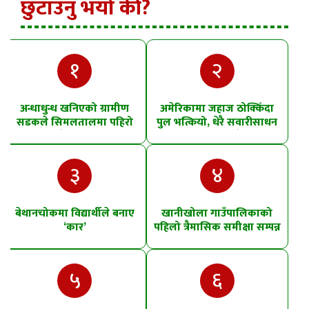
छुटाउनु भयो की?
१
२
अन्धाधुन्ध खनिएको ग्रामीण
अमेरिकामा जहाज ठोक्किँदा
सडकले सिमलतालमा पहिरो
पुल भत्कियो, धेरै सवारीसाधन
खसेको शंका
पानीमा खसे
३
४
बेथानचोकमा विद्यार्थीले बनाए
खानीखोला गाउँपालिकाको
‘कार’
पहिलो त्रैमासिक समीक्षा सम्पन्न
५
६