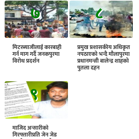
सुरु हुने
७
८
मिटरब्याजीलाई कारबाही
प्रमुख प्रशासकीय अधिकृत
गर्न माग गर्दै जनकपुरमा
नपठाएको भन्दै मौलापुरमा
विरोध प्रदर्शन
प्रधानमन्त्री बालेन्द्र शाहको
पुतला दहन
९
माजिद अन्सारीको
गिरफ्तारीप्रति जेन जेड