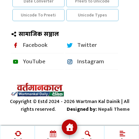
Date Converter
Preeti to Unicode
Unicode To Preeti
Unicode Types
सामाजिक सञ्जाल
Facebook
Twitter
YouTube
Instagram
Copyright © Estd 2024 - 2026 Wartman Kal Dainik | All
rights reserved.
Designed by:
Nepali Theme