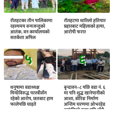
रौतहटका तीन पालिकामा
रौतहटमा धारिलो हतियार
रहस्यमय वन्यजन्तुको
प्रहारबाट महिलाको हत्या,
आतंक, वन कार्यालयको
आरोपी फरार
सतर्कता अपिल
५
६
धनुषामा वडाध्यक्ष
बृन्दावन–८ पछि वडा नं. ६
मियाँविरुद्ध परस्त्रीसँग
मा पनि शुद्ध खानेपानीको
रहेको आरोप, छतबाट हाम
आशा, बोरिङ निर्माण
फालेपछि घाइते
अन्तिम चरणमा ओभरहेड
ट्यांकीको काम पनि चाँडै