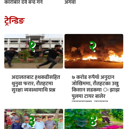
कारोबार दुवै बन्द गर्नू
अगुवा
ट्रेन्डिङ
१
२
अदालतबाट हथकडीसहित
७ करोड रुपैयाँ अनुदान
थुनुवा फरार, रौतहटमा
जोखिममा, रौतहटका उखु
सुरक्षा व्यवस्थामाथि प्रश्न
किसान सडकमा ः झाझ
पुलमा टायर बालेर
चक्काजाम, तत्काल
भुक्तानी सुनिश्चित गर्न माग
३
४