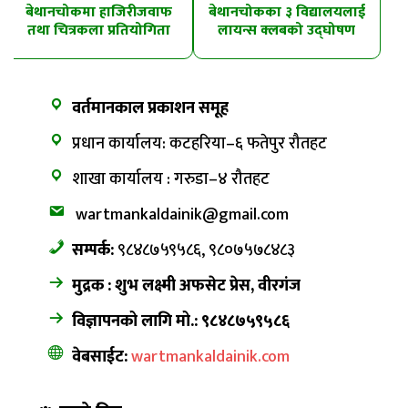
बेथानचोकमा हाजिरीजवाफ
बेथानचोकका ३ विद्यालयलाई
तथा चित्रकला प्रतियोगिता
लायन्स क्लबको उद्घोषण
तालिम
वर्तमानकाल प्रकाशन समूह
प्रधान कार्यालय: कटहरिया–६ फतेपुर रौतहट
शाखा कार्यालय : गरुडा–४ रौतहट
wartmankaldainik@gmail.com
सम्पर्क:
९८४८७५९५८६, ९८०७५७८४८३
मुद्रक : शुभ लक्ष्मी अफसेट प्रेस, वीरगंज
विज्ञापनको लागि मो.: ९८४८७५९५८६
वेबसाईट:
wartmankaldainik.com