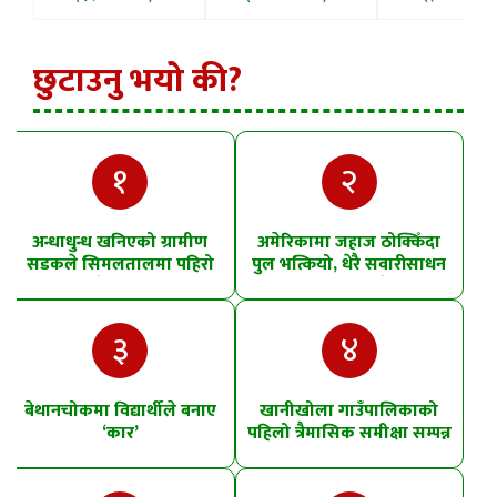
छुटाउनु भयो की?
१
२
अन्धाधुन्ध खनिएको ग्रामीण
अमेरिकामा जहाज ठोक्किँदा
सडकले सिमलतालमा पहिरो
पुल भत्कियो, धेरै सवारीसाधन
खसेको शंका
पानीमा खसे
३
४
बेथानचोकमा विद्यार्थीले बनाए
खानीखोला गाउँपालिकाको
‘कार’
पहिलो त्रैमासिक समीक्षा सम्पन्न