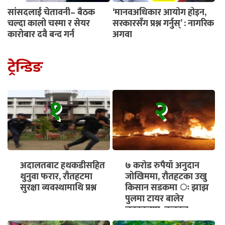
सांसदलाई चेतावनी– बैठक
‘मानवअधिकार आयोग होइन,
चल्दा कालो चस्मा र सेयर
सरकारसँग प्रश्न गर्नुस्’ : नागरिक
कारोबार दुवै बन्द गर्नू
अगुवा
ट्रेन्डिङ
१
२
अदालतबाट हथकडीसहित
७ करोड रुपैयाँ अनुदान
थुनुवा फरार, रौतहटमा
जोखिममा, रौतहटका उखु
सुरक्षा व्यवस्थामाथि प्रश्न
किसान सडकमा ः झाझ
पुलमा टायर बालेर
चक्काजाम, तत्काल
भुक्तानी सुनिश्चित गर्न माग