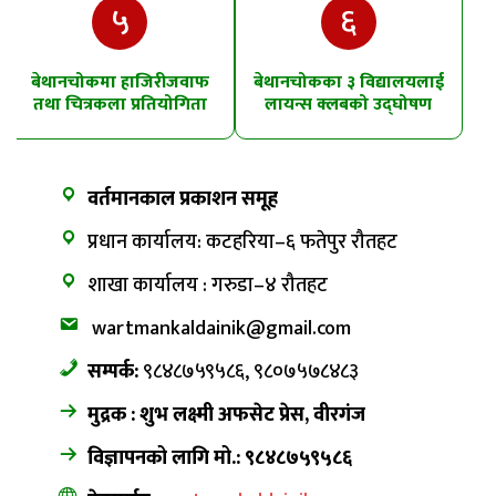
५
६
बेथानचोकमा हाजिरीजवाफ
बेथानचोकका ३ विद्यालयलाई
तथा चित्रकला प्रतियोगिता
लायन्स क्लबको उद्घोषण
तालिम
वर्तमानकाल प्रकाशन समूह
प्रधान कार्यालय: कटहरिया–६ फतेपुर रौतहट
शाखा कार्यालय : गरुडा–४ रौतहट
wartmankaldainik@gmail.com
सम्पर्क:
९८४८७५९५८६, ९८०७५७८४८३
मुद्रक : शुभ लक्ष्मी अफसेट प्रेस, वीरगंज
विज्ञापनको लागि मो.: ९८४८७५९५८६