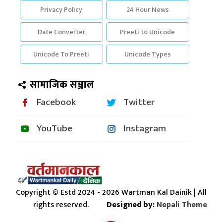
Privacy Policy
24 Hour News
Date Converter
Preeti to Unicode
Unicode To Preeti
Unicode Types
सामाजिक सञ्जाल
Facebook
Twitter
YouTube
Instagram
Copyright © Estd 2024 - 2026 Wartman Kal Dainik | All
rights reserved.
Designed by:
Nepali Theme