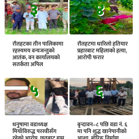
३
४
रौतहटका तीन पालिकामा
रौतहटमा धारिलो हतियार
रहस्यमय वन्यजन्तुको
प्रहारबाट महिलाको हत्या,
आतंक, वन कार्यालयको
आरोपी फरार
सतर्कता अपिल
५
६
धनुषामा वडाध्यक्ष
बृन्दावन–८ पछि वडा नं. ६
मियाँविरुद्ध परस्त्रीसँग
मा पनि शुद्ध खानेपानीको
रहेको आरोप, छतबाट हाम
आशा, बोरिङ निर्माण