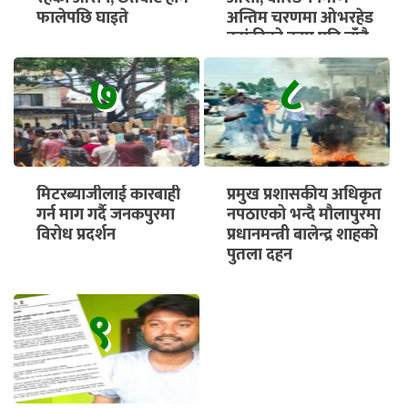
फालेपछि घाइते
अन्तिम चरणमा ओभरहेड
ट्यांकीको काम पनि चाँडै
सुरु हुने
७
८
मिटरब्याजीलाई कारबाही
प्रमुख प्रशासकीय अधिकृत
गर्न माग गर्दै जनकपुरमा
नपठाएको भन्दै मौलापुरमा
विरोध प्रदर्शन
प्रधानमन्त्री बालेन्द्र शाहको
पुतला दहन
९