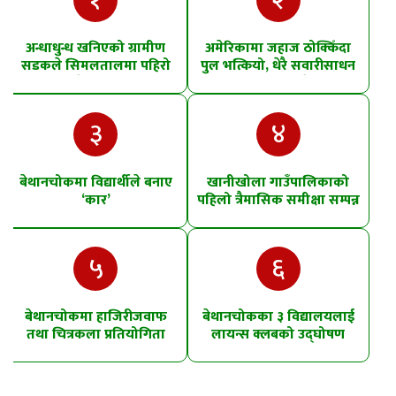
१
२
अन्धाधुन्ध खनिएको ग्रामीण
अमेरिकामा जहाज ठोक्किँदा
सडकले सिमलतालमा पहिरो
पुल भत्कियो, धेरै सवारीसाधन
खसेको शंका
पानीमा खसे
३
४
बेथानचोकमा विद्यार्थीले बनाए
खानीखोला गाउँपालिकाको
‘कार’
पहिलो त्रैमासिक समीक्षा सम्पन्न
५
६
बेथानचोकमा हाजिरीजवाफ
बेथानचोकका ३ विद्यालयलाई
तथा चित्रकला प्रतियोगिता
लायन्स क्लबको उद्घोषण
तालिम