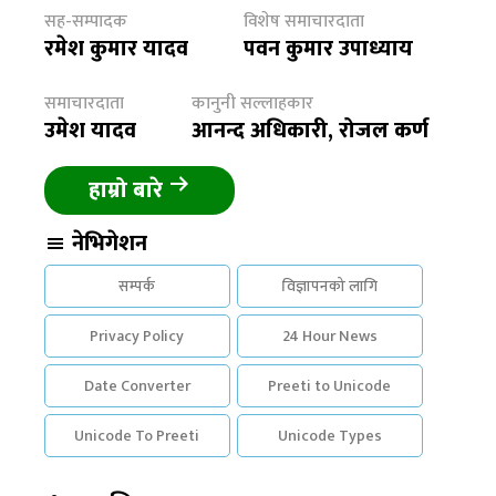
सह-सम्पादक
विशेष समाचारदाता
रमेश कुमार यादव
पवन कुमार उपाध्याय
समाचारदाता
कानुनी सल्लाहकार
उमेश यादव
आनन्द अधिकारी, रोजल कर्ण
हाम्रो बारे
नेभिगेशन
सम्पर्क
विज्ञापनको लागि
Privacy Policy
24 Hour News
Date Converter
Preeti to Unicode
Unicode To Preeti
Unicode Types