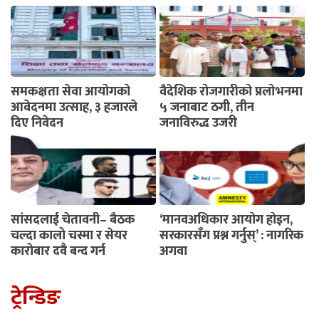
समकक्षता सेवा आयोगको
वैदेशिक रोजगारीको प्रलोभनमा
आवेदनमा उत्साह, ३ हजारले
५ जनाबाट ठगी, तीन
दिए निवेदन
जनाविरुद्ध उजुरी
सांसदलाई चेतावनी– बैठक
‘मानवअधिकार आयोग होइन,
चल्दा कालो चस्मा र सेयर
सरकारसँग प्रश्न गर्नुस्’ : नागरिक
कारोबार दुवै बन्द गर्नू
अगुवा
ट्रेन्डिङ