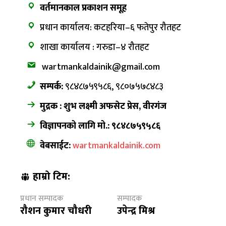
वर्तमानकाल प्रकाशन समूह
प्रधान कार्यालय: कटहरिया–६ फतेपुर रौतहट
शाखा कार्यालय : गरुडा–४ रौतहट
wartmankaldainik@gmail.com
सम्पर्क:
९८४८७५९५८६, ९८०७५७८४८३
मुद्रक : शुभ लक्ष्मी अफसेट प्रेस, वीरगंज
विज्ञापनको लागि मो.: ९८४८७५९५८६
वेबसाईट:
wartmankaldainik.com
हाम्रो टिम:
प्रधान सम्पादक
सम्पादक
रौशन कुमार चौधरी
उपेन्द्र मिश्र