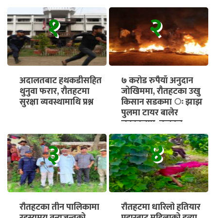
१
२
अदालतबाट हथकडीसहित
७ करोड रुपैयाँ अनुदान
थुनुवा फरार, रौतहटमा
जोखिममा, रौतहटका उखु
सुरक्षा व्यवस्थामाथि प्रश्न
किसान सडकमा ः झाझ
पुलमा टायर बालेर
चक्काजाम, तत्काल
भुक्तानी सुनिश्चित गर्न माग
३
४
रौतहटका तीन पालिकामा
रौतहटमा धारिलो हतियार