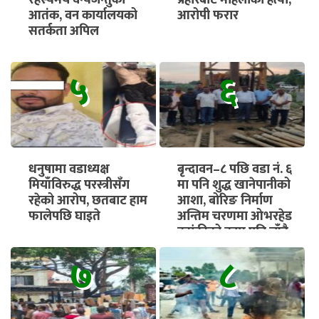
रहस्यमय वन्यजन्तुको
प्रहारबाट महिलाको हत्या,
आतंक, वन कार्यालयको
आरोपी फरार
सतर्कता अपिल
५
६
धनुषामा वडाध्यक्ष
बृन्दावन–८ पछि वडा नं. ६
मियाँविरुद्ध परस्त्रीसँग
मा पनि शुद्ध खानेपानीको
रहेको आरोप, छतबाट हाम
आशा, बोरिङ निर्माण
फालेपछि घाइते
अन्तिम चरणमा ओभरहेड
ट्यांकीको काम पनि चाँडै
सुरु हुने
७
८