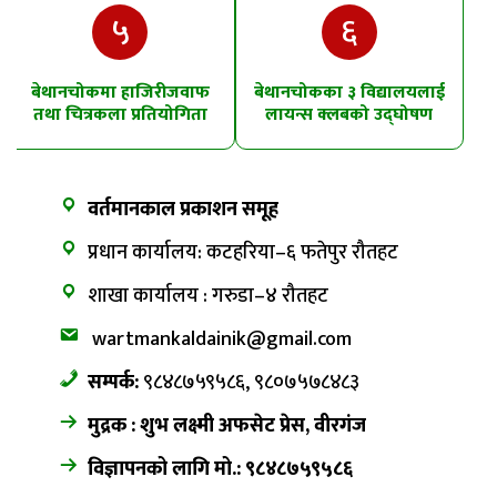
५
६
बेथानचोकमा हाजिरीजवाफ
बेथानचोकका ३ विद्यालयलाई
तथा चित्रकला प्रतियोगिता
लायन्स क्लबको उद्घोषण
तालिम
वर्तमानकाल प्रकाशन समूह
प्रधान कार्यालय: कटहरिया–६ फतेपुर रौतहट
शाखा कार्यालय : गरुडा–४ रौतहट
wartmankaldainik@gmail.com
सम्पर्क:
९८४८७५९५८६, ९८०७५७८४८३
मुद्रक : शुभ लक्ष्मी अफसेट प्रेस, वीरगंज
विज्ञापनको लागि मो.: ९८४८७५९५८६