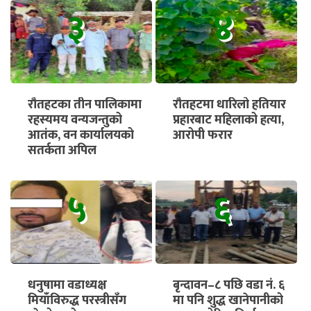
भुक्तानी सुनिश्चित गर्न माग
३
४
रौतहटका तीन पालिकामा
रौतहटमा धारिलो हतियार
रहस्यमय वन्यजन्तुको
प्रहारबाट महिलाको हत्या,
आतंक, वन कार्यालयको
आरोपी फरार
सतर्कता अपिल
५
६
धनुषामा वडाध्यक्ष
बृन्दावन–८ पछि वडा नं. ६
मियाँविरुद्ध परस्त्रीसँग
मा पनि शुद्ध खानेपानीको