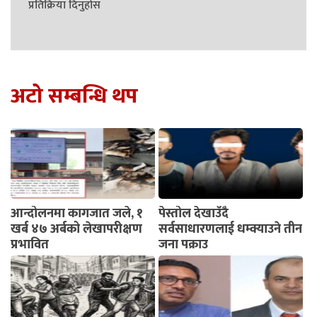
प्रतिक्रिया दिनुहोस
अटो सम्बन्धि थप
आन्दोलनमा कागजात जले, १
पेस्तोल देखाउँदै
खर्ब ४७ अर्बको लेखापरीक्षण
सर्वसाधारणलाई धम्क्याउने तीन
प्रभावित
जना पक्राउ