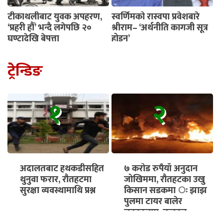
टीकाथलीबाट युवक अपहरण,
स्वर्णिमको रास्वपा प्रवेशबारे
‘प्रहरी हौँ’ भन्दै लगेपछि २०
श्रीराम– ‘अर्थनीति कागजी सूत्र
घण्टादेखि बेपत्ता
होइन’
ट्रेन्डिङ
१
२
अदालतबाट हथकडीसहित
७ करोड रुपैयाँ अनुदान
थुनुवा फरार, रौतहटमा
जोखिममा, रौतहटका उखु
सुरक्षा व्यवस्थामाथि प्रश्न
किसान सडकमा ः झाझ
पुलमा टायर बालेर
चक्काजाम, तत्काल