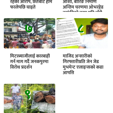
रहेको आरोप, छतबाट हाम
आशा, बोरिङ निर्माण
फालेपछि घाइते
अन्तिम चरणमा ओभरहेड
ट्यांकीको काम पनि चाँडै
सुरु हुने
७
८
मिटरब्याजीलाई कारबाही
माजिद अन्सारीको
गर्न माग गर्दै जनकपुरमा
गिरफ्तारीप्रति जेन जेड
विरोध प्रदर्शन
मुभमेन्ट एलाइन्सको कडा
आपत्ति
९