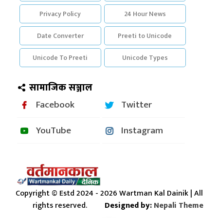
Privacy Policy
24 Hour News
Date Converter
Preeti to Unicode
Unicode To Preeti
Unicode Types
सामाजिक सञ्जाल
Facebook
Twitter
YouTube
Instagram
Copyright © Estd 2024 - 2026 Wartman Kal Dainik | All
rights reserved.
Designed by:
Nepali Theme