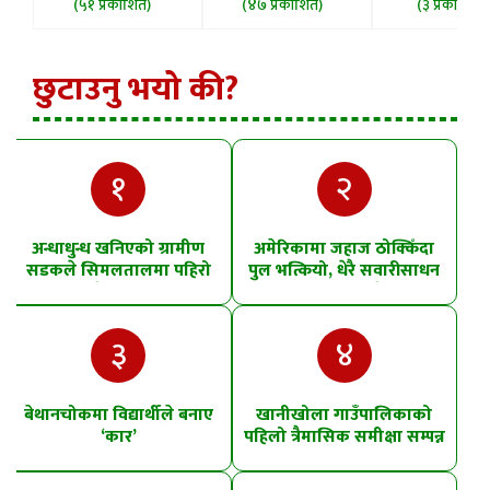
(५१ प्रकाशित)
(४७ प्रकाशित)
(३ प्रकाशित)
छुटाउनु भयो की?
१
२
अन्धाधुन्ध खनिएको ग्रामीण
अमेरिकामा जहाज ठोक्किँदा
सडकले सिमलतालमा पहिरो
पुल भत्कियो, धेरै सवारीसाधन
खसेको शंका
पानीमा खसे
३
४
बेथानचोकमा विद्यार्थीले बनाए
खानीखोला गाउँपालिकाको
‘कार’
पहिलो त्रैमासिक समीक्षा सम्पन्न