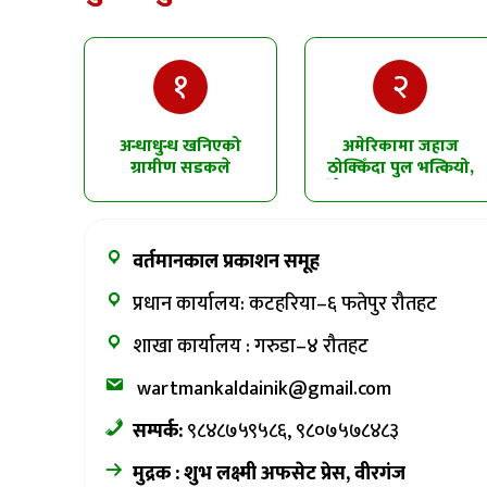
१
२
अन्धाधुन्ध खनिएको
अमेरिकामा जहाज
ग्रामीण सडकले
ठोक्किँदा पुल भत्कियो,
सिमलतालमा पहिरो
धेरै सवारीसाधन पानीमा
खसेको शंका
खसे
वर्तमानकाल प्रकाशन समूह
प्रधान कार्यालय: कटहरिया–६ फतेपुर रौतहट
शाखा कार्यालय : गरुडा–४ रौतहट
wartmankaldainik@gmail.com
सम्पर्क:
९८४८७५९५८६, ९८०७५७८४८३
मुद्रक : शुभ लक्ष्मी अफसेट प्रेस, वीरगंज