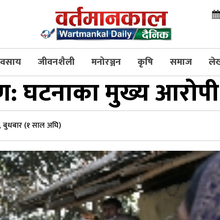
्यवसाय
जीवनशैली
मनोरञ्जन
कृषि
समाज
ले
रकरण: घटनाका मुख्य आरोपी
 बुधबार (१ साल अघि)