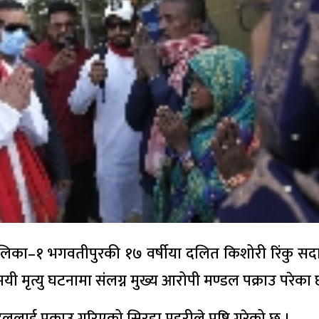
िका–१ भगवतीपुरकी १७ वर्षीया दलित किशोरी रिंकु सद
मृत्यु घटनामा संलग्न मुख्य आरोपी मण्डल पक्राउ परेका 
लाई पक्राउ गरिएको सिरहा प्रहरीले पुष्टि गरेको छ ।