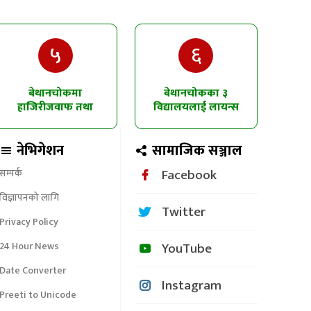
५
६
बेथानचोकमा
बेथानचोकका ३
हाजिरीजवाफ तथा
विद्यालयलाई लायन्स
चित्रकला प्रतियोगिता
क्लबको उद्घोषण तालिम
नेभिगेशन
सामाजिक सञ्जाल
Facebook
सम्पर्क
विज्ञापनको लागि
Twitter
Privacy Policy
YouTube
24 Hour News
Date Converter
Instagram
Preeti to Unicode