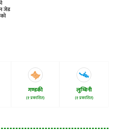
नि चाँडै
को
ेन जेड
सको
गण्डकी
लुम्बिनी
(१ प्रकाशित)
(१ प्रकाशित)