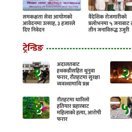
समकक्षता सेवा आयोगको
वैदेशिक रोजगारीको
आवेदनमा उत्साह, ३ हजारले
प्रलोभनमा ५ जनाबाट 
दिए निवेदन
तीन जनाविरुद्ध उजुरी
ट्रेन्डिङ
अदालतबाट
१
२
हथकडीसहित थुनुवा
फरार, रौतहटमा सुरक्षा
व्यवस्थामाथि प्रश्न
रौतहटमा धारिलो
४
५
हतियार प्रहारबाट
महिलाको हत्या, आरोपी
फरार