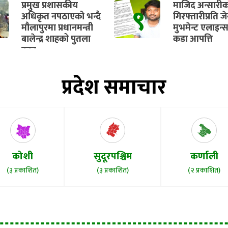
ट्यांकीको काम प
प्रमुख प्रशासकीय
माजिद अन्सारी
९
सुरु हुने
अधिकृत नपठाएको भन्दै
गिरफ्तारीप्रति ज
मौलापुरमा प्रधानमन्त्री
मुभमेन्ट एलाइन्
बालेन्द्र शाहको पुतला
कडा आपत्ति
दहन
प्रदेश समाचार
कोशी
सुदूरपश्चिम
कर्णाली
(३ प्रकाशित)
(३ प्रकाशित)
(२ प्रकाशित)