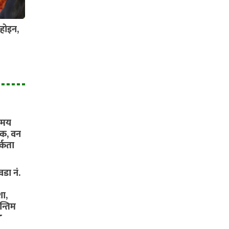
होइन,
यमय
ंक, वन
्कता
डा नं.
ा,
न्तिम
ड