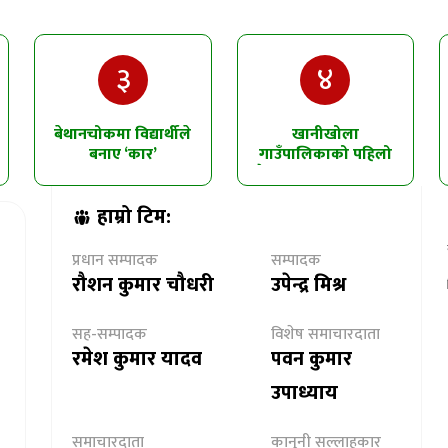
३
४
बेथानचोकमा विद्यार्थीले
खानीखोला
बनाए ‘कार’
गाउँपालिकाको पहिलो
त्रैमासिक समीक्षा सम्पन्न
हाम्रो टिम:
प्रधान सम्पादक
सम्पादक
रौशन कुमार चौधरी
उपेन्द्र मिश्र
सह-सम्पादक
विशेष समाचारदाता
रमेश कुमार यादव
पवन कुमार
उपाध्याय
समाचारदाता
कानुनी सल्लाहकार