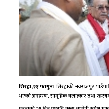
सिरहा,२१ फागुन।
सिरहाकी नवराजपुर गाउँपाल
भएको अपहरण, सामूहिक बलात्कार तथा रहस्यमयी 
घटनाको २१ दिन पछाडि मुख्य आरोपी रुपेश मण्डल