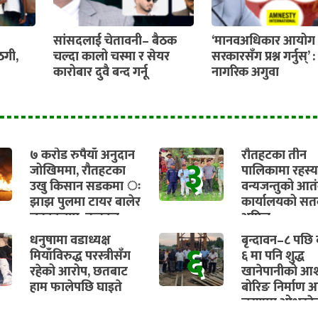
सांसदलाई चेतावनी– बैठक
‘मानवअधिकार आयोग 
ठगी,
चल्दा कालो चस्मा र सेयर
सरकारसँग प्रश्न गर्नुस्’ :
कारोबार दुवै बन्द गर्नू
नागरिक अगुवा
७ करोड रुपैयाँ अनुदान
रौतहटका तीन
३
जोखिममा, रौतहटका
पालिकामा रहस्
उखु किसान सडकमा ः
वन्यजन्तुको आत
झाझ पुलमा टायर बालेर
कार्यालयको सतर
चक्काजाम, तत्काल
अपिल
भुक्तानी सुनिश्चित गर्न
धनुषामा वडाध्यक्ष
बृन्दावन–८ पछि व
६
माग
मियाँविरुद्ध परस्त्रीसँग
६ मा पनि शुद्ध
रहेको आरोप, छतबाट
खानेपानीको आश
हाम फालेपछि घाइते
बोरिङ निर्माण अ
चरणमा ओभरहे