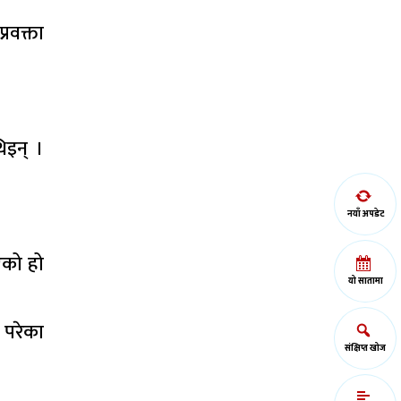
रवक्ता
िइन् ।
नयाँ अपडेट
एको हो
यो सातामा
 परेका
संक्षिप्त खोज