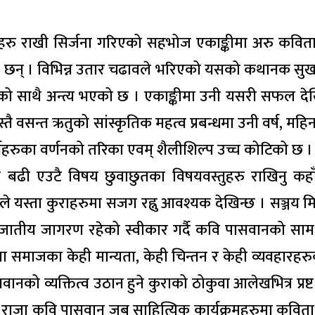
पात्रहरु राखी सिर्जना गरिएको सहभोज एकाङ्कीमा अरु कवित
रेका छन् । विभिन्न उतार चढावले भरिएको यसको कथानक सुख
त्यको साथै अन्त्य भएको छ । एकाङ्कीमा उनी यसरी सफल द
यस्तै वसन्त ऋतुको सांस्कृतिक महत्व प्रबन्धमा उनी वर्ष, महि
र्वहरुका वर्णनको तरिका एवम् शैलीशिल्प उच्च कोटिको छ ।
्दा बढी एउटै विषय छुवाछुतका विषयवस्तुहरु राखिनु कहा
 यस्ता कुराहरुमा सजग रह्नु आवश्यक देखिन्छ । सञ्जय मित्र
तीय जागरण रहेको स्वीकार गर्दै कवि पासवानको सामथ
 समाजका केही मान्यता, केही चिन्तन र केही व्यवहारहरुक
ो व्यक्तित्व उठान हुने कुराको ठोकुवा आलेखभित्र प्रष्ट
का राजा कवि पासवान जब साहित्यिक कार्यक्रमहरुमा कवित