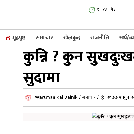
९ : १३ : ५४
गृहपृष्ठ
समाचार
खेलकुद
राजनीति
अर्थ/व
कुन्नि ? कुन सुखद
सुदामा
Wartman Kal Dainik
/
समाचार
/
२०७७ फागुन २२