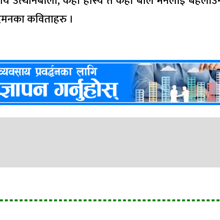
तीय उत्थानबाला, कहीँ हाँस्य त कहीँ बाल मनलाई बहलाउ
दमनका कविताहरु ।