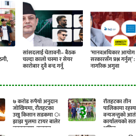
सांसदलाई चेतावनी– बैठक
‘मानवअधिकार आयोग 
ठगी,
चल्दा कालो चस्मा र सेयर
सरकारसँग प्रश्न गर्नुस्’ :
कारोबार दुवै बन्द गर्नू
नागरिक अगुवा
७ करोड रुपैयाँ अनुदान
रौतहटका तीन
३
जोखिममा, रौतहटका
पालिकामा रहस्
उखु किसान सडकमा ः
वन्यजन्तुको आत
झाझ पुलमा टायर बालेर
कार्यालयको सतर
चक्काजाम, तत्काल
अपिल
भुक्तानी सुनिश्चित गर्न