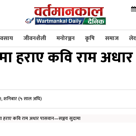
्यवसाय
जीवनशैली
मनोरञ्जन
कृषि
समाज
ले
ुःखमा हराए कवि राम अध
, शनिबार (५ साल अघि)