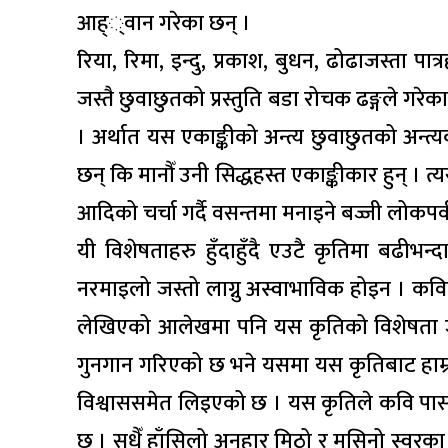
आह््वान गरेका छन् ।
रिया, रिमा, इन्दु, प्रकाश, बुधन, ढोढाजस्ता 
जस्तै छुवाछुतको प्रस्तुति बडा रोचक ढङ्गले ग
। अर्थात यस एकाङ्कीको अन्त्य छुवाछुतको अन्
छन् कि मानौँ उनी सिद्धहस्त एकाङ्कीकार हुन् । त्
आदिको चर्चा गर्दै वसन्तमा मनाइने बज्जी लोकप
यी विशेषताहरु हुँदाहुँदै एउटै कृतिमा बढीभन
नरमाइलो जस्तो लाग्नु अस्वाभाविक होइन । कविले
लेखिएको आलेखमा पनि यस कृतिको विशेषता जा
गुनगान गरिएको छ भने यसमा यस कृतिबाट हाम्रा
विश्वाससमेत लिइएको छ । यस कृतिले कवि पासवानक
छ । सधैँ हाँसिलो अनुहार मिठो र मसिनो स्वर