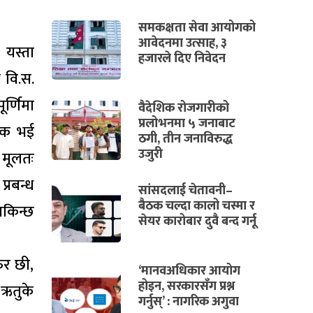
समकक्षता सेवा आयोगको
आवेदनमा उत्साह, ३
 यस्ता
हजारले दिए निवेदन
 वि.स.
र्णिमा
वैदेशिक रोजगारीको
प्रलोभनमा ५ जनाबाट
ादक भई
ठगी, तीन जनाविरुद्ध
उजुरी
 मूलतः
्रबन्ध
सांसदलाई चेतावनी–
बैठक चल्दा कालो चस्मा र
सकिन्छ
सेयर कारोबार दुवै बन्द गर्नू
ुर छी,
‘मानवअधिकार आयोग
होइन, सरकारसँग प्रश्न
ऋतुके
गर्नुस्’ : नागरिक अगुवा