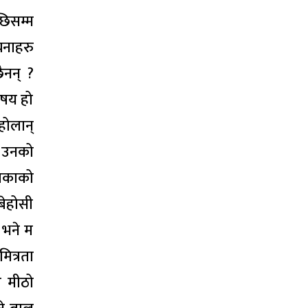
पछिसम्म
चनाहरु
ैनन् ?
िषय हो
होलान्
। उनको
जिकाको
बेहोसी
 भने म
ित्रता
र मीठो