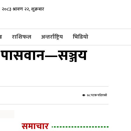
२०८३ श्रावण २२, शुक्रबार
ख
राशिफल
अन्तर्राष्ट्रिय
भिडियो
ार पासवान—सञ्जय
७८ पटक पढिएको
समाचार