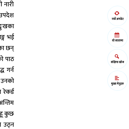
ी नारी
 उपदेश
नयाँ अपडेट
दुःखका
ङ्ग भई
यो सातामा
का छन्
को पाठ
संक्षिप्त खोज
ध गर्न
ो उनको
मुख्य मेनुहरु
रेकर्ड
न्तिम
हू कुछ
ि उठ्न