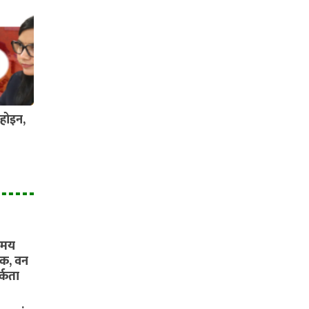
होइन,
यमय
ंक, वन
्कता