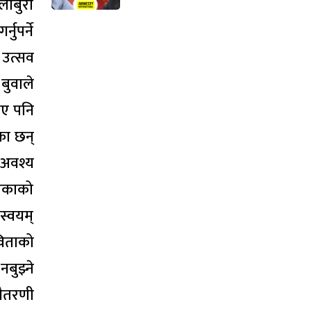
लाबुरा
ुपर्ने
 उत्सव
बुवाले
भए पनि
का छन्
 अवश्य
लिकाको
स्वयम्
विताको
बुझ्ने
वैतरणी