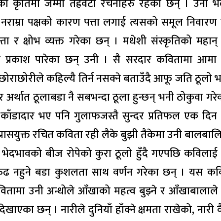
िका कृतिमा जम्मा तेह्रवटा रचनाहरु रहेका छन् । उनी भ
ाम्रा पक्षको कारण पत्ता लगाई त्यसको समूल निवारण गर्न
ता र क्षोभ व्यक्त गरेका छन् । मधेशी संस्कृतिको महान्
थि प्रकाश पारेका छन् उनी । सै सरदार कवितामा आमा 
ोराछोरीले कहिल्यै तिर्न नसक्ने बताउँदै आफू जति ठूलो 
अर्थात ठूलाबडा नै सबभन्दा ठूला हुन्छन् भनी ठोकुवा गरे
काँडादार भए पनि गुलाफजस्तै सुन्दर प्रतिफल एक दिन
यानुप्रासयुक्त रचित कविता रही लैके बुझी तैकेमा उनी बालबा
भेदभावको बीज रोपेको कुरा ठूलो हुँदै गएपछि कविलाई 
 रुढ नहुने बडा कुशलता साथ वर्णन गरेका छन् । यस क
ामा उनी अन्धोले आँखाको महत्व बुझ्ने र आँखाबालाले न
ाएका छन् । नारीले दुनियाँ हाँक्ने क्षमता राखेको, नारी 