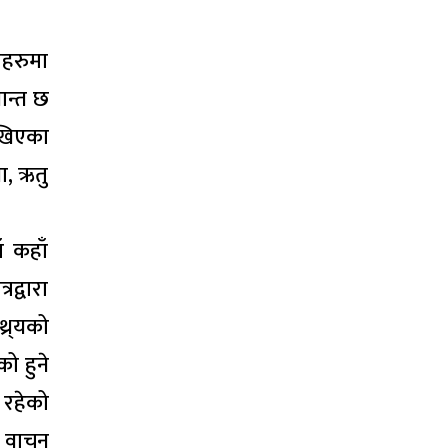
ाहरुमा
ान्त छ
ेखिएका
ना, ऋतु
ँ कहाँ
द्वारा
्र्यको
ो हुने
 रहेको
ा वाचन