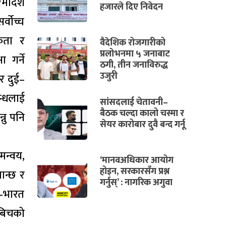
रमादेश
हजारले दिए निवेदन
्वोच्च
कता र
वैदेशिक रोजगारीको
प्रलोभनमा ५ जनाबाट
 गर्ने
ठगी, तीन जनाविरुद्ध
उजुरी
र दुई–
न्धलाई
सांसदलाई चेतावनी–
बैठक चल्दा कालो चस्मा र
्नु पनि
सेयर कारोबार दुवै बन्द गर्नू
मन्वय,
‘मानवअधिकार आयोग
होइन, सरकारसँग प्रश्न
ान्छ र
गर्नुस्’ : नागरिक अगुवा
ल–भारत
 बिचको