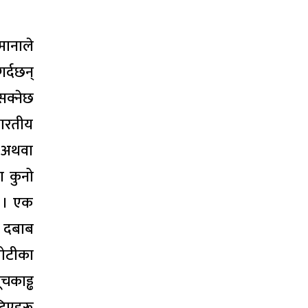
मानाले
र्दछन्
सक्नेछ
भारतीय
ा अथवा
ा कुनो
् । एक
ो दबाब
रोटीका
चकाड्ढ
टिएहरू