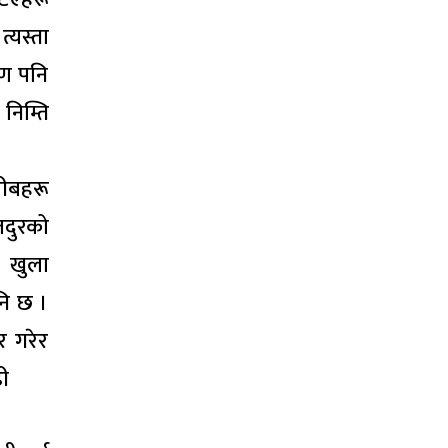
्यस्ता
रण पनि
िम्ति
रीबहरू
जदुरको
ण खुला
नि छ ।
 गरेर
ढी