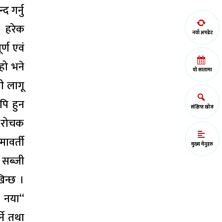
 गर्नु
ै हरेक
नयाँ अपडेट
्ण एवं
हो भने
यो सातामा
ली लागू
पि हुन
संक्षिप्त खोज
ि रोचक
ावर्ती
मुख्य मेनुहरु
 सब्जी
खिन्छ ।
। नया“
ने तथा