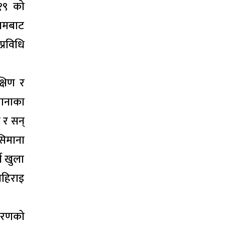
–१९ को
्यमबाट
्रविधि
्षिण र
मानाका
 र सन्
सिमाना
थ खुला
 गहिराइ
ारणको