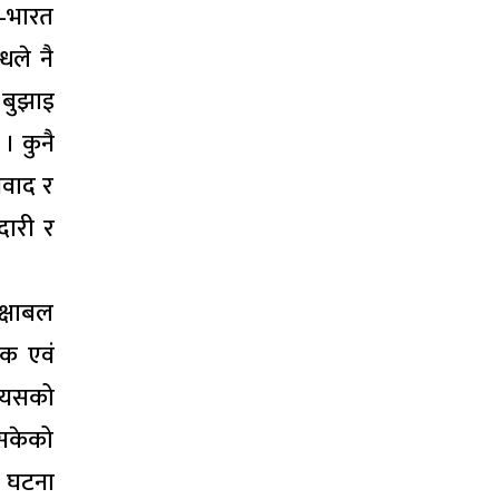
ल–भारत
धले नै
ो बुझाइ
 । कुनै
िवाद र
दारी र
क्षाबल
षक एवं
र यसको
इसकेको
ो घटना