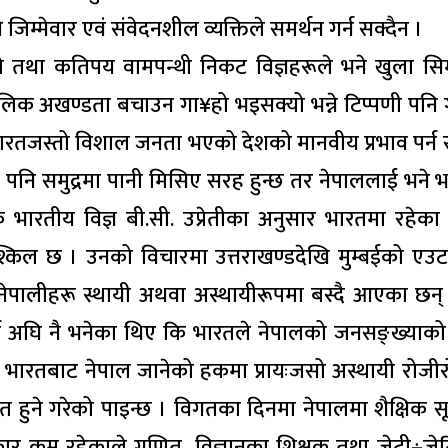
जिम्मेवार एवं संवेदनशील व्यक्तिले समर्थन गर्न सक्दैन ।
तथा कतिपय वामपन्थी निकट विज्ञहरूले भने खुला सि
ोलिक अखण्डता बचाउन गा¥हो भइसक्यो भन्ने टिप्पणी पनि ग
 भारतजस्तो विशाल जनता भएको देशको मानवीय प्रभाव पर्न 
नि समुद्रमा पानी मिसिए सरह हुन्छ तर नेपाललाई भने 
 भारतीय विज्ञ बी.सी. उप्रेतीका अनुसार भारतमा रहेक
्किल छ । उनको विचारमा उत्तराखण्डदेखि मुम्बईको एउट
 नेपालीहरू स्थायी अथवा अस्थायीरूपमा बस्दै आएका छन
र्ष अघि नै भनेका थिए कि भारतले नेपालको जनसङ्ख्याक
 भारतबाट नेपाल जानेको हकमा प्रायःजसो अस्थायी रोजी
वत हुने गरेको पाइन्छ । विगतका दिनमा नेपालमा शैक्षिक सू
र कम रहेकाले गणित, विज्ञानका शिक्षक तथा जेटी÷जे