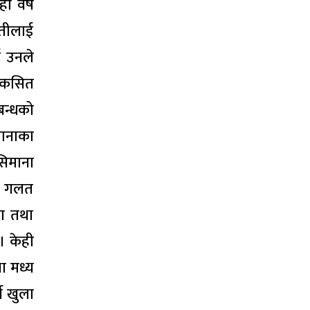
ी वर्ष
ौतीलाई
ई उनले
विकसित
बन्धको
मानाका
सिमाना
नै गलत
एमा तथा
। केही
ा मध्य
थ खुला