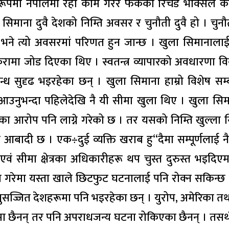
पमा नेपालमा रही काम गरेर फर्केका रिचर्ड भोक्सले केह
िमाना दुवै देशको निम्ति अवसर र चुनौती दुवै हो । चुन
ो भने त्यो अवसरमां परिणत हुन जान्छ । खुला सिमानाला
 कुरामा जोड दिएका थिए । स्वतन्त्र व्यापारको अवधारणा 
ध सुदृढ भइरहेका छन् । खुला सिमाना हाम्रो विशेष सम्
मा आउनुभन्दा पहिलेदेखि नै यी सीमा खुला थिए । खुला सि
 आरोप पनि लाग्ने गरेको छ । तर यसको निम्ति खुल्ला 
लो आबादी छ । एक÷दुई व्यक्ति खराब हु“दैमा सम्पूर्णलाई 
रशासन एवं सीमा क्षेत्रका अधिकारीहरू थप चुस्त दुरुस्त भइदि
गरेमा यस्ता खाले छिटफुट घटनालाई पनि रोक्न सकिन्छ 
सुसज्जित देशहरूमा पनि भइरहेका छन् । युरोप, अमेरिका तथ
मा छैनन् तर पनि अपराधजन्य घटना रोकिएका छैनन् । तसर्