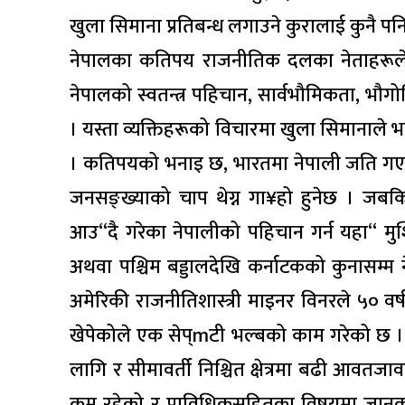
खुला सिमाना प्रतिबन्ध लगाउने कुरालाई कुनै पनि 
नेपालका कतिपय राजनीतिक दलका नेताहरूले 
नेपालको स्वतन्त्र पहिचान, सार्वभौमिकता, भौग
। यस्ता व्यक्तिहरूको विचारमा खुला सिमानाले
। कतिपयको भनाइ छ, भारतमा नेपाली जति गए प
जनसङ्ख्याको चाप थेग्न गा¥हो हुनेछ । जबकि
आउ“दै गरेका नेपालीको पहिचान गर्न यहा“ मुश
अथवा पश्चिम बड्डालदेखि कर्नाटकको कुनासम्म
अमेरिकी राजनीतिशास्त्री माइनर विनरले ५० व
खेपेकोले एक सेप्mटी भल्बको काम गरेको छ ।
लागि र सीमावर्ती निश्चित क्षेत्रमा बढी आवतजा
कम रहेको र प्राविधिकसहितका विषयमा जानका