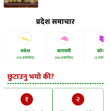
प्रदेश समाचार
मधेश
बागमती
कोशी
(५१ प्रकाशित)
(४७ प्रकाशित)
(३ प्रकाशित)
छुटाउनु भयो की?
१
२