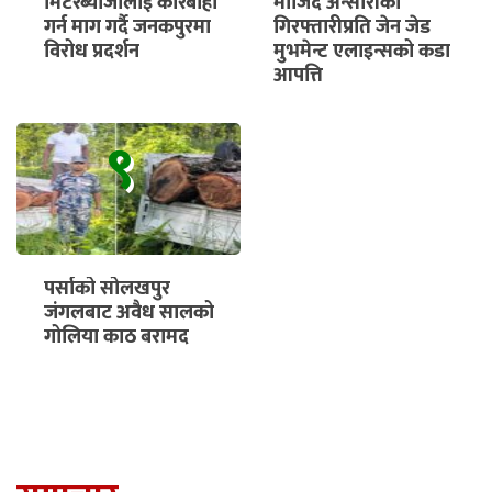
मिटरब्याजीलाई कारबाही
माजिद अन्सारीको
गर्न माग गर्दै जनकपुरमा
गिरफ्तारीप्रति जेन जेड
विरोध प्रदर्शन
मुभमेन्ट एलाइन्सको कडा
आपत्ति
९
पर्साको सोलखपुर
जंगलबाट अवैध सालको
गोलिया काठ बरामद