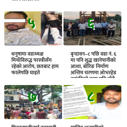
५
६
धनुषामा वडाध्यक्ष
बृन्दावन–८ पछि वडा नं. ६
मियाँविरुद्ध परस्त्रीसँग
मा पनि शुद्ध खानेपानीको
रहेको आरोप, छतबाट हाम
आशा, बोरिङ निर्माण
फालेपछि घाइते
अन्तिम चरणमा ओभरहेड
ट्यांकीको काम पनि चाँडै
सुरु हुने
७
८