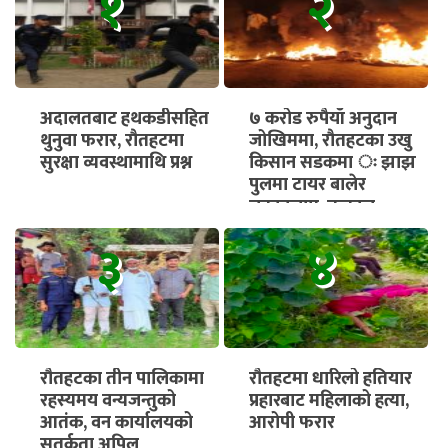
१
२
अदालतबाट हथकडीसहित
७ करोड रुपैयाँ अनुदान
थुनुवा फरार, रौतहटमा
जोखिममा, रौतहटका उखु
सुरक्षा व्यवस्थामाथि प्रश्न
किसान सडकमा ः झाझ
पुलमा टायर बालेर
चक्काजाम, तत्काल
भुक्तानी सुनिश्चित गर्न माग
३
४
रौतहटका तीन पालिकामा
रौतहटमा धारिलो हतियार
रहस्यमय वन्यजन्तुको
प्रहारबाट महिलाको हत्या,
आतंक, वन कार्यालयको
आरोपी फरार
सतर्कता अपिल