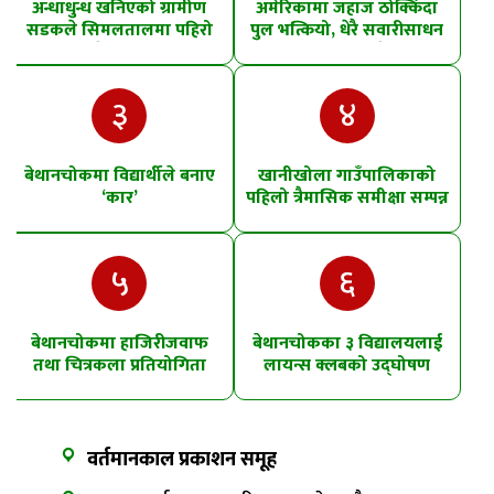
अन्धाधुन्ध खनिएको ग्रामीण
अमेरिकामा जहाज ठोक्किँदा
सडकले सिमलतालमा पहिरो
पुल भत्कियो, धेरै सवारीसाधन
खसेको शंका
पानीमा खसे
३
४
बेथानचोकमा विद्यार्थीले बनाए
खानीखोला गाउँपालिकाको
‘कार’
पहिलो त्रैमासिक समीक्षा सम्पन्न
५
६
बेथानचोकमा हाजिरीजवाफ
बेथानचोकका ३ विद्यालयलाई
तथा चित्रकला प्रतियोगिता
लायन्स क्लबको उद्घोषण
तालिम
वर्तमानकाल प्रकाशन समूह