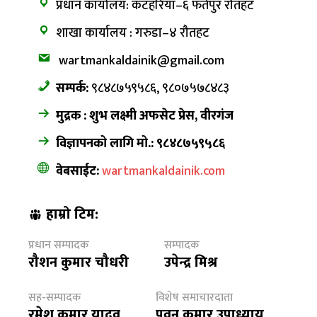
प्रधान कार्यालय: कटहरिया–६ फतेपुर रौतहट
शाखा कार्यालय : गरुडा–४ रौतहट
wartmankaldainik@gmail.com
सम्पर्क:
९८४८७५९५८६, ९८०७५७८४८३
मुद्रक : शुभ लक्ष्मी अफसेट प्रेस, वीरगंज
विज्ञापनको लागि मो.: ९८४८७५९५८६
वेबसाईट:
wartmankaldainik.com
हाम्रो टिम:
प्रधान सम्पादक
सम्पादक
रौशन कुमार चौधरी
उपेन्द्र मिश्र
सह-सम्पादक
विशेष समाचारदाता
रमेश कुमार यादव
पवन कुमार उपाध्याय