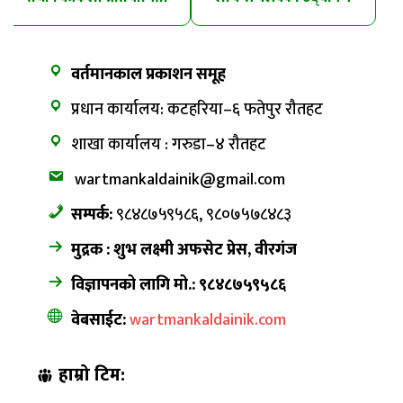
तालिम
वर्तमानकाल प्रकाशन समूह
प्रधान कार्यालय: कटहरिया–६ फतेपुर रौतहट
शाखा कार्यालय : गरुडा–४ रौतहट
wartmankaldainik@gmail.com
सम्पर्क:
९८४८७५९५८६, ९८०७५७८४८३
मुद्रक : शुभ लक्ष्मी अफसेट प्रेस, वीरगंज
विज्ञापनको लागि मो.: ९८४८७५९५८६
वेबसाईट:
wartmankaldainik.com
हाम्रो टिम: