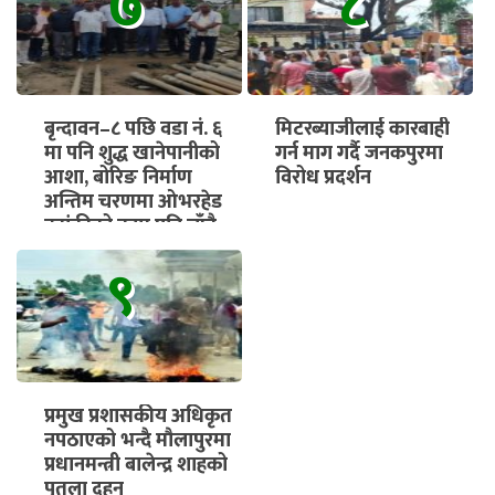
७
८
बृन्दावन–८ पछि वडा नं. ६
मिटरब्याजीलाई कारबाही
मा पनि शुद्ध खानेपानीको
गर्न माग गर्दै जनकपुरमा
आशा, बोरिङ निर्माण
विरोध प्रदर्शन
अन्तिम चरणमा ओभरहेड
ट्यांकीको काम पनि चाँडै
सुरु हुने
९
प्रमुख प्रशासकीय अधिकृत
नपठाएको भन्दै मौलापुरमा
प्रधानमन्त्री बालेन्द्र शाहको
पुतला दहन