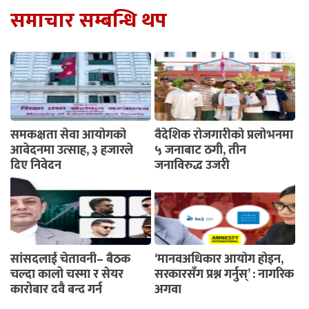
समाचार सम्बन्धि थप
समकक्षता सेवा आयोगको
वैदेशिक रोजगारीको प्रलोभनमा
आवेदनमा उत्साह, ३ हजारले
५ जनाबाट ठगी, तीन
दिए निवेदन
जनाविरुद्ध उजुरी
सांसदलाई चेतावनी– बैठक
‘मानवअधिकार आयोग होइन,
चल्दा कालो चस्मा र सेयर
सरकारसँग प्रश्न गर्नुस्’ : नागरिक
कारोबार दुवै बन्द गर्नू
अगुवा