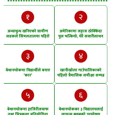
१
२
अन्धाधुन्ध खनिएको ग्रामीण
अमेरिकामा जहाज ठोक्किँदा
सडकले सिमलतालमा पहिरो
पुल भत्कियो, धेरै सवारीसाधन
खसेको शंका
पानीमा खसे
३
४
बेथानचोकमा विद्यार्थीले बनाए
खानीखोला गाउँपालिकाको
‘कार’
पहिलो त्रैमासिक समीक्षा सम्पन्न
५
६
बेथानचोकमा हाजिरीजवाफ
बेथानचोकका ३ विद्यालयलाई
तथा चित्रकला प्रतियोगिता
लायन्स क्लबको उद्घोषण