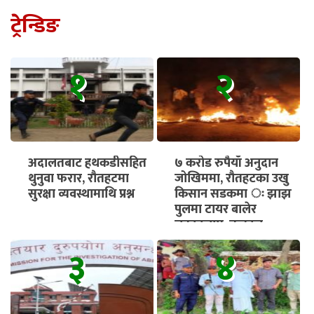
ट्रेन्डिङ
१
२
अदालतबाट हथकडीसहित
७ करोड रुपैयाँ अनुदान
थुनुवा फरार, रौतहटमा
जोखिममा, रौतहटका उखु
सुरक्षा व्यवस्थामाथि प्रश्न
किसान सडकमा ः झाझ
पुलमा टायर बालेर
चक्काजाम, तत्काल
भुक्तानी सुनिश्चित गर्न माग
३
४