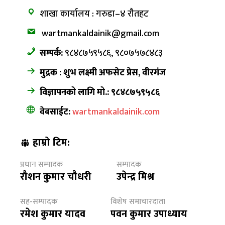
शाखा कार्यालय : गरुडा–४ रौतहट
wartmankaldainik@gmail.com
सम्पर्क:
९८४८७५९५८६, ९८०७५७८४८३
मुद्रक : शुभ लक्ष्मी अफसेट प्रेस, वीरगंज
विज्ञापनको लागि मो.: ९८४८७५९५८६
वेबसाईट:
wartmankaldainik.com
हाम्रो टिम:
प्रधान सम्पादक
सम्पादक
रौशन कुमार चौधरी
उपेन्द्र मिश्र
सह-सम्पादक
विशेष समाचारदाता
रमेश कुमार यादव
पवन कुमार उपाध्याय