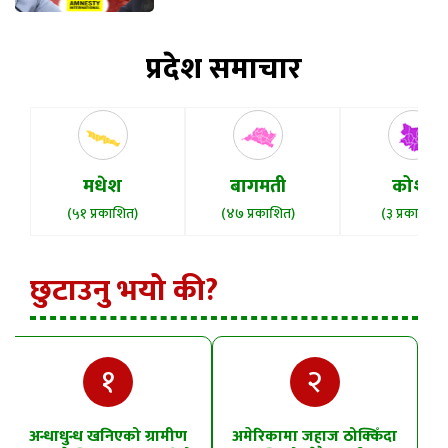
प्रदेश समाचार
मधेश
बागमती
कोशी
(५१ प्रकाशित)
(४७ प्रकाशित)
(३ प्रकाशित)
छुटाउनु भयो की?
१
२
अन्धाधुन्ध खनिएको ग्रामीण
अमेरिकामा जहाज ठोक्किँदा