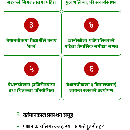
सडकले सिमलतालमा पहिरो
पुल भत्कियो, धेरै सवारीसाधन
खसेको शंका
पानीमा खसे
३
४
बेथानचोकमा विद्यार्थीले बनाए
खानीखोला गाउँपालिकाको
‘कार’
पहिलो त्रैमासिक समीक्षा सम्पन्न
५
६
बेथानचोकमा हाजिरीजवाफ
बेथानचोकका ३ विद्यालयलाई
तथा चित्रकला प्रतियोगिता
लायन्स क्लबको उद्घोषण
तालिम
वर्तमानकाल प्रकाशन समूह
प्रधान कार्यालय: कटहरिया–६ फतेपुर रौतहट