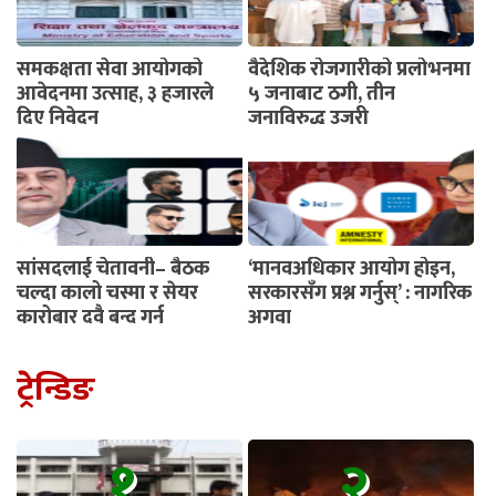
समकक्षता सेवा आयोगको
वैदेशिक रोजगारीको प्रलोभनमा
आवेदनमा उत्साह, ३ हजारले
५ जनाबाट ठगी, तीन
दिए निवेदन
जनाविरुद्ध उजुरी
सांसदलाई चेतावनी– बैठक
‘मानवअधिकार आयोग होइन,
चल्दा कालो चस्मा र सेयर
सरकारसँग प्रश्न गर्नुस्’ : नागरिक
कारोबार दुवै बन्द गर्नू
अगुवा
ट्रेन्डिङ
१
२