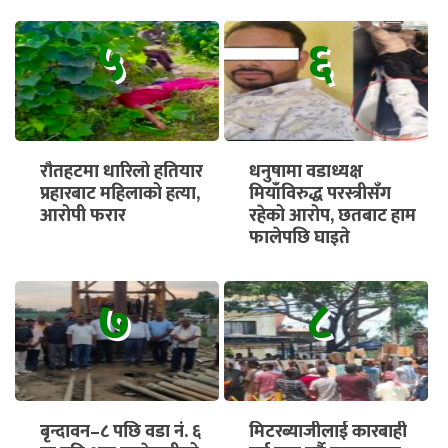
५
६
रौतहटमा धारिलो हतियार
धनुषामा वडाध्यक्ष
प्रहारबाट महिलाको हत्या,
मियाँविरुद्ध परस्त्रीसँग
आरोपी फरार
रहेको आरोप, छतबाट हाम
फालेपछि घाइते
७
८
बृन्दावन–८ पछि वडा नं. ६
मिटरब्याजीलाई कारबाही