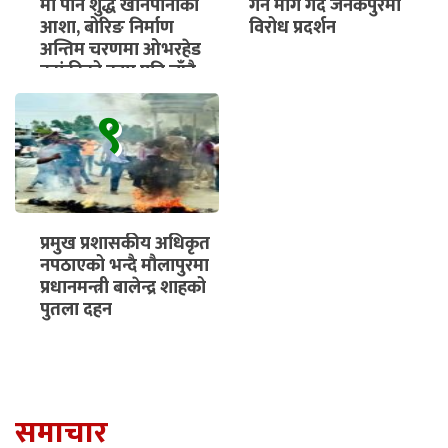
मा पनि शुद्ध खानेपानीको
गर्न माग गर्दै जनकपुरमा
आशा, बोरिङ निर्माण
विरोध प्रदर्शन
अन्तिम चरणमा ओभरहेड
ट्यांकीको काम पनि चाँडै
सुरु हुने
९
प्रमुख प्रशासकीय अधिकृत
नपठाएको भन्दै मौलापुरमा
प्रधानमन्त्री बालेन्द्र शाहको
पुतला दहन
समाचार