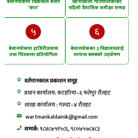
बेथानचोकमा विद्यार्थीले बनाए
खानीखोला गाउँपालिकाको
‘कार’
पहिलो त्रैमासिक समीक्षा सम्पन्न
५
६
बेथानचोकमा हाजिरीजवाफ
बेथानचोकका ३ विद्यालयलाई
तथा चित्रकला प्रतियोगिता
लायन्स क्लबको उद्घोषण
तालिम
वर्तमानकाल प्रकाशन समूह
प्रधान कार्यालय: कटहरिया–६ फतेपुर रौतहट
शाखा कार्यालय : गरुडा–४ रौतहट
wartmankaldainik@gmail.com
सम्पर्क:
९८४८७५९५८६, ९८०७५७८४८३