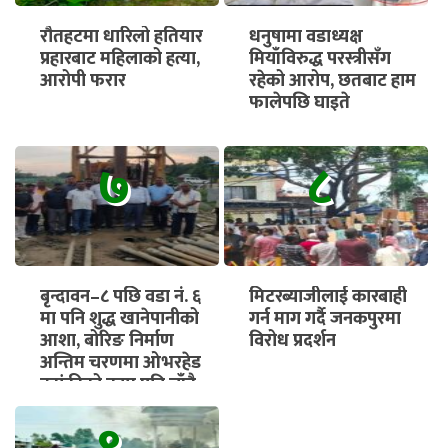
रौतहटमा धारिलो हतियार
धनुषामा वडाध्यक्ष
प्रहारबाट महिलाको हत्या,
मियाँविरुद्ध परस्त्रीसँग
आरोपी फरार
रहेको आरोप, छतबाट हाम
फालेपछि घाइते
७
८
बृन्दावन–८ पछि वडा नं. ६
मिटरब्याजीलाई कारबाही
मा पनि शुद्ध खानेपानीको
गर्न माग गर्दै जनकपुरमा
आशा, बोरिङ निर्माण
विरोध प्रदर्शन
अन्तिम चरणमा ओभरहेड
ट्यांकीको काम पनि चाँडै
सुरु हुने