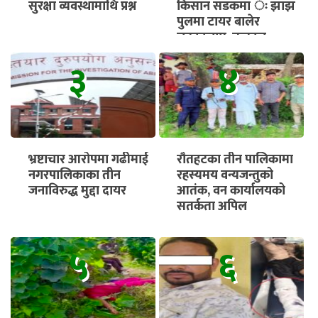
सुरक्षा व्यवस्थामाथि प्रश्न
किसान सडकमा ः झाझ
पुलमा टायर बालेर
चक्काजाम, तत्काल
भुक्तानी सुनिश्चित गर्न माग
३
४
भ्रष्टाचार आरोपमा गढीमाई
रौतहटका तीन पालिकामा
नगरपालिकाका तीन
रहस्यमय वन्यजन्तुको
जनाविरुद्ध मुद्दा दायर
आतंक, वन कार्यालयको
सतर्कता अपिल
५
६