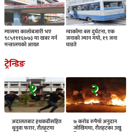
ग्यासमा कालोबजारी भए
ग्वार्कोमा बस दुर्घटना, एक
९८५१११६७७३ मा खबर गर्न
जनाको ज्यान गयो, १९ जना
मन्त्रालयको आग्रह
घाइते
ट्रेन्डिङ
१
२
अदालतबाट हथकडीसहित
७ करोड रुपैयाँ अनुदान
थुनुवा फरार, रौतहटमा
जोखिममा, रौतहटका उखु