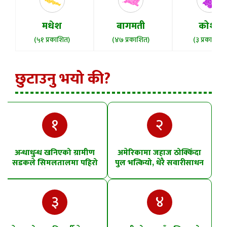
मधेश
बागमती
कोशी
(५१ प्रकाशित)
(४७ प्रकाशित)
(३ प्रकाशित)
छुटाउनु भयो की?
१
२
अन्धाधुन्ध खनिएको ग्रामीण
अमेरिकामा जहाज ठोक्किँदा
सडकले सिमलतालमा पहिरो
पुल भत्कियो, धेरै सवारीसाधन
खसेको शंका
पानीमा खसे
३
४