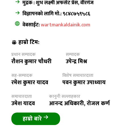
मुद्रक : शुभ लक्ष्मी अफसेट प्रेस, वीरगंज
विज्ञापनको लागि मो.: ९८४८७५९५८६
वेबसाईट:
wartmankaldainik.com
हाम्रो टिम:
प्रधान सम्पादक
सम्पादक
रौशन कुमार चौधरी
उपेन्द्र मिश्र
सह-सम्पादक
विशेष समाचारदाता
रमेश कुमार यादव
पवन कुमार उपाध्याय
समाचारदाता
कानुनी सल्लाहकार
उमेश यादव
आनन्द अधिकारी, रोजल कर्ण
हाम्रो बारे