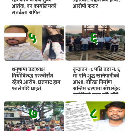
रहस्यमय वन्यजन्तुको
प्रहारबाट महिलाको हत्या,
आतंक, वन कार्यालयको
आरोपी फरार
सतर्कता अपिल
५
६
धनुषामा वडाध्यक्ष
बृन्दावन–८ पछि वडा नं. ६
मियाँविरुद्ध परस्त्रीसँग
मा पनि शुद्ध खानेपानीको
रहेको आरोप, छतबाट हाम
आशा, बोरिङ निर्माण
फालेपछि घाइते
अन्तिम चरणमा ओभरहेड
ट्यांकीको काम पनि चाँडै
सुरु हुने
७
८