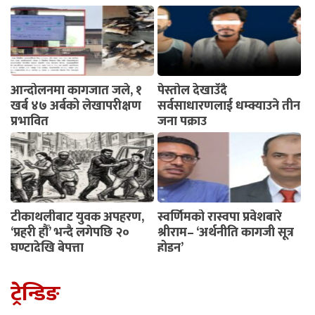
आन्दोलनमा कागजात जले, १
पेस्तोल देखाउँदै
खर्ब ४७ अर्बको लेखापरीक्षण
सर्वसाधारणलाई धम्क्याउने तीन
प्रभावित
जना पक्राउ
टीकाथलीबाट युवक अपहरण,
स्वर्णिमको रास्वपा प्रवेशबारे
‘प्रहरी हौँ’ भन्दै लगेपछि २०
श्रीराम– ‘अर्थनीति कागजी सूत्र
घण्टादेखि बेपत्ता
होइन’
ट्रेन्डिङ