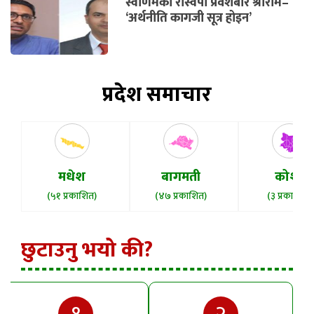
स्वर्णिमको रास्वपा प्रवेशबारे श्रीराम–
‘अर्थनीति कागजी सूत्र होइन’
प्रदेश समाचार
मधेश
बागमती
कोशी
(५१ प्रकाशित)
(४७ प्रकाशित)
(३ प्रकाशित)
छुटाउनु भयो की?