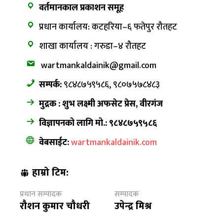
वर्तमानकाल प्रकाशन समूह
प्रधान कार्यालय: कटहरिया–६ फतेपुर रौतहट
शाखा कार्यालय : गरुडा–४ रौतहट
wartmankaldainik@gmail.com
सम्पर्क:
९८४८७५९५८६, ९८०७५७८४८३
मुद्रक : शुभ लक्ष्मी अफसेट प्रेस, वीरगंज
विज्ञापनको लागि मो.: ९८४८७५९५८६
वेबसाईट:
wartmankaldainik.com
हाम्रो टिम:
प्रधान सम्पादक
सम्पादक
रौशन कुमार चौधरी
उपेन्द्र मिश्र