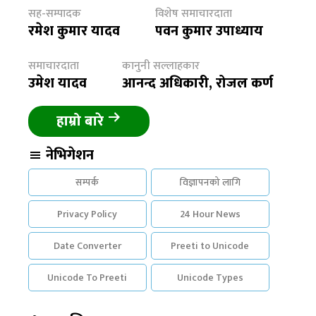
सह-सम्पादक
विशेष समाचारदाता
रमेश कुमार यादव
पवन कुमार उपाध्याय
समाचारदाता
कानुनी सल्लाहकार
उमेश यादव
आनन्द अधिकारी, रोजल कर्ण
हाम्रो बारे
नेभिगेशन
सम्पर्क
विज्ञापनको लागि
Privacy Policy
24 Hour News
Date Converter
Preeti to Unicode
Unicode To Preeti
Unicode Types