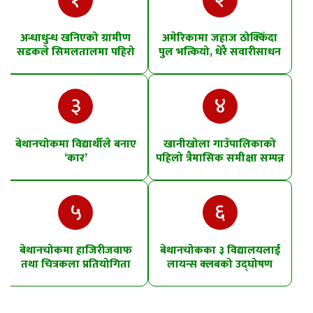
१
२
अन्धाधुन्ध खनिएको ग्रामीण
अमेरिकामा जहाज ठोक्किँदा
सडकले सिमलतालमा पहिरो
पुल भत्कियो, धेरै सवारीसाधन
खसेको शंका
पानीमा खसे
३
४
बेथानचोकमा विद्यार्थीले बनाए
खानीखोला गाउँपालिकाको
‘कार’
पहिलो त्रैमासिक समीक्षा सम्पन्न
५
६
बेथानचोकमा हाजिरीजवाफ
बेथानचोकका ३ विद्यालयलाई
तथा चित्रकला प्रतियोगिता
लायन्स क्लबको उद्घोषण
तालिम