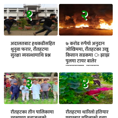
१
२
अदालतबाट हथकडीसहित
७ करोड रुपैयाँ अनुदान
थुनुवा फरार, रौतहटमा
जोखिममा, रौतहटका उखु
सुरक्षा व्यवस्थामाथि प्रश्न
किसान सडकमा ः झाझ
पुलमा टायर बालेर
चक्काजाम, तत्काल
भुक्तानी सुनिश्चित गर्न माग
३
४
रौतहटका तीन पालिकामा
रौतहटमा धारिलो हतियार