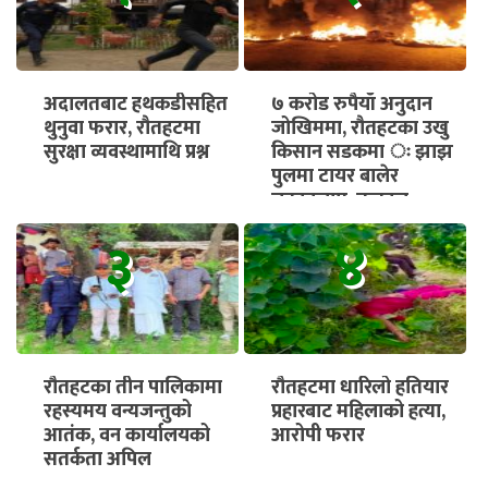
अदालतबाट हथकडीसहित
७ करोड रुपैयाँ अनुदान
थुनुवा फरार, रौतहटमा
जोखिममा, रौतहटका उखु
सुरक्षा व्यवस्थामाथि प्रश्न
किसान सडकमा ः झाझ
पुलमा टायर बालेर
चक्काजाम, तत्काल
भुक्तानी सुनिश्चित गर्न माग
३
४
रौतहटका तीन पालिकामा
रौतहटमा धारिलो हतियार
रहस्यमय वन्यजन्तुको
प्रहारबाट महिलाको हत्या,
आतंक, वन कार्यालयको
आरोपी फरार
सतर्कता अपिल