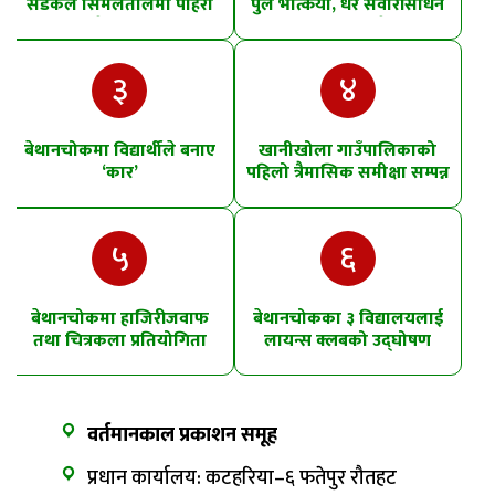
सडकले सिमलतालमा पहिरो
पुल भत्कियो, धेरै सवारीसाधन
खसेको शंका
पानीमा खसे
३
४
बेथानचोकमा विद्यार्थीले बनाए
खानीखोला गाउँपालिकाको
‘कार’
पहिलो त्रैमासिक समीक्षा सम्पन्न
५
६
बेथानचोकमा हाजिरीजवाफ
बेथानचोकका ३ विद्यालयलाई
तथा चित्रकला प्रतियोगिता
लायन्स क्लबको उद्घोषण
तालिम
वर्तमानकाल प्रकाशन समूह
प्रधान कार्यालय: कटहरिया–६ फतेपुर रौतहट