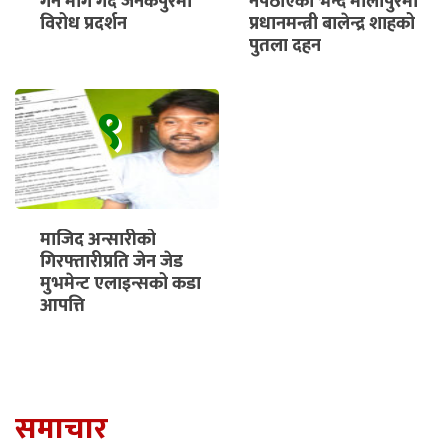
गर्न माग गर्दै जनकपुरमा
नपठाएको भन्दै मौलापुरमा
विरोध प्रदर्शन
प्रधानमन्त्री बालेन्द्र शाहको
पुतला दहन
९
माजिद अन्सारीको
गिरफ्तारीप्रति जेन जेड
मुभमेन्ट एलाइन्सको कडा
आपत्ति
समाचार