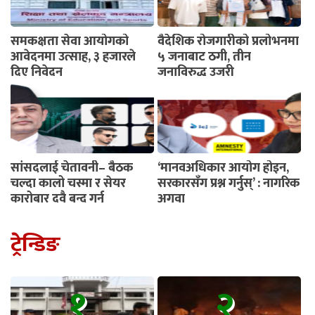
समकक्षता सेवा आयोगको
वैदेशिक रोजगारीको प्रलोभनमा
आवेदनमा उत्साह, ३ हजारले
५ जनाबाट ठगी, तीन
दिए निवेदन
जनाविरुद्ध उजुरी
सांसदलाई चेतावनी– बैठक
‘मानवअधिकार आयोग होइन,
चल्दा कालो चस्मा र सेयर
सरकारसँग प्रश्न गर्नुस्’ : नागरिक
कारोबार दुवै बन्द गर्नू
अगुवा
ट्रेन्डिङ
१
२