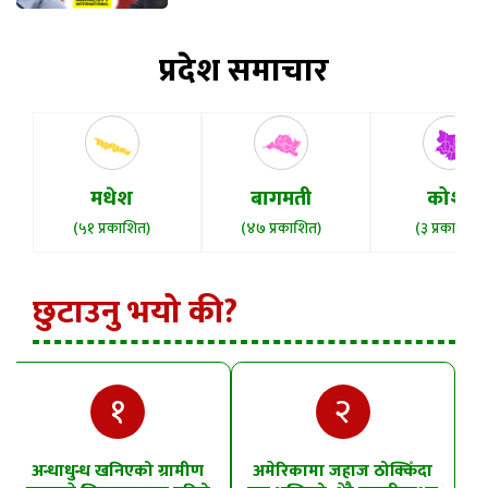
प्रदेश समाचार
मधेश
बागमती
कोशी
(५१ प्रकाशित)
(४७ प्रकाशित)
(३ प्रकाशित)
छुटाउनु भयो की?
१
२
अन्धाधुन्ध खनिएको ग्रामीण
अमेरिकामा जहाज ठोक्किँदा