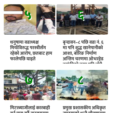
५
६
धनुषामा वडाध्यक्ष
बृन्दावन–८ पछि वडा नं. ६
मियाँविरुद्ध परस्त्रीसँग
मा पनि शुद्ध खानेपानीको
रहेको आरोप, छतबाट हाम
आशा, बोरिङ निर्माण
फालेपछि घाइते
अन्तिम चरणमा ओभरहेड
ट्यांकीको काम पनि चाँडै
सुरु हुने
७
८
मिटरब्याजीलाई कारबाही
प्रमुख प्रशासकीय अधिकृत