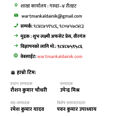
शाखा कार्यालय : गरुडा–४ रौतहट
wartmankaldainik@gmail.com
सम्पर्क:
९८४८७५९५८६, ९८०७५७८४८३
मुद्रक : शुभ लक्ष्मी अफसेट प्रेस, वीरगंज
विज्ञापनको लागि मो.: ९८४८७५९५८६
वेबसाईट:
wartmankaldainik.com
हाम्रो टिम:
प्रधान सम्पादक
सम्पादक
रौशन कुमार चौधरी
उपेन्द्र मिश्र
सह-सम्पादक
विशेष समाचारदाता
रमेश कुमार यादव
पवन कुमार उपाध्याय