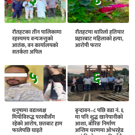
रौतहटका तीन पालिकामा
रौतहटमा धारिलो हतियार
रहस्यमय वन्यजन्तुको
प्रहारबाट महिलाको हत्या,
आतंक, वन कार्यालयको
आरोपी फरार
सतर्कता अपिल
५
६
धनुषामा वडाध्यक्ष
बृन्दावन–८ पछि वडा नं. ६
मियाँविरुद्ध परस्त्रीसँग
मा पनि शुद्ध खानेपानीको
रहेको आरोप, छतबाट हाम
आशा, बोरिङ निर्माण
फालेपछि घाइते
अन्तिम चरणमा ओभरहेड