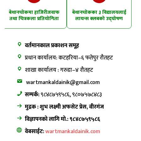
बेथानचोकमा हाजिरीजवाफ
बेथानचोकका ३ विद्यालयलाई
तथा चित्रकला प्रतियोगिता
लायन्स क्लबको उद्घोषण
तालिम
वर्तमानकाल प्रकाशन समूह
प्रधान कार्यालय: कटहरिया–६ फतेपुर रौतहट
शाखा कार्यालय : गरुडा–४ रौतहट
wartmankaldainik@gmail.com
सम्पर्क:
९८४८७५९५८६, ९८०७५७८४८३
मुद्रक : शुभ लक्ष्मी अफसेट प्रेस, वीरगंज
विज्ञापनको लागि मो.: ९८४८७५९५८६
वेबसाईट:
wartmankaldainik.com