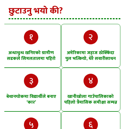
छुटाउनु भयो की?
१
२
अन्धाधुन्ध खनिएको ग्रामीण
अमेरिकामा जहाज ठोक्किँदा
सडकले सिमलतालमा पहिरो
पुल भत्कियो, धेरै सवारीसाधन
खसेको शंका
पानीमा खसे
३
४
बेथानचोकमा विद्यार्थीले बनाए
खानीखोला गाउँपालिकाको
‘कार’
पहिलो त्रैमासिक समीक्षा सम्पन्न
५
६