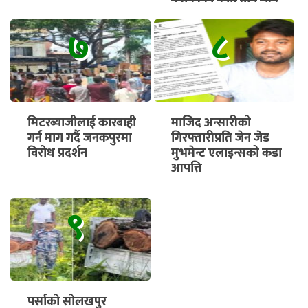
ट्यांकीको काम पनि चाँडै
सुरु हुने
७
८
मिटरब्याजीलाई कारबाही
माजिद अन्सारीको
गर्न माग गर्दै जनकपुरमा
गिरफ्तारीप्रति जेन जेड
विरोध प्रदर्शन
मुभमेन्ट एलाइन्सको कडा
आपत्ति
९
पर्साको सोलखपुर