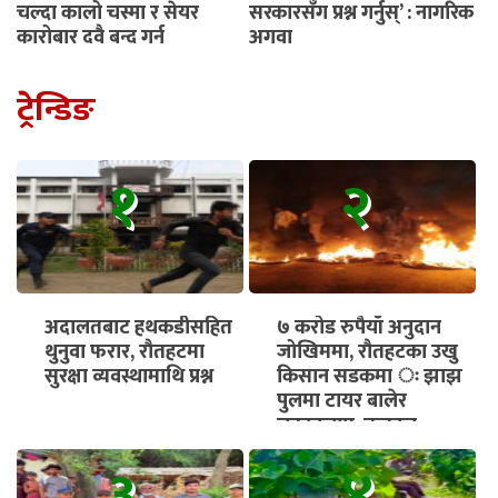
चल्दा कालो चस्मा र सेयर
सरकारसँग प्रश्न गर्नुस्’ : नागरिक
कारोबार दुवै बन्द गर्नू
अगुवा
ट्रेन्डिङ
१
२
अदालतबाट हथकडीसहित
७ करोड रुपैयाँ अनुदान
थुनुवा फरार, रौतहटमा
जोखिममा, रौतहटका उखु
सुरक्षा व्यवस्थामाथि प्रश्न
किसान सडकमा ः झाझ
पुलमा टायर बालेर
चक्काजाम, तत्काल
भुक्तानी सुनिश्चित गर्न माग
३
४