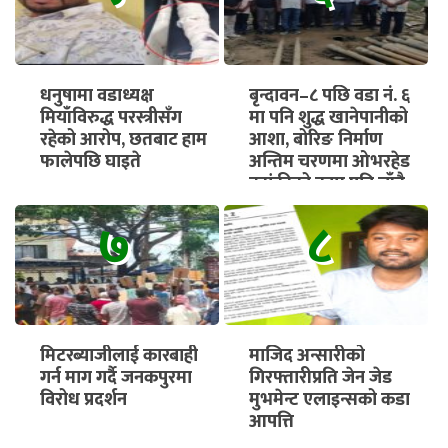
धनुषामा वडाध्यक्ष
बृन्दावन–८ पछि वडा नं. ६
मियाँविरुद्ध परस्त्रीसँग
मा पनि शुद्ध खानेपानीको
रहेको आरोप, छतबाट हाम
आशा, बोरिङ निर्माण
फालेपछि घाइते
अन्तिम चरणमा ओभरहेड
ट्यांकीको काम पनि चाँडै
सुरु हुने
७
८
मिटरब्याजीलाई कारबाही
माजिद अन्सारीको
गर्न माग गर्दै जनकपुरमा
गिरफ्तारीप्रति जेन जेड
विरोध प्रदर्शन
मुभमेन्ट एलाइन्सको कडा
आपत्ति