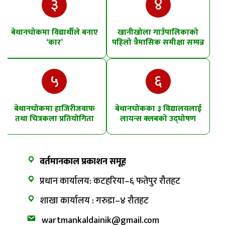
३
४
बेथानचोकमा विद्यार्थीले बनाए
खानीखोला गाउँपालिकाको
‘कार’
पहिलो त्रैमासिक समीक्षा सम्पन्न
५
६
बेथानचोकमा हाजिरीजवाफ
बेथानचोकका ३ विद्यालयलाई
तथा चित्रकला प्रतियोगिता
लायन्स क्लबको उद्घोषण
तालिम
वर्तमानकाल प्रकाशन समूह
प्रधान कार्यालय: कटहरिया–६ फतेपुर रौतहट
शाखा कार्यालय : गरुडा–४ रौतहट
wartmankaldainik@gmail.com