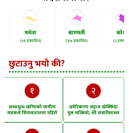
मधेश
बागमती
कोशी
(५१ प्रकाशित)
(४७ प्रकाशित)
(३ प्रकाशित)
छुटाउनु भयो की?
१
२
अन्धाधुन्ध खनिएको ग्रामीण
अमेरिकामा जहाज ठोक्किँदा
सडकले सिमलतालमा पहिरो
पुल भत्कियो, धेरै सवारीसाधन
खसेको शंका
पानीमा खसे