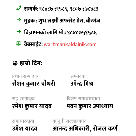
सम्पर्क:
९८४८७५९५८६, ९८०७५७८४८३
मुद्रक : शुभ लक्ष्मी अफसेट प्रेस, वीरगंज
विज्ञापनको लागि मो.: ९८४८७५९५८६
वेबसाईट:
wartmankaldainik.com
हाम्रो टिम:
प्रधान सम्पादक
सम्पादक
रौशन कुमार चौधरी
उपेन्द्र मिश्र
सह-सम्पादक
विशेष समाचारदाता
रमेश कुमार यादव
पवन कुमार उपाध्याय
समाचारदाता
कानुनी सल्लाहकार
उमेश यादव
आनन्द अधिकारी, रोजल कर्ण