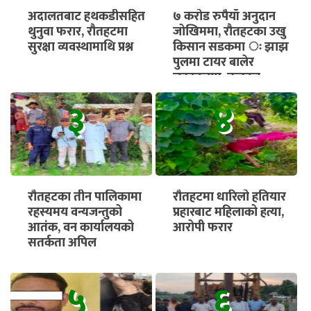
अदालतबाट हथकडीसहित
७ करोड रुपैयाँ अनुदान
थुनुवा फरार, रौतहटमा
जोखिममा, रौतहटका उखु
सुरक्षा व्यवस्थामाथि प्रश्न
किसान सडकमा ः झाझ
पुलमा टायर बालेर
चक्काजाम, तत्काल
भुक्तानी सुनिश्चित गर्न माग
३
४
रौतहटका तीन पालिकामा
रौतहटमा धारिलो हतियार
रहस्यमय वन्यजन्तुको
प्रहारबाट महिलाको हत्या,
आतंक, वन कार्यालयको
आरोपी फरार
सतर्कता अपिल
५
६