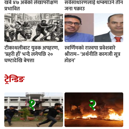
खर्ब ४७ अर्बको लेखापरीक्षण
सर्वसाधारणलाई धम्क्याउने तीन
प्रभावित
जना पक्राउ
टीकाथलीबाट युवक अपहरण,
स्वर्णिमको रास्वपा प्रवेशबारे
‘प्रहरी हौँ’ भन्दै लगेपछि २०
श्रीराम– ‘अर्थनीति कागजी सूत्र
घण्टादेखि बेपत्ता
होइन’
ट्रेन्डिङ
१
२