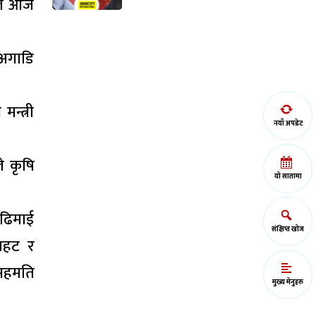
वले आज
 अगाडि
न्त्री
नयाँ अपडेट
े कृषि
यो सातामा
गढिमाई
संक्षिप्त खोज
ौतहट र
 सहमति
मुख्य मेनुहरु