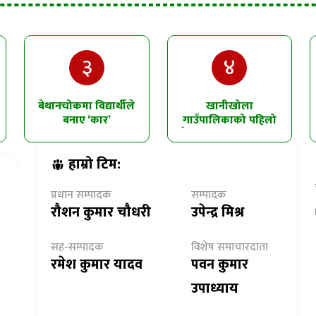
३
४
बेथानचोकमा विद्यार्थीले
खानीखोला
बनाए ‘कार’
गाउँपालिकाको पहिलो
त्रैमासिक समीक्षा सम्पन्न
हाम्रो टिम:
प्रधान सम्पादक
सम्पादक
रौशन कुमार चौधरी
उपेन्द्र मिश्र
सह-सम्पादक
विशेष समाचारदाता
रमेश कुमार यादव
पवन कुमार
उपाध्याय