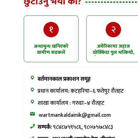
छुटाउनु भयो की?
१
२
अन्धाधुन्ध खनिएको
अमेरिकामा जहाज
ग्रामीण सडकले
ठोक्किँदा पुल भत्कियो,
सिमलतालमा पहिरो
धेरै सवारीसाधन पानीमा
खसेको शंका
खसे
वर्तमानकाल प्रकाशन समूह
प्रधान कार्यालय: कटहरिया–६ फतेपुर रौतहट
शाखा कार्यालय : गरुडा–४ रौतहट
wartmankaldainik@gmail.com
सम्पर्क:
९८४८७५९५८६, ९८०७५७८४८३