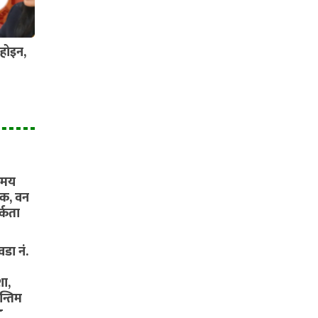
होइन,
यमय
ंक, वन
्कता
डा नं.
ा,
न्तिम
ड