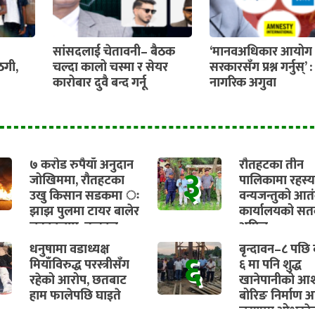
सांसदलाई चेतावनी– बैठक
‘मानवअधिकार आयोग 
ठगी,
चल्दा कालो चस्मा र सेयर
सरकारसँग प्रश्न गर्नुस्’ :
कारोबार दुवै बन्द गर्नू
नागरिक अगुवा
७ करोड रुपैयाँ अनुदान
रौतहटका तीन
३
जोखिममा, रौतहटका
पालिकामा रहस्
उखु किसान सडकमा ः
वन्यजन्तुको आत
झाझ पुलमा टायर बालेर
कार्यालयको सतर
चक्काजाम, तत्काल
अपिल
भुक्तानी सुनिश्चित गर्न
धनुषामा वडाध्यक्ष
बृन्दावन–८ पछि व
६
माग
मियाँविरुद्ध परस्त्रीसँग
६ मा पनि शुद्ध
रहेको आरोप, छतबाट
खानेपानीको आश
हाम फालेपछि घाइते
बोरिङ निर्माण अ
चरणमा ओभरहे