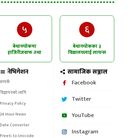
५
६
बेथानचोकमा
बेथानचोकका ३
हाजिरीजवाफ तथा
विद्यालयलाई लायन्स
चित्रकला प्रतियोगिता
क्लबको उद्घोषण तालिम
नेभिगेशन
सामाजिक सञ्जाल
Facebook
सम्पर्क
विज्ञापनको लागि
Twitter
Privacy Policy
YouTube
24 Hour News
Date Converter
Instagram
Preeti to Unicode