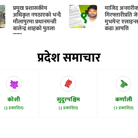
ट्यांकीको काम प
प्रमुख प्रशासकीय
माजिद अन्सारी
९
सुरु हुने
अधिकृत नपठाएको भन्दै
गिरफ्तारीप्रति ज
मौलापुरमा प्रधानमन्त्री
मुभमेन्ट एलाइन्
बालेन्द्र शाहको पुतला
कडा आपत्ति
दहन
प्रदेश समाचार
कोशी
सुदूरपश्चिम
कर्णाली
(३ प्रकाशित)
(३ प्रकाशित)
(२ प्रकाशित)