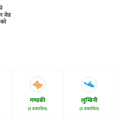
नि चाँडै
को
ेन जेड
सको
गण्डकी
लुम्बिनी
(१ प्रकाशित)
(१ प्रकाशित)