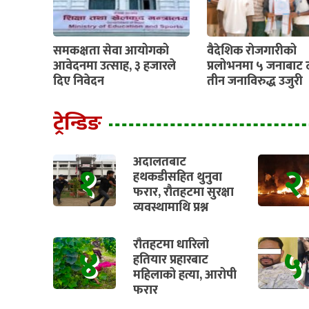
समकक्षता सेवा आयोगको
वैदेशिक रोजगारीको
आवेदनमा उत्साह, ३ हजारले
प्रलोभनमा ५ जनाबाट 
दिए निवेदन
तीन जनाविरुद्ध उजुरी
ट्रेन्डिङ
अदालतबाट
१
२
हथकडीसहित थुनुवा
फरार, रौतहटमा सुरक्षा
व्यवस्थामाथि प्रश्न
रौतहटमा धारिलो
४
५
हतियार प्रहारबाट
महिलाको हत्या, आरोपी
फरार