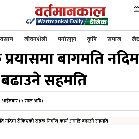
्यवसाय
जीवनशैली
मनोरञ्जन
कृषि
समाज
ले
थक प्रयासमा बागमति नद
ि बढाउने सहमति
, आईतबार (५ साल अघि)