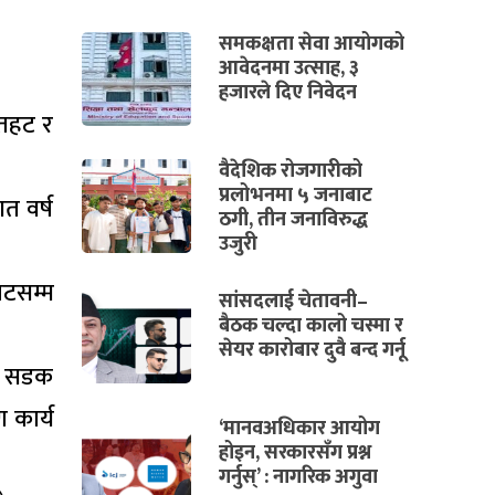
समकक्षता सेवा आयोगको
आवेदनमा उत्साह, ३
हजारले दिए निवेदन
ौतहट र
वैदेशिक रोजगारीको
प्रलोभनमा ५ जनाबाट
त वर्ष
ठगी, तीन जनाविरुद्ध
उजुरी
ाटसम्म
सांसदलाई चेतावनी–
बैठक चल्दा कालो चस्मा र
सेयर कारोबार दुवै बन्द गर्नू
ाँ सडक
 कार्य
‘मानवअधिकार आयोग
होइन, सरकारसँग प्रश्न
गर्नुस्’ : नागरिक अगुवा