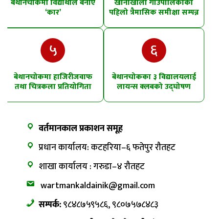
बेथानचोकमा विद्यार्थीले बनाए
खानीखोला गाउँपालिकाको
‘कार’
पहिलो त्रैमासिक समीक्षा सम्पन्न
५
६
बेथानचोकमा हाजिरीजवाफ
बेथानचोकका ३ विद्यालयलाई
तथा चित्रकला प्रतियोगिता
लायन्स क्लबको उद्घोषण
तालिम
वर्तमानकाल प्रकाशन समूह
प्रधान कार्यालय: कटहरिया–६ फतेपुर रौतहट
शाखा कार्यालय : गरुडा–४ रौतहट
wartmankaldainik@gmail.com
सम्पर्क:
९८४८७५९५८६, ९८०७५७८४८३