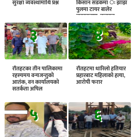
सुरक्षा व्यवस्थामाथि प्रश्न
किसान सडकमा ः झाझ
पुलमा टायर बालेर
चक्काजाम, तत्काल
भुक्तानी सुनिश्चित गर्न माग
३
४
रौतहटका तीन पालिकामा
रौतहटमा धारिलो हतियार
रहस्यमय वन्यजन्तुको
प्रहारबाट महिलाको हत्या,
आतंक, वन कार्यालयको
आरोपी फरार
सतर्कता अपिल
५
६