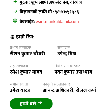
मुद्रक : शुभ लक्ष्मी अफसेट प्रेस, वीरगंज
विज्ञापनको लागि मो.: ९८४८७५९५८६
वेबसाईट:
wartmankaldainik.com
हाम्रो टिम:
प्रधान सम्पादक
सम्पादक
रौशन कुमार चौधरी
उपेन्द्र मिश्र
सह-सम्पादक
विशेष समाचारदाता
रमेश कुमार यादव
पवन कुमार उपाध्याय
समाचारदाता
कानुनी सल्लाहकार
उमेश यादव
आनन्द अधिकारी, रोजल कर्ण
हाम्रो बारे