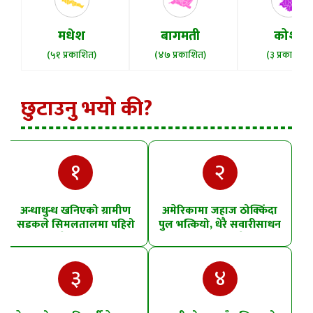
मधेश
बागमती
कोशी
(५१ प्रकाशित)
(४७ प्रकाशित)
(३ प्रकाशित)
छुटाउनु भयो की?
१
२
अन्धाधुन्ध खनिएको ग्रामीण
अमेरिकामा जहाज ठोक्किँदा
सडकले सिमलतालमा पहिरो
पुल भत्कियो, धेरै सवारीसाधन
खसेको शंका
पानीमा खसे
३
४