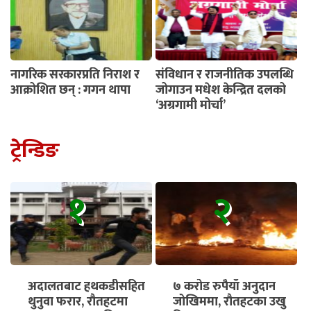
नागरिक सरकारप्रति निराश र
संविधान र राजनीतिक उपलब्धि
आक्रोशित छन् : गगन थापा
जोगाउन मधेश केन्द्रित दलको
‘अग्रगामी मोर्चा’
ट्रेन्डिङ
१
२
अदालतबाट हथकडीसहित
७ करोड रुपैयाँ अनुदान
थुनुवा फरार, रौतहटमा
जोखिममा, रौतहटका उखु