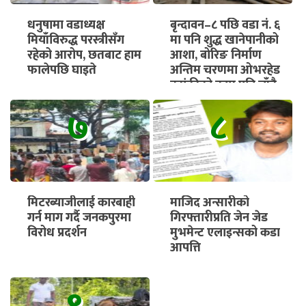
धनुषामा वडाध्यक्ष
बृन्दावन–८ पछि वडा नं. ६
मियाँविरुद्ध परस्त्रीसँग
मा पनि शुद्ध खानेपानीको
रहेको आरोप, छतबाट हाम
आशा, बोरिङ निर्माण
फालेपछि घाइते
अन्तिम चरणमा ओभरहेड
ट्यांकीको काम पनि चाँडै
सुरु हुने
७
८
मिटरब्याजीलाई कारबाही
माजिद अन्सारीको
गर्न माग गर्दै जनकपुरमा
गिरफ्तारीप्रति जेन जेड
विरोध प्रदर्शन
मुभमेन्ट एलाइन्सको कडा
आपत्ति
९