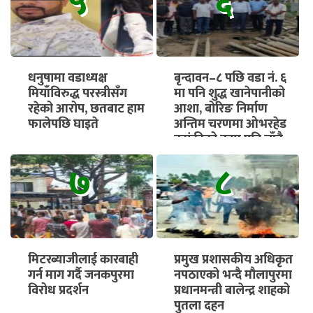
५
६
धनुषामा वडाध्यक्ष
बृन्दावन–८ पछि वडा नं. ६
मियाँविरुद्ध परस्त्रीसँग
मा पनि शुद्ध खानेपानीको
रहेको आरोप, छतबाट हाम
आशा, बोरिङ निर्माण
फालेपछि घाइते
अन्तिम चरणमा ओभरहेड
ट्यांकीको काम पनि चाँडै
सुरु हुने
७
८
मिटरब्याजीलाई कारबाही
प्रमुख प्रशासकीय अधिकृत
गर्न माग गर्दै जनकपुरमा
नपठाएको भन्दै मौलापुरमा
विरोध प्रदर्शन
प्रधानमन्त्री बालेन्द्र शाहको
पुतला दहन