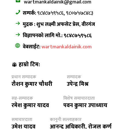
wartmankaldainik@gmail.com
सम्पर्क:
९८४८७५९५८६, ९८०७५७८४८३
मुद्रक : शुभ लक्ष्मी अफसेट प्रेस, वीरगंज
विज्ञापनको लागि मो.: ९८४८७५९५८६
वेबसाईट:
wartmankaldainik.com
हाम्रो टिम:
प्रधान सम्पादक
सम्पादक
रौशन कुमार चौधरी
उपेन्द्र मिश्र
सह-सम्पादक
विशेष समाचारदाता
रमेश कुमार यादव
पवन कुमार उपाध्याय
समाचारदाता
कानुनी सल्लाहकार
उमेश यादव
आनन्द अधिकारी, रोजल कर्ण