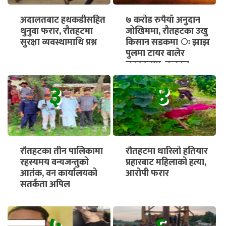
अदालतबाट हथकडीसहित
७ करोड रुपैयाँ अनुदान
थुनुवा फरार, रौतहटमा
जोखिममा, रौतहटका उखु
सुरक्षा व्यवस्थामाथि प्रश्न
किसान सडकमा ः झाझ
पुलमा टायर बालेर
चक्काजाम, तत्काल
भुक्तानी सुनिश्चित गर्न माग
३
४
रौतहटका तीन पालिकामा
रौतहटमा धारिलो हतियार
रहस्यमय वन्यजन्तुको
प्रहारबाट महिलाको हत्या,
आतंक, वन कार्यालयको
आरोपी फरार
सतर्कता अपिल