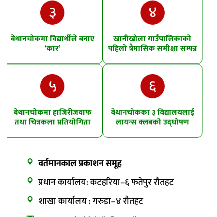
३
४
बेथानचोकमा विद्यार्थीले बनाए
खानीखोला गाउँपालिकाको
‘कार’
पहिलो त्रैमासिक समीक्षा सम्पन्न
५
६
बेथानचोकमा हाजिरीजवाफ
बेथानचोकका ३ विद्यालयलाई
तथा चित्रकला प्रतियोगिता
लायन्स क्लबको उद्घोषण
तालिम
वर्तमानकाल प्रकाशन समूह
प्रधान कार्यालय: कटहरिया–६ फतेपुर रौतहट
शाखा कार्यालय : गरुडा–४ रौतहट