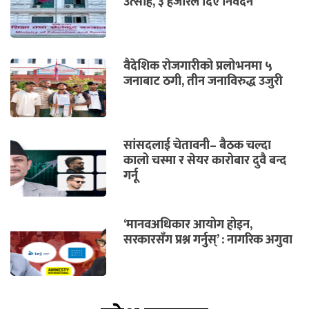
उत्साह, ३ हजारले दिए निवेदन
वैदेशिक रोजगारीको प्रलोभनमा ५
जनाबाट ठगी, तीन जनाविरुद्ध उजुरी
सांसदलाई चेतावनी– बैठक चल्दा
कालो चस्मा र सेयर कारोबार दुवै बन्द
गर्नू
‘मानवअधिकार आयोग होइन,
सरकारसँग प्रश्न गर्नुस्’ : नागरिक अगुवा