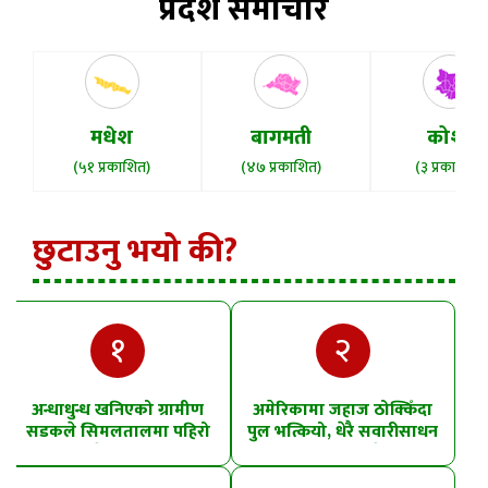
प्रदेश समाचार
मधेश
बागमती
कोशी
(५१ प्रकाशित)
(४७ प्रकाशित)
(३ प्रकाशित)
छुटाउनु भयो की?
१
२
अन्धाधुन्ध खनिएको ग्रामीण
अमेरिकामा जहाज ठोक्किँदा
सडकले सिमलतालमा पहिरो
पुल भत्कियो, धेरै सवारीसाधन
खसेको शंका
पानीमा खसे