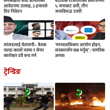
समकक्षता सेवा आयोगको
वैदेशिक रोजगारीको प्रलोभनमा
आवेदनमा उत्साह, ३ हजारले
५ जनाबाट ठगी, तीन
दिए निवेदन
जनाविरुद्ध उजुरी
सांसदलाई चेतावनी– बैठक
‘मानवअधिकार आयोग होइन,
चल्दा कालो चस्मा र सेयर
सरकारसँग प्रश्न गर्नुस्’ : नागरिक
कारोबार दुवै बन्द गर्नू
अगुवा
ट्रेन्डिङ
१
२