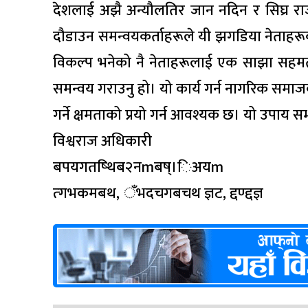
देशलाई अझै अन्यौलतिर जान नदिन र सिघ्र राज
दौडाउन समन्वयकर्ताहरूले यी झगडिया नेताहर
विकल्प भनेको नै नेताहरूलाई एक साझा सहमतीम
समन्वय गराउनु हो। यो कार्य गर्न नागरिक सम
गर्ने क्षमताको प्रयो गर्न आवश्यक छ। यो उपाय
विश्वराज अधिकारी
बपयगतष्थिब२नmबष्।िअयm
त्गभकमबथ, ँभदचगबचथ ज्ञट, द्दण्द्दज्ञ