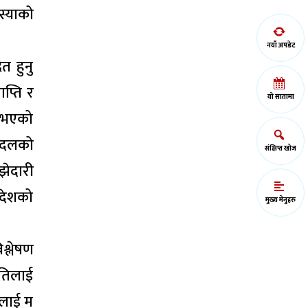
स्याको
नयाँ अपडेट
त हुनु
ाप्ति र
यो सातामा
ण भएको
ो दलको
संक्षिप्त खोज
ाझेदारी
 देशको
मुख्य मेनुहरु
श्लेषण
नीतिलाई
ूलाई म