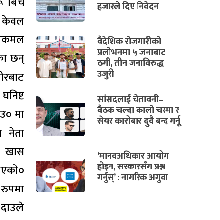
रू बिच
हजारले दिए निवेदन
ल केवल
ष्पकमल
वैदेशिक रोजगारीको
प्रलोभनमा ५ जनाबाट
का छन्
ठगी, तीन जनाविरुद्ध
उजुरी
रीरबाट
घनिष्ट
सांसदलाई चेतावनी–
बैठक चल्दा कालो चस्मा र
्उ० मा
सेयर कारोबार दुवै बन्द गर्नू
ा नेता
स खास
‘मानवअधिकार आयोग
होइन, सरकारसँग प्रश्न
 भएको०
गर्नुस्’ : नागरिक अगुवा
 रुपमा
दाउले