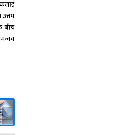
लुकलाई
 उत्तम
रू बीच
समन्वय