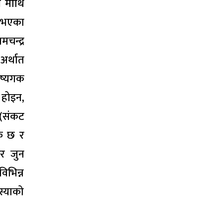
न माथि
 नभएका
चन्द्र
अर्थात
ष्यगक
होइन,
व(संकट
क छ र
र जुन
िभिन्न
स्याको