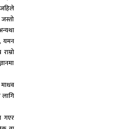
म जहिले
 जस्तो
अन्यथा
न, यमन
राम्रो
्ञानमा
। माधव
ो लागि
मा गएर
तिक वा