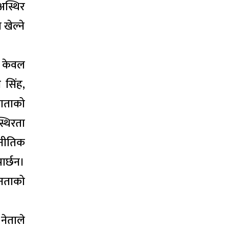
अस्थिर
खेल्ने
य केवल
 सिंह,
काताको
्थिरता
जनीतिक
ार्छन।
जनताको
नेताले