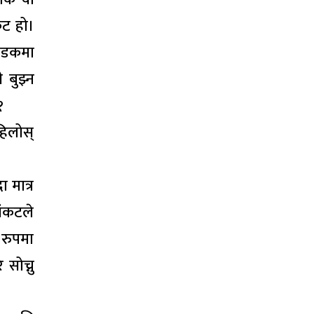
कट हो।
सकडकमा
ी बुझ्न
१
हिलोस्
ा मात्र
संकटले
 रुपमा
सोच्नु