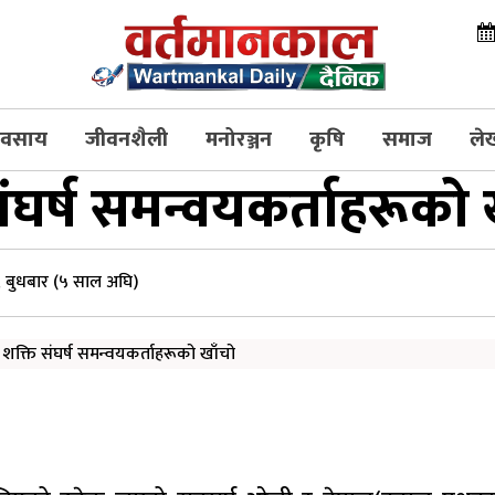
्यवसाय
जीवनशैली
मनोरञ्जन
कृषि
समाज
ले
ंघर्ष समन्वयकर्ताहरूको 
 बुधबार (५ साल अघि)