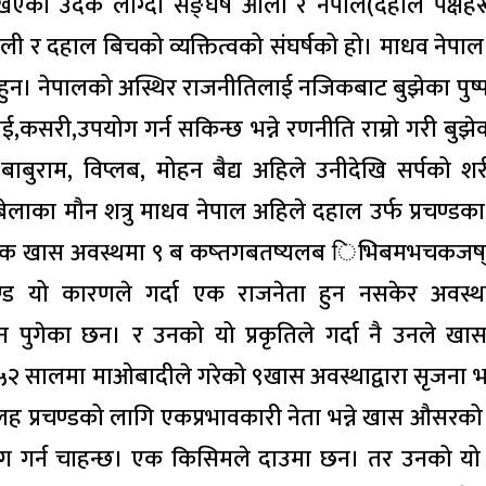
खिएको उदेक लाग्दो सङ्घर्ष ओली र नेपाल(दहाल पक्षह
ी र दहाल बिचको व्यक्तित्वको संघर्षको हो। माधव नेपा
्र हुन। नेपालको अस्थिर राजनीतिलाई नजिकबाट बुझेका पु
कसरी,उपयोग गर्न सकिन्छ भन्ने रणनीति राम्रो गरी बुझे
ाबुराम, विप्लब, मोहन बैद्य अहिले उनीदेखि सर्पको श
 बेलाका मौन शत्रु माधव नेपाल अहिले दहाल उर्फ प्रचण्डका 
कुनै एक खास अवस्थमा ९ ब कष्तगबतष्यलब िभिबमभचकजष
रचण्ड यो कारणले गर्दा एक राजनेता हुन नसकेर अवस्थ
ुगेका छन। र उनको यो प्रकृतिले गर्दा नै उनले खा
 २०५२ सालमा माओबादीले गरेको ९खास अवस्थाद्वारा सृजना
न कलह प्रचण्डको लागि एकप्रभावकारी नेता भन्ने खास औसरको
 गर्न चाहन्छ। एक किसिमले दाउमा छन। तर उनको यो 