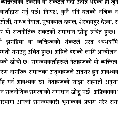
यक्तित्वको टकराव वा संकटले गर्दा उत्पन्न भएको हो जु
ाद्वारा गर्नु पर्छ। निष्पक्ष, कुनै पनि दलको नजिक
 ओली, माधव नेपाल, पुष्पकमल दहाल, शेरबहादुर देउवा, राम
ाएर यो राजनीतिक संकटको समाधान खोज्नु उचित हुन्छ। 
झगडिया वा व्यक्तित्वको संकटले ग्रस्त ९चभदभिि
ी गराउनु उचित हुन्छ। अहिले देशको लागि आन्दोलन 
हरूको खाँचो छ। समन्वयकर्ताहरूले नेताहरूको यो व्यक्तित्
कारण नागरिक समाजका अगुवाहरूले अग्रसर हुन आवश्य
्वाह गर्न आवश्यक छ। नेताहरूको साझा सहमती अनुसा
्तमान राजनीतिक समस्याको समाधान खोज्नु पर्छ। अफ्रिकाका व
स्यामा आफ्नो समन्वयकारी भूमाकको प्रयोग गरेर सम