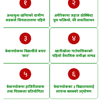
१
२
अन्धाधुन्ध खनिएको ग्रामीण
अमेरिकामा जहाज ठोक्किँदा
सडकले सिमलतालमा पहिरो
पुल भत्कियो, धेरै सवारीसाधन
खसेको शंका
पानीमा खसे
३
४
बेथानचोकमा विद्यार्थीले बनाए
खानीखोला गाउँपालिकाको
‘कार’
पहिलो त्रैमासिक समीक्षा सम्पन्न
५
६
बेथानचोकमा हाजिरीजवाफ
बेथानचोकका ३ विद्यालयलाई
तथा चित्रकला प्रतियोगिता
लायन्स क्लबको उद्घोषण
तालिम