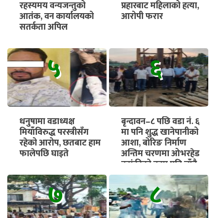
रहस्यमय वन्यजन्तुको
प्रहारबाट महिलाको हत्या,
आतंक, वन कार्यालयको
आरोपी फरार
सतर्कता अपिल
५
६
धनुषामा वडाध्यक्ष
बृन्दावन–८ पछि वडा नं. ६
मियाँविरुद्ध परस्त्रीसँग
मा पनि शुद्ध खानेपानीको
रहेको आरोप, छतबाट हाम
आशा, बोरिङ निर्माण
फालेपछि घाइते
अन्तिम चरणमा ओभरहेड
ट्यांकीको काम पनि चाँडै
सुरु हुने
७
८