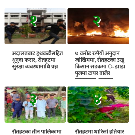
१
२
अदालतबाट हथकडीसहित
७ करोड रुपैयाँ अनुदान
थुनुवा फरार, रौतहटमा
जोखिममा, रौतहटका उखु
सुरक्षा व्यवस्थामाथि प्रश्न
किसान सडकमा ः झाझ
पुलमा टायर बालेर
चक्काजाम, तत्काल
भुक्तानी सुनिश्चित गर्न माग
३
४
रौतहटका तीन पालिकामा
रौतहटमा धारिलो हतियार