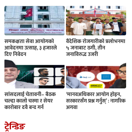
समकक्षता सेवा आयोगको
वैदेशिक रोजगारीको प्रलोभनमा
आवेदनमा उत्साह, ३ हजारले
५ जनाबाट ठगी, तीन
दिए निवेदन
जनाविरुद्ध उजुरी
सांसदलाई चेतावनी– बैठक
‘मानवअधिकार आयोग होइन,
चल्दा कालो चस्मा र सेयर
सरकारसँग प्रश्न गर्नुस्’ : नागरिक
कारोबार दुवै बन्द गर्नू
अगुवा
ट्रेन्डिङ