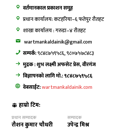
वर्तमानकाल प्रकाशन समूह
प्रधान कार्यालय: कटहरिया–६ फतेपुर रौतहट
शाखा कार्यालय : गरुडा–४ रौतहट
wartmankaldainik@gmail.com
सम्पर्क:
९८४८७५९५८६, ९८०७५७८४८३
मुद्रक : शुभ लक्ष्मी अफसेट प्रेस, वीरगंज
विज्ञापनको लागि मो.: ९८४८७५९५८६
वेबसाईट:
wartmankaldainik.com
हाम्रो टिम:
प्रधान सम्पादक
सम्पादक
रौशन कुमार चौधरी
उपेन्द्र मिश्र