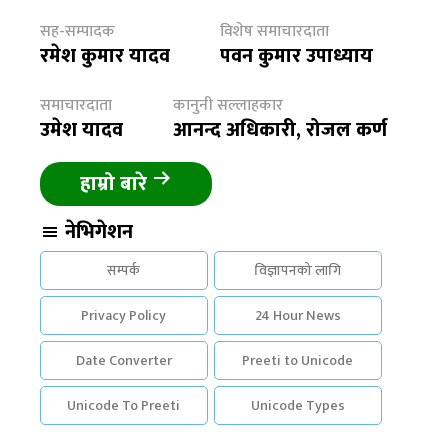
सह-सम्पादक
विशेष समाचारदाता
रमेश कुमार यादव
पवन कुमार उपाध्याय
समाचारदाता
कानुनी सल्लाहकार
उमेश यादव
आनन्द अधिकारी, रोजल कर्ण
हाम्रो बारे
नेभिगेशन
सम्पर्क
विज्ञापनको लागि
Privacy Policy
24 Hour News
Date Converter
Preeti to Unicode
Unicode To Preeti
Unicode Types