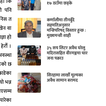
 हो कि
१७ ठाउँमा छड्के
ी पनि
निस त
कर्णालीमा तीनबुँदे
सहमतिअनुसार
खेन वा
मन्त्रिपरिषद् विस्तार हुन्छ :
मुख्यमन्त्री शाही
्ञा हो
ेरौँ ।
३५ सय लिटर अवैध घरेलु
मदिरासहित वीरगञ्जमा चार
अवस्था
जना पक्राउ
हेको छ
छाडेका
सिरहामा लाखौँ मूल्यका
अवैध सामान बरामद
यो भन्न
भएसम्म
पारेका