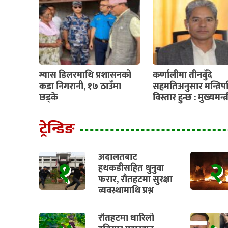
ग्यास डिलरमाथि प्रशासनको
कर्णालीमा तीनबुँदे
कडा निगरानी, १७ ठाउँमा
सहमतिअनुसार मन्त्रिप
छड्के
विस्तार हुन्छ : मुख्यमन्त
ट्रेन्डिङ
अदालतबाट
१
२
हथकडीसहित थुनुवा
फरार, रौतहटमा सुरक्षा
व्यवस्थामाथि प्रश्न
रौतहटमा धारिलो