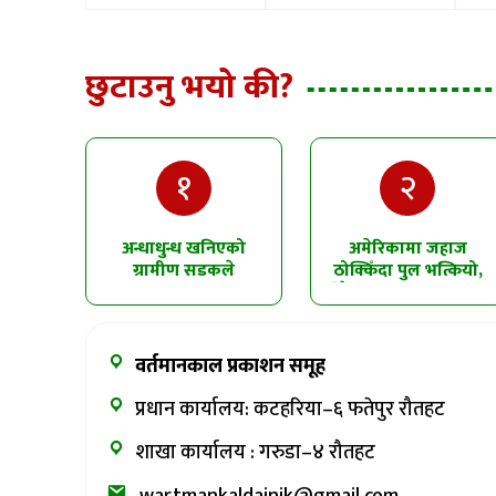
छुटाउनु भयो की?
१
२
अन्धाधुन्ध खनिएको
अमेरिकामा जहाज
ग्रामीण सडकले
ठोक्किँदा पुल भत्कियो,
सिमलतालमा पहिरो
धेरै सवारीसाधन पानीमा
खसेको शंका
खसे
वर्तमानकाल प्रकाशन समूह
प्रधान कार्यालय: कटहरिया–६ फतेपुर रौतहट
शाखा कार्यालय : गरुडा–४ रौतहट
wartmankaldainik@gmail.com