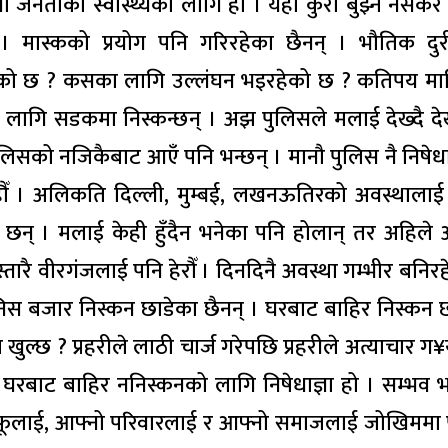
ञा जनताको स्वास्थ्यको लागि हो । यही कुरा बुझ्न नसकेर
 मास्कको प्रयोग पनि गरिरहेका छैनन् । भौतिक दुर
ेको छ ? कसका लागि उल्लंघन भइरहेको छ ? कतिपय मा
नको लागि सडकमा निस्कन्छन् । अझ पुलिसले मलाई देख्दै दे
लिसको नजिकैबाट आएँ पनि भन्छन् । मानौ पुलिस नै निषेधाज
का हौँ । अलिकति दिल्ली, मुम्बई, लखनऊतिरको अवस्थालाई ह
ु छन् । मलाई केही हुँदैन भनेका पनि होलान् तर अहिले 
स्तारै वीरगंजलाई पनि हेरौँ । दिनदिनै अवस्था गम्भीर बनिर
ानिस बजार निस्कन छाडेका छैनन् । घरबाट बाहिर निस्कन 
खुल्छ ? प्रहरीले लाठी चार्ज गरेपछि प्रहरीले अत्याचार ग¥
रबाट बाहिर ननिस्कनको लागि निषेधाज्ञा हो । सम्भव 
ेर आफूलाई, आफ्नो परिवारलाई र आफ्नो समाजलाई जोखिममा 