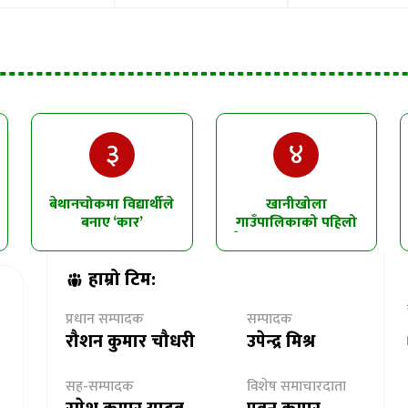
३
४
बेथानचोकमा विद्यार्थीले
खानीखोला
बनाए ‘कार’
गाउँपालिकाको पहिलो
त्रैमासिक समीक्षा सम्पन्न
हाम्रो टिम:
प्रधान सम्पादक
सम्पादक
रौशन कुमार चौधरी
उपेन्द्र मिश्र
सह-सम्पादक
विशेष समाचारदाता