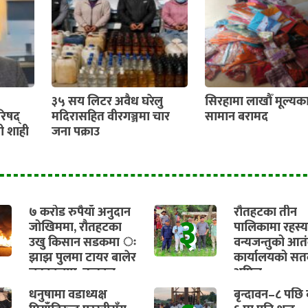
३५ सय लिटर अवैध घरेलु
सिरहामा लाखौँ मूल्यक
रिषद्
मदिरासहित वीरगञ्जमा चार
सामान बरामद
्री शाही
जना पक्राउ
७ करोड रुपैयाँ अनुदान
रौतहटका तीन
३
जोखिममा, रौतहटका
पालिकामा रहस्
उखु किसान सडकमा ः
वन्यजन्तुको आत
झाझ पुलमा टायर बालेर
कार्यालयको सतर
चक्काजाम, तत्काल
अपिल
भुक्तानी सुनिश्चित गर्न
धनुषामा वडाध्यक्ष
बृन्दावन–८ पछि व
माग