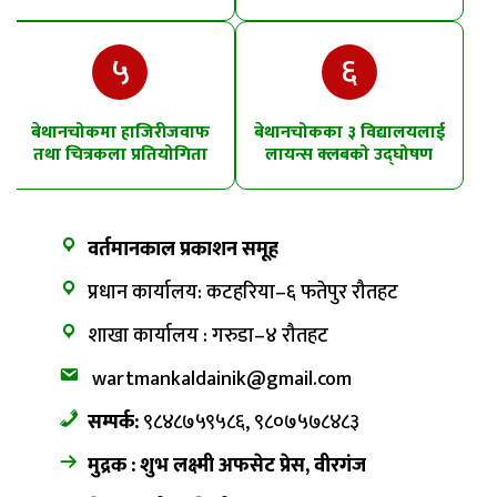
५
६
बेथानचोकमा हाजिरीजवाफ
बेथानचोकका ३ विद्यालयलाई
तथा चित्रकला प्रतियोगिता
लायन्स क्लबको उद्घोषण
तालिम
वर्तमानकाल प्रकाशन समूह
प्रधान कार्यालय: कटहरिया–६ फतेपुर रौतहट
शाखा कार्यालय : गरुडा–४ रौतहट
wartmankaldainik@gmail.com
सम्पर्क:
९८४८७५९५८६, ९८०७५७८४८३
मुद्रक : शुभ लक्ष्मी अफसेट प्रेस, वीरगंज