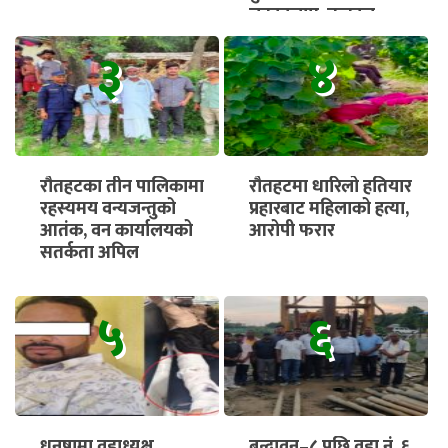
चक्काजाम, तत्काल
भुक्तानी सुनिश्चित गर्न माग
३
४
रौतहटका तीन पालिकामा
रौतहटमा धारिलो हतियार
रहस्यमय वन्यजन्तुको
प्रहारबाट महिलाको हत्या,
आतंक, वन कार्यालयको
आरोपी फरार
सतर्कता अपिल
५
६
धनुषामा वडाध्यक्ष
बृन्दावन–८ पछि वडा नं. ६