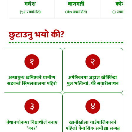
मधेश
बागमती
कोशी
(५१ प्रकाशित)
(४७ प्रकाशित)
(३ प्रकाशित)
छुटाउनु भयो की?
१
२
अन्धाधुन्ध खनिएको ग्रामीण
अमेरिकामा जहाज ठोक्किँदा
सडकले सिमलतालमा पहिरो
पुल भत्कियो, धेरै सवारीसाधन
खसेको शंका
पानीमा खसे
३
४
बेथानचोकमा विद्यार्थीले बनाए
खानीखोला गाउँपालिकाको
‘कार’
पहिलो त्रैमासिक समीक्षा सम्पन्न