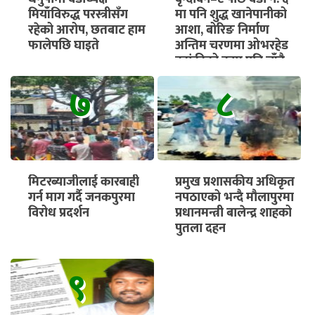
मियाँविरुद्ध परस्त्रीसँग
मा पनि शुद्ध खानेपानीको
रहेको आरोप, छतबाट हाम
आशा, बोरिङ निर्माण
फालेपछि घाइते
अन्तिम चरणमा ओभरहेड
ट्यांकीको काम पनि चाँडै
सुरु हुने
७
८
मिटरब्याजीलाई कारबाही
प्रमुख प्रशासकीय अधिकृत
गर्न माग गर्दै जनकपुरमा
नपठाएको भन्दै मौलापुरमा
विरोध प्रदर्शन
प्रधानमन्त्री बालेन्द्र शाहको
पुतला दहन
९