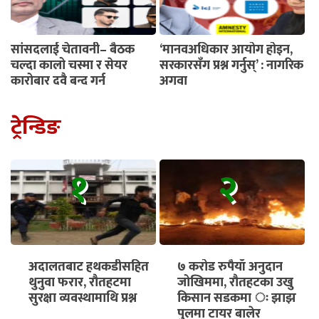
सांसदलाई चेतावनी– बैठक
‘मानवअधिकार आयोग होइन,
चल्दा कालो चस्मा र सेयर
सरकारसँग प्रश्न गर्नुस्’ : नागरिक
कारोबार दुवै बन्द गर्नू
अगुवा
ट्रेन्डिङ
१
२
अदालतबाट हथकडीसहित
७ करोड रुपैयाँ अनुदान
थुनुवा फरार, रौतहटमा
जोखिममा, रौतहटका उखु
सुरक्षा व्यवस्थामाथि प्रश्न
किसान सडकमा ः झाझ
पुलमा टायर बालेर