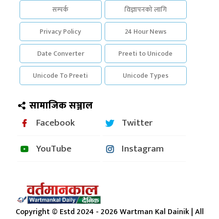
सम्पर्क
विज्ञापनको लागि
Privacy Policy
24 Hour News
Date Converter
Preeti to Unicode
Unicode To Preeti
Unicode Types
सामाजिक सञ्जाल
Facebook
Twitter
YouTube
Instagram
Copyright © Estd 2024 - 2026 Wartman Kal Dainik | All