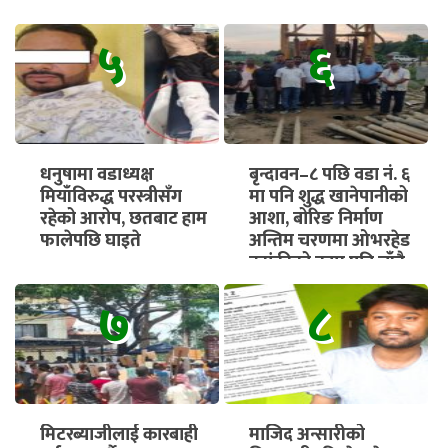
५
६
धनुषामा वडाध्यक्ष
बृन्दावन–८ पछि वडा नं. ६
मियाँविरुद्ध परस्त्रीसँग
मा पनि शुद्ध खानेपानीको
रहेको आरोप, छतबाट हाम
आशा, बोरिङ निर्माण
फालेपछि घाइते
अन्तिम चरणमा ओभरहेड
ट्यांकीको काम पनि चाँडै
सुरु हुने
७
८
मिटरब्याजीलाई कारबाही
माजिद अन्सारीको