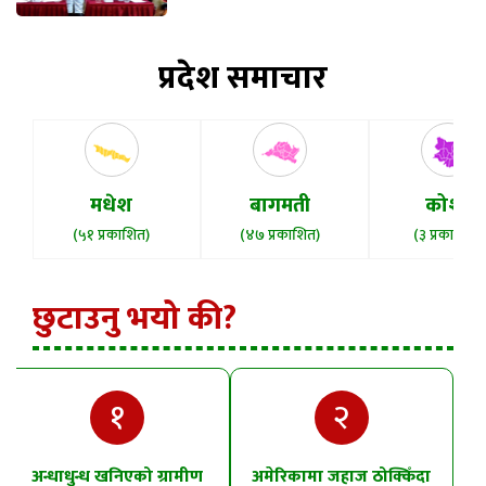
प्रदेश समाचार
मधेश
बागमती
कोशी
(५१ प्रकाशित)
(४७ प्रकाशित)
(३ प्रकाशित)
छुटाउनु भयो की?
१
२
अन्धाधुन्ध खनिएको ग्रामीण
अमेरिकामा जहाज ठोक्किँदा