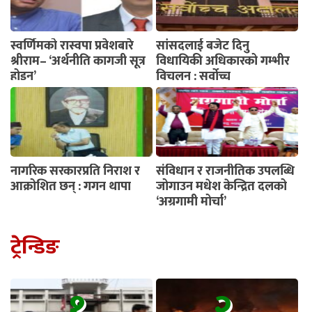
स्वर्णिमको रास्वपा प्रवेशबारे
सांसदलाई बजेट दिनु
श्रीराम– ‘अर्थनीति कागजी सूत्र
विधायिकी अधिकारको गम्भीर
होइन’
विचलन : सर्वोच्च
नागरिक सरकारप्रति निराश र
संविधान र राजनीतिक उपलब्धि
आक्रोशित छन् : गगन थापा
जोगाउन मधेश केन्द्रित दलको
‘अग्रगामी मोर्चा’
ट्रेन्डिङ
१
२