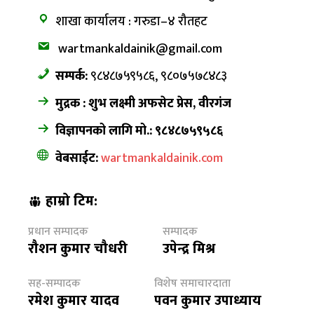
शाखा कार्यालय : गरुडा–४ रौतहट
wartmankaldainik@gmail.com
सम्पर्क:
९८४८७५९५८६, ९८०७५७८४८३
मुद्रक : शुभ लक्ष्मी अफसेट प्रेस, वीरगंज
विज्ञापनको लागि मो.: ९८४८७५९५८६
वेबसाईट:
wartmankaldainik.com
हाम्रो टिम:
प्रधान सम्पादक
सम्पादक
रौशन कुमार चौधरी
उपेन्द्र मिश्र
सह-सम्पादक
विशेष समाचारदाता
रमेश कुमार यादव
पवन कुमार उपाध्याय