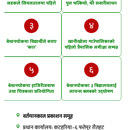
सडकले सिमलतालमा पहिरो
पुल भत्कियो, धेरै सवारीसाधन
खसेको शंका
पानीमा खसे
३
४
बेथानचोकमा विद्यार्थीले बनाए
खानीखोला गाउँपालिकाको
‘कार’
पहिलो त्रैमासिक समीक्षा सम्पन्न
५
६
बेथानचोकमा हाजिरीजवाफ
बेथानचोकका ३ विद्यालयलाई
तथा चित्रकला प्रतियोगिता
लायन्स क्लबको उद्घोषण
तालिम
वर्तमानकाल प्रकाशन समूह
प्रधान कार्यालय: कटहरिया–६ फतेपुर रौतहट