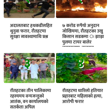
अदालतबाट हथकडीसहित
७ करोड रुपैयाँ अनुदान
थुनुवा फरार, रौतहटमा
जोखिममा, रौतहटका उखु
सुरक्षा व्यवस्थामाथि प्रश्न
किसान सडकमा ः झाझ
पुलमा टायर बालेर
चक्काजाम, तत्काल
भुक्तानी सुनिश्चित गर्न माग
३
४
रौतहटका तीन पालिकामा
रौतहटमा धारिलो हतियार
रहस्यमय वन्यजन्तुको
प्रहारबाट महिलाको हत्या,
आतंक, वन कार्यालयको
आरोपी फरार
सतर्कता अपिल