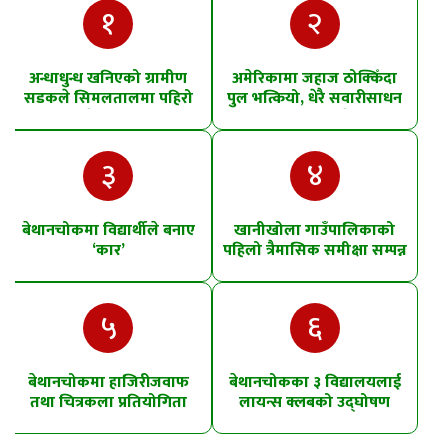
१
२
अन्धाधुन्ध खनिएको ग्रामीण
अमेरिकामा जहाज ठोक्किँदा
सडकले सिमलतालमा पहिरो
पुल भत्कियो, धेरै सवारीसाधन
खसेको शंका
पानीमा खसे
३
४
बेथानचोकमा विद्यार्थीले बनाए
खानीखोला गाउँपालिकाको
‘कार’
पहिलो त्रैमासिक समीक्षा सम्पन्न
५
६
बेथानचोकमा हाजिरीजवाफ
बेथानचोकका ३ विद्यालयलाई
तथा चित्रकला प्रतियोगिता
लायन्स क्लबको उद्घोषण
तालिम