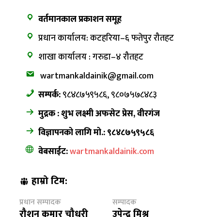
वर्तमानकाल प्रकाशन समूह
प्रधान कार्यालय: कटहरिया–६ फतेपुर रौतहट
शाखा कार्यालय : गरुडा–४ रौतहट
wartmankaldainik@gmail.com
सम्पर्क:
९८४८७५९५८६, ९८०७५७८४८३
मुद्रक : शुभ लक्ष्मी अफसेट प्रेस, वीरगंज
विज्ञापनको लागि मो.: ९८४८७५९५८६
वेबसाईट:
wartmankaldainik.com
हाम्रो टिम:
प्रधान सम्पादक
सम्पादक
रौशन कुमार चौधरी
उपेन्द्र मिश्र