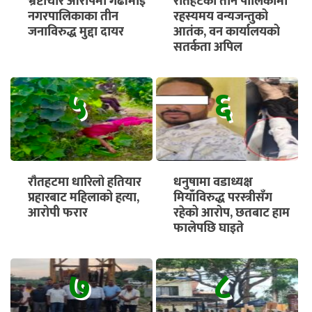
भ्रष्टाचार आरोपमा गढीमाई
रौतहटका तीन पालिकामा
नगरपालिकाका तीन
रहस्यमय वन्यजन्तुको
जनाविरुद्ध मुद्दा दायर
आतंक, वन कार्यालयको
सतर्कता अपिल
५
६
रौतहटमा धारिलो हतियार
धनुषामा वडाध्यक्ष
प्रहारबाट महिलाको हत्या,
मियाँविरुद्ध परस्त्रीसँग
आरोपी फरार
रहेको आरोप, छतबाट हाम
फालेपछि घाइते
७
८