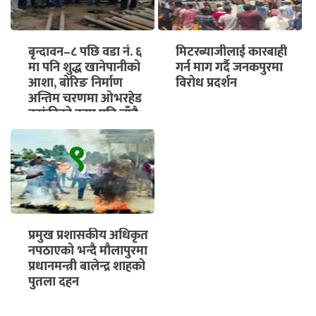
बृन्दावन–८ पछि वडा नं. ६
मिटरब्याजीलाई कारबाही
मा पनि शुद्ध खानेपानीको
गर्न माग गर्दै जनकपुरमा
आशा, बोरिङ निर्माण
विरोध प्रदर्शन
अन्तिम चरणमा ओभरहेड
ट्यांकीको काम पनि चाँडै
सुरु हुने
९
प्रमुख प्रशासकीय अधिकृत
नपठाएको भन्दै मौलापुरमा
प्रधानमन्त्री बालेन्द्र शाहको
पुतला दहन