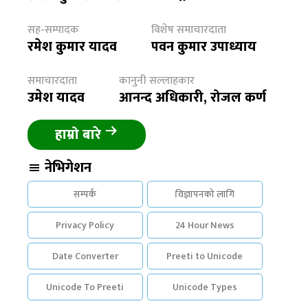
सह-सम्पादक
विशेष समाचारदाता
रमेश कुमार यादव
पवन कुमार उपाध्याय
समाचारदाता
कानुनी सल्लाहकार
उमेश यादव
आनन्द अधिकारी, रोजल कर्ण
हाम्रो बारे
नेभिगेशन
सम्पर्क
विज्ञापनको लागि
Privacy Policy
24 Hour News
Date Converter
Preeti to Unicode
Unicode To Preeti
Unicode Types