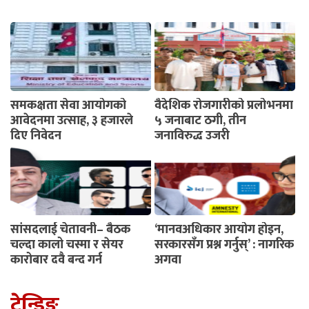
समकक्षता सेवा आयोगको
वैदेशिक रोजगारीको प्रलोभनमा
आवेदनमा उत्साह, ३ हजारले
५ जनाबाट ठगी, तीन
दिए निवेदन
जनाविरुद्ध उजुरी
सांसदलाई चेतावनी– बैठक
‘मानवअधिकार आयोग होइन,
चल्दा कालो चस्मा र सेयर
सरकारसँग प्रश्न गर्नुस्’ : नागरिक
कारोबार दुवै बन्द गर्नू
अगुवा
ट्रेन्डिङ