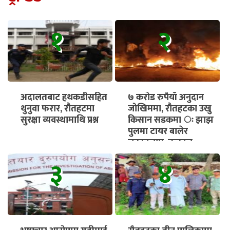
१
२
अदालतबाट हथकडीसहित
७ करोड रुपैयाँ अनुदान
थुनुवा फरार, रौतहटमा
जोखिममा, रौतहटका उखु
सुरक्षा व्यवस्थामाथि प्रश्न
किसान सडकमा ः झाझ
पुलमा टायर बालेर
चक्काजाम, तत्काल
भुक्तानी सुनिश्चित गर्न माग
३
४