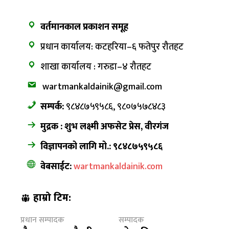
वर्तमानकाल प्रकाशन समूह
प्रधान कार्यालय: कटहरिया–६ फतेपुर रौतहट
शाखा कार्यालय : गरुडा–४ रौतहट
wartmankaldainik@gmail.com
सम्पर्क:
९८४८७५९५८६, ९८०७५७८४८३
मुद्रक : शुभ लक्ष्मी अफसेट प्रेस, वीरगंज
विज्ञापनको लागि मो.: ९८४८७५९५८६
वेबसाईट:
wartmankaldainik.com
हाम्रो टिम:
प्रधान सम्पादक
सम्पादक