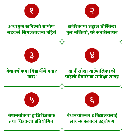
१
२
अन्धाधुन्ध खनिएको ग्रामीण
अमेरिकामा जहाज ठोक्किँदा
सडकले सिमलतालमा पहिरो
पुल भत्कियो, धेरै सवारीसाधन
खसेको शंका
पानीमा खसे
३
४
बेथानचोकमा विद्यार्थीले बनाए
खानीखोला गाउँपालिकाको
‘कार’
पहिलो त्रैमासिक समीक्षा सम्पन्न
५
६
बेथानचोकमा हाजिरीजवाफ
बेथानचोकका ३ विद्यालयलाई
तथा चित्रकला प्रतियोगिता
लायन्स क्लबको उद्घोषण
तालिम