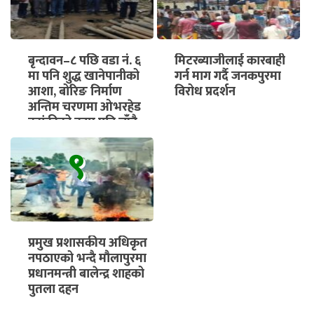
बृन्दावन–८ पछि वडा नं. ६
मिटरब्याजीलाई कारबाही
मा पनि शुद्ध खानेपानीको
गर्न माग गर्दै जनकपुरमा
आशा, बोरिङ निर्माण
विरोध प्रदर्शन
अन्तिम चरणमा ओभरहेड
ट्यांकीको काम पनि चाँडै
सुरु हुने
९
प्रमुख प्रशासकीय अधिकृत
नपठाएको भन्दै मौलापुरमा
प्रधानमन्त्री बालेन्द्र शाहको
पुतला दहन