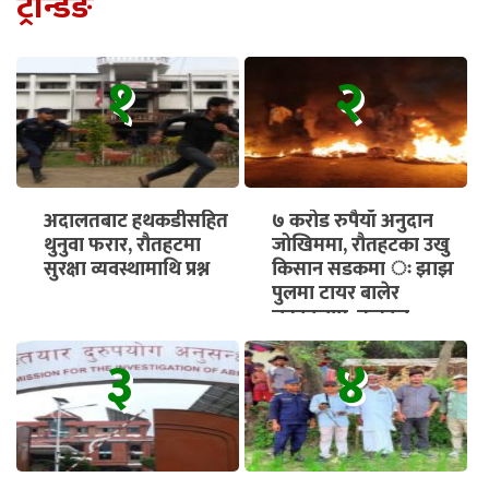
ट्रेन्डिङ
१
२
अदालतबाट हथकडीसहित
७ करोड रुपैयाँ अनुदान
थुनुवा फरार, रौतहटमा
जोखिममा, रौतहटका उखु
सुरक्षा व्यवस्थामाथि प्रश्न
किसान सडकमा ः झाझ
पुलमा टायर बालेर
चक्काजाम, तत्काल
भुक्तानी सुनिश्चित गर्न माग
३
४