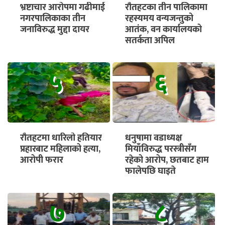
भ्रष्टाचार आरोपमा गढीमाई
रौतहटका तीन पालिकामा
नगरपालिकाका तीन
रहस्यमय वन्यजन्तुको
जनाविरुद्ध मुद्दा दायर
आतंक, वन कार्यालयको
सतर्कता अपिल
५
६
रौतहटमा धारिलो हतियार
धनुषामा वडाध्यक्ष
प्रहारबाट महिलाको हत्या,
मियाँविरुद्ध परस्त्रीसँग
आरोपी फरार
रहेको आरोप, छतबाट हाम
फालेपछि घाइते
७
८