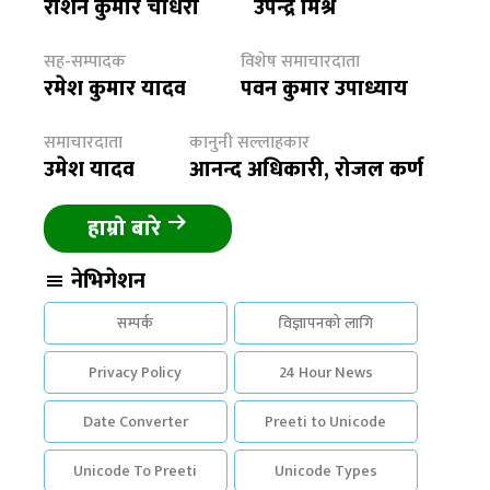
रौशन कुमार चौधरी
उपेन्द्र मिश्र
सह-सम्पादक
विशेष समाचारदाता
रमेश कुमार यादव
पवन कुमार उपाध्याय
समाचारदाता
कानुनी सल्लाहकार
उमेश यादव
आनन्द अधिकारी, रोजल कर्ण
हाम्रो बारे
नेभिगेशन
सम्पर्क
विज्ञापनको लागि
Privacy Policy
24 Hour News
Date Converter
Preeti to Unicode
Unicode To Preeti
Unicode Types