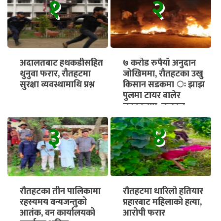
१
२
अदालतबाट हथकडीसहित
७ करोड रुपैयाँ अनुदान
थुनुवा फरार, रौतहटमा
जोखिममा, रौतहटका उखु
सुरक्षा व्यवस्थामाथि प्रश्न
किसान सडकमा ः झाझ
पुलमा टायर बालेर
चक्काजाम, तत्काल
भुक्तानी सुनिश्चित गर्न माग
३
४
रौतहटका तीन पालिकामा
रौतहटमा धारिलो हतियार
रहस्यमय वन्यजन्तुको
प्रहारबाट महिलाको हत्या,
आतंक, वन कार्यालयको
आरोपी फरार