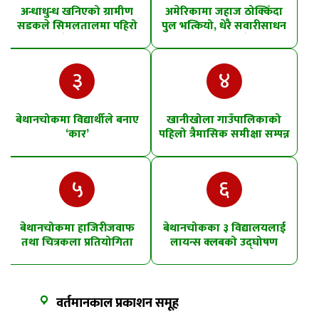
अन्धाधुन्ध खनिएको ग्रामीण
अमेरिकामा जहाज ठोक्किँदा
सडकले सिमलतालमा पहिरो
पुल भत्कियो, धेरै सवारीसाधन
खसेको शंका
पानीमा खसे
३
४
बेथानचोकमा विद्यार्थीले बनाए
खानीखोला गाउँपालिकाको
‘कार’
पहिलो त्रैमासिक समीक्षा सम्पन्न
५
६
बेथानचोकमा हाजिरीजवाफ
बेथानचोकका ३ विद्यालयलाई
तथा चित्रकला प्रतियोगिता
लायन्स क्लबको उद्घोषण
तालिम
वर्तमानकाल प्रकाशन समूह