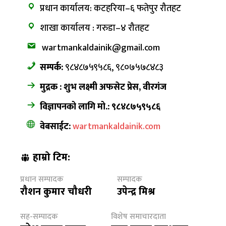
प्रधान कार्यालय: कटहरिया–६ फतेपुर रौतहट
शाखा कार्यालय : गरुडा–४ रौतहट
wartmankaldainik@gmail.com
सम्पर्क:
९८४८७५९५८६, ९८०७५७८४८३
मुद्रक : शुभ लक्ष्मी अफसेट प्रेस, वीरगंज
विज्ञापनको लागि मो.: ९८४८७५९५८६
वेबसाईट:
wartmankaldainik.com
हाम्रो टिम:
प्रधान सम्पादक
सम्पादक
रौशन कुमार चौधरी
उपेन्द्र मिश्र
सह-सम्पादक
विशेष समाचारदाता