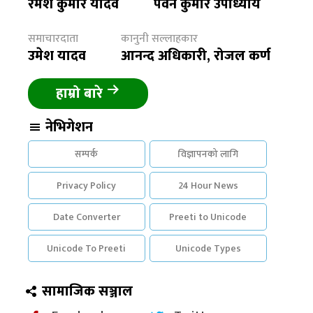
रमेश कुमार यादव
पवन कुमार उपाध्याय
समाचारदाता
कानुनी सल्लाहकार
उमेश यादव
आनन्द अधिकारी, रोजल कर्ण
हाम्रो बारे
नेभिगेशन
सम्पर्क
विज्ञापनको लागि
Privacy Policy
24 Hour News
Date Converter
Preeti to Unicode
Unicode To Preeti
Unicode Types
सामाजिक सञ्जाल