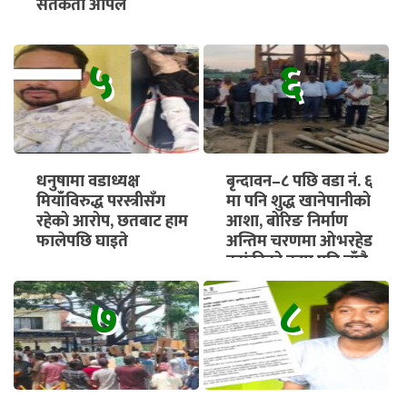
सतर्कता अपिल
५
६
धनुषामा वडाध्यक्ष
बृन्दावन–८ पछि वडा नं. ६
मियाँविरुद्ध परस्त्रीसँग
मा पनि शुद्ध खानेपानीको
रहेको आरोप, छतबाट हाम
आशा, बोरिङ निर्माण
फालेपछि घाइते
अन्तिम चरणमा ओभरहेड
ट्यांकीको काम पनि चाँडै
सुरु हुने
७
८