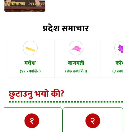
प्रदेश समाचार
मधेश
बागमती
कोशी
(५१ प्रकाशित)
(४७ प्रकाशित)
(३ प्रकाशित)
छुटाउनु भयो की?
१
२